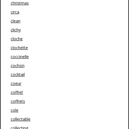
christmas
circa
clean
clichy
cloche
clochette
coccinelle
cochon
cocktail
coeur
coffret
coffrets
cole
collectable
collecting