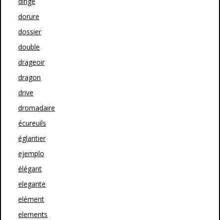
dinge
dorure
dossier
double
drageoir
dragon
drive
dromadaire
écureuils
églantier
ejemplo
élégant
elegante
elément
elements