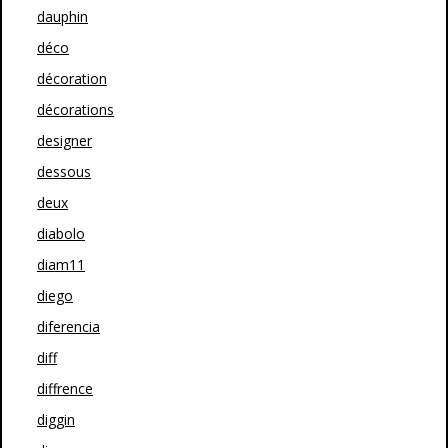
dauphin
déco
décoration
décorations
designer
dessous
deux
diabolo
diam11
diego
diferencia
diff
diffrence
diggin