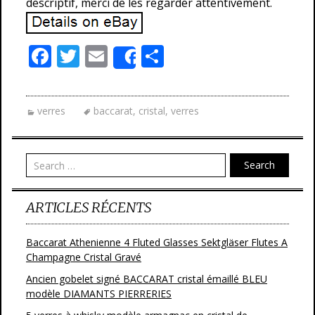
descriptif, merci de les regarder attentivement.
F
T
E
P
Share
ac
w
m
ar
e
itt
ai
ta
verres
baccarat
,
cristal
,
verres
b
er
l
g
o
er
o
Search
k
ARTICLES RÉCENTS
Baccarat Athenienne 4 Fluted Glasses Sektgläser Flutes A
Champagne Cristal Gravé
Ancien gobelet signé BACCARAT cristal émaillé BLEU
modèle DIAMANTS PIERRERIES