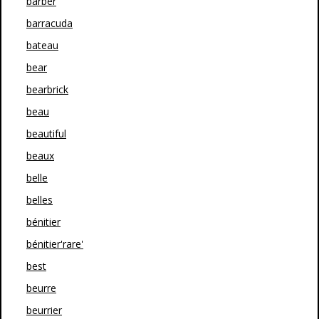
barber
barracuda
bateau
bear
bearbrick
beau
beautiful
beaux
belle
belles
bénitier
bénitier'rare'
best
beurre
beurrier