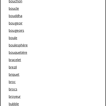
bouchon
boucle
bouddha
bougeoir
bougeoirs
boule
boulesphère
bouquetière
bracelet
brezil
briquet
broc
brocs
broyeur
bubble