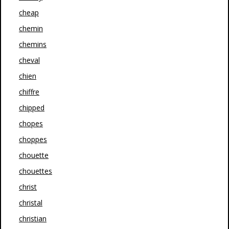
cheap
chemin
chemins
cheval
chien
chiffre
chipped
chopes
choppes
chouette
chouettes
christ
christal
christian