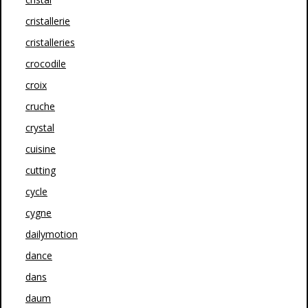
cristallerie
cristalleries
crocodile
croix
cruche
crystal
cuisine
cutting
cycle
cygne
dailymotion
dance
dans
daum