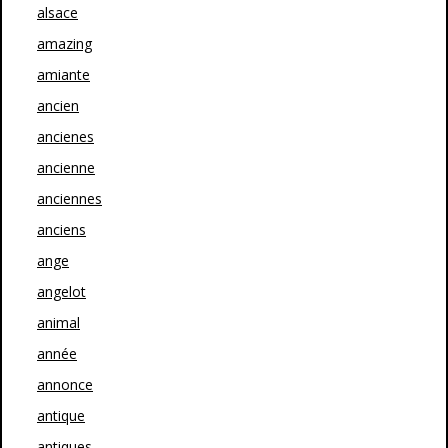
alsace
amazing
amiante
ancien
ancienes
ancienne
anciennes
anciens
ange
angelot
animal
année
annonce
antique
antiques