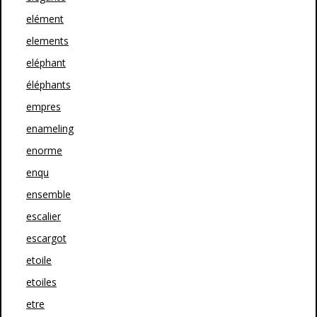
elément
elements
eléphant
éléphants
empres
enameling
enorme
enqu
ensemble
escalier
escargot
etoile
etoiles
etre