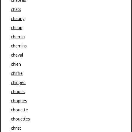
chateau
chats
chauny
cheap
chemin
chemins
cheval
chien
chiffre
chipped
chopes
choppes
chouette
chouettes
christ