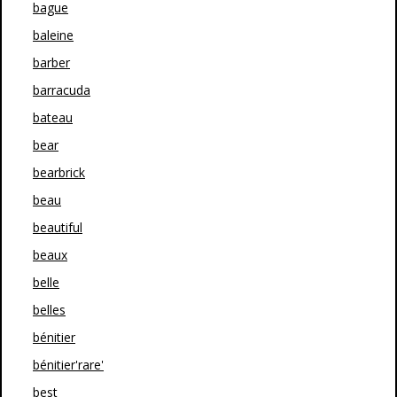
bague
baleine
barber
barracuda
bateau
bear
bearbrick
beau
beautiful
beaux
belle
belles
bénitier
bénitier'rare'
best