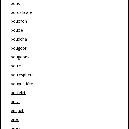
boris
borosilicate
bouchon
boucle
bouddha
bougeoir
bougeoirs
boule
boulesphère
bouquetière
bracelet
brezil
briquet
broc
brocs