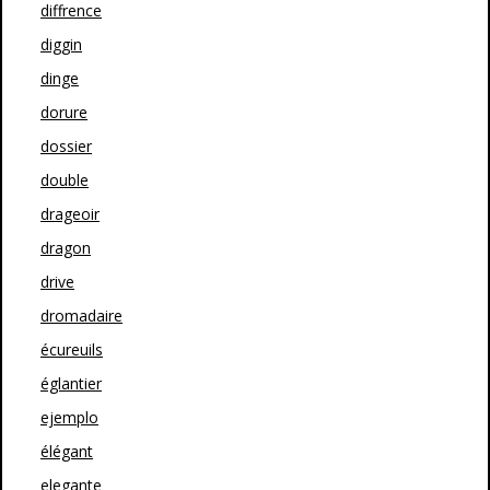
diffrence
diggin
dinge
dorure
dossier
double
drageoir
dragon
drive
dromadaire
écureuils
églantier
ejemplo
élégant
elegante