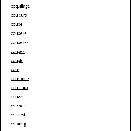
coquillage
couleurs
coupe
coupelle
coupelles
coupes
couple
cour
couronne
couteaux
couvert
crachoir
craziest
creating