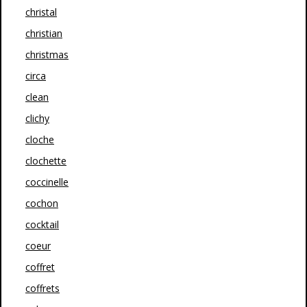
christal
christian
christmas
circa
clean
clichy
cloche
clochette
coccinelle
cochon
cocktail
coeur
coffret
coffrets