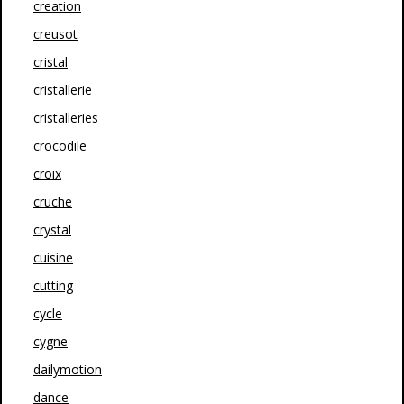
creation
creusot
cristal
cristallerie
cristalleries
crocodile
croix
cruche
crystal
cuisine
cutting
cycle
cygne
dailymotion
dance