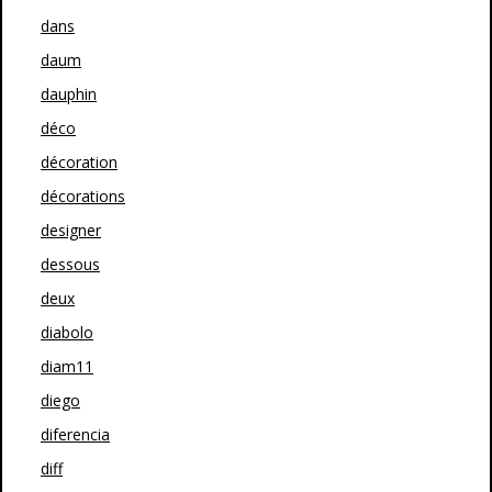
dans
daum
dauphin
déco
décoration
décorations
designer
dessous
deux
diabolo
diam11
diego
diferencia
diff