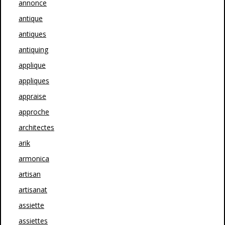
annonce
antique
antiques
antiquing
applique
appliques
appraise
approche
architectes
arik
armonica
artisan
artisanat
assiette
assiettes