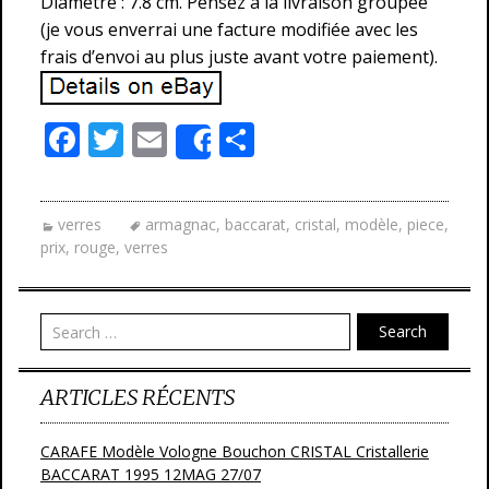
Diamètre : 7.8 cm. Pensez à la livraison groupée
(je vous enverrai une facture modifiée avec les
frais d’envoi au plus juste avant votre paiement).
F
T
E
P
Share
ac
w
m
ar
e
itt
ai
ta
verres
armagnac
,
baccarat
,
cristal
,
modèle
,
piece
,
b
er
l
g
prix
,
rouge
,
verres
o
er
o
Search
k
ARTICLES RÉCENTS
CARAFE Modèle Vologne Bouchon CRISTAL Cristallerie
BACCARAT 1995 12MAG 27/07