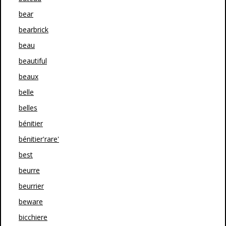
bear
bearbrick
beau
beautiful
beaux
belle
belles
bénitier
bénitier'rare'
best
beurre
beurrier
beware
bicchiere