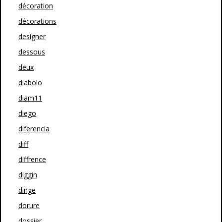
décoration
décorations
designer
dessous
deux
diabolo
diam11
diego
diferencia
diff
diffrence
diggin
dinge
dorure
dossier