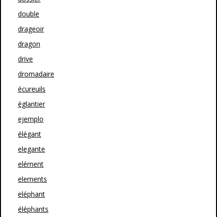
double
drageoir
dragon
drive
dromadaire
écureuils
églantier
ejemplo
élégant
elegante
elément
elements
eléphant
éléphants