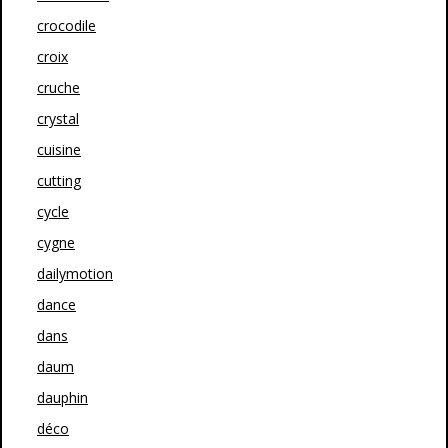
crocodile
croix
cruche
crystal
cuisine
cutting
cycle
cygne
dailymotion
dance
dans
daum
dauphin
déco