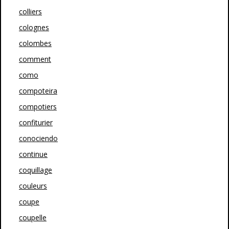
colliers
colognes
colombes
comment
como
compoteira
compotiers
confiturier
conociendo
continue
coquillage
couleurs
coupe
coupelle