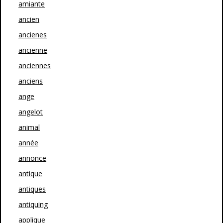
amiante
ancien
ancienes
ancienne
anciennes
anciens
ange
angelot
animal
année
annonce
antique
antiques
antiquing
applique