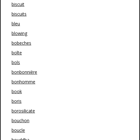
biscuit
biscuits
bleu
blowing
bobeches
boîte
bols
bonbonnière
bonhomme
book
boris
borosilicate
bouchon
boucle
bouddha