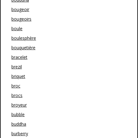
bougeoir
bougeoirs
boule
boulesphère
bouquetière
bracelet
brezil
briquet
broc
brocs
broyeur
bubble
buddha
burberry