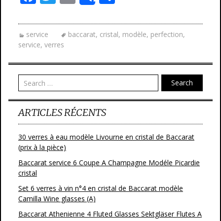
Share
ac
w
m
ar
e
itt
ai
ta
service
baccarat
,
cristal
,
modèle
,
perfection
,
b
er
l
g
service
,
verres
o
er
o
Search
k
ARTICLES RÉCENTS
30 verres à eau modèle Livourne en cristal de Baccarat
(prix à la pièce)
Baccarat service 6 Coupe A Champagne Modéle Picardie
cristal
Set 6 verres à vin n°4 en cristal de Baccarat modèle
Camilla Wine glasses (A)
Baccarat Athenienne 4 Fluted Glasses Sektgläser Flutes A