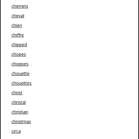
chemins
cheval
chien
chiffre
chipped
chopes
choppes
chouette
chouettes
christ
christal
christian
christmas
circa