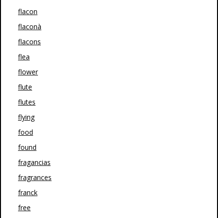
flacon
flaconà
flacons
flea
flower
flute
flutes
flying
food
found
fragancias
fragrances
franck
free