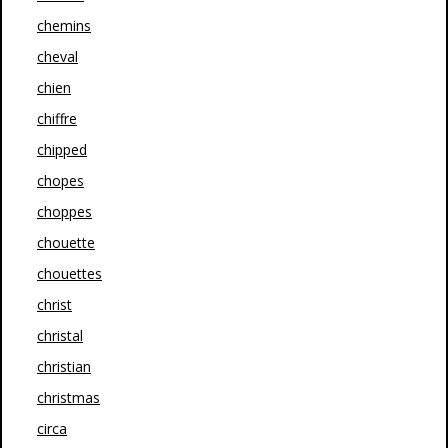
chemins
cheval
chien
chiffre
chipped
chopes
choppes
chouette
chouettes
christ
christal
christian
christmas
circa