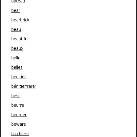
bateau
bear
bearbrick
beau
beautiful
beaux
belle
belles
bénitier
bénitier'rare'
best
beurre
beurrier
beware
bicchiere