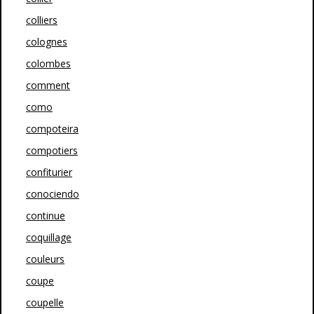
colliers
colognes
colombes
comment
como
compoteira
compotiers
confiturier
conociendo
continue
coquillage
couleurs
coupe
coupelle