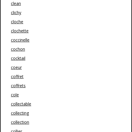
clean
clichy
cloche
clochette
coccinelle
cochon
cocktail
coeur
coffret
coffrets
cole
collectable
collecting
collection
collier