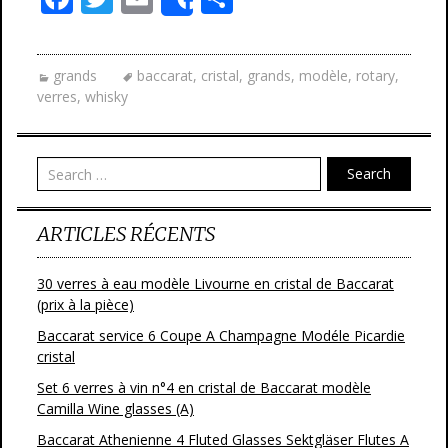
Share
ac
w
m
ar
e
itt
ai
ta
grands
baccarat
,
cristal
,
grands
,
modèle
,
rotary
,
b
er
l
g
verres
,
whisky
o
er
o
Search
k
ARTICLES RÉCENTS
30 verres à eau modèle Livourne en cristal de Baccarat
(prix à la pièce)
Baccarat service 6 Coupe A Champagne Modéle Picardie
cristal
Set 6 verres à vin n°4 en cristal de Baccarat modèle
Camilla Wine glasses (A)
Baccarat Athenienne 4 Fluted Glasses Sektgläser Flutes A