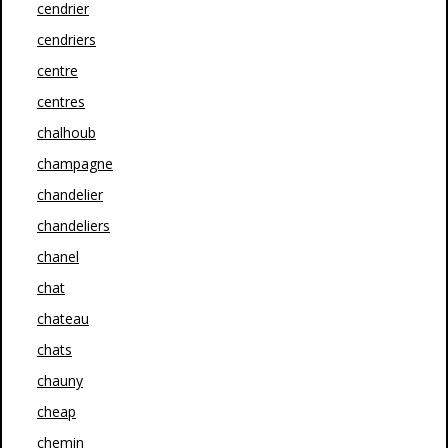
cendrier
cendriers
centre
centres
chalhoub
champagne
chandelier
chandeliers
chanel
chat
chateau
chats
chauny
cheap
chemin