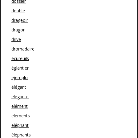
dossier
double
drageoir
dragon
drive
dromadaire
écureuils
églantier
ejemplo
élégant
elegante
elément
elements
eléphant
éléphants