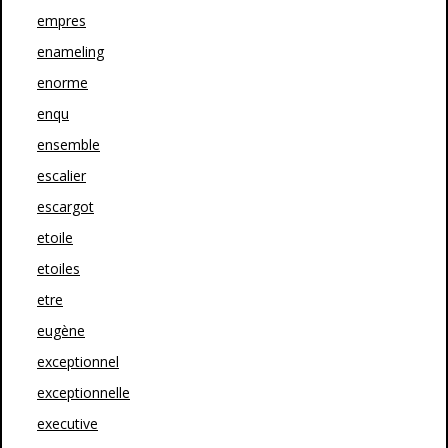
empres
enameling
enorme
enqu
ensemble
escalier
escargot
etoile
etoiles
etre
eugène
exceptionnel
exceptionnelle
executive