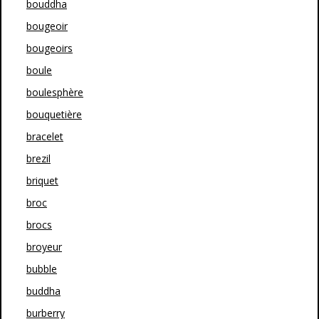
bouddha
bougeoir
bougeoirs
boule
boulesphère
bouquetière
bracelet
brezil
briquet
broc
brocs
broyeur
bubble
buddha
burberry