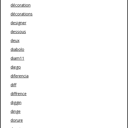
décoration
décorations
designer
dessous
deux
diabolo
diam11
diego
diferencia
diff
diffrence
diggin
dinge
dorure