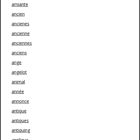
amiante
ancien
ancienes
ancienne
anciennes
anciens
ange
angelot
animal
année
annonce
antique
antiques
antiquing
applique