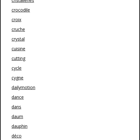
cristalleries
crocodile
croix
cruche
crystal
cuisine
cutting
cycle
cygne
dailymotion
dance
dans
daum
dauphin
déco