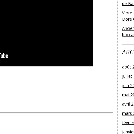
de Bac
Verre 
Doré 
Ancien
bacca
ARC
août 
juille
juin 2
mai 2
avril 
mars 
févrie
janvie