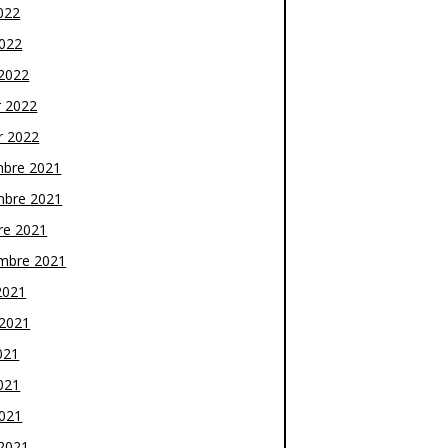
022
2022
2022
r 2022
r 2022
bre 2021
bre 2021
re 2021
mbre 2021
2021
t 2021
021
021
2021
2021