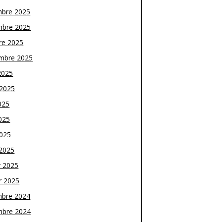
bre 2025
bre 2025
re 2025
mbre 2025
2025
t 2025
025
025
2025
2025
r 2025
r 2025
bre 2024
bre 2024