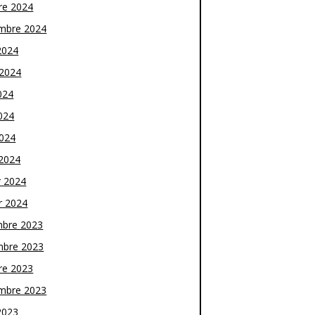
re 2024
mbre 2024
2024
t 2024
024
024
2024
2024
r 2024
r 2024
bre 2023
bre 2023
re 2023
mbre 2023
2023