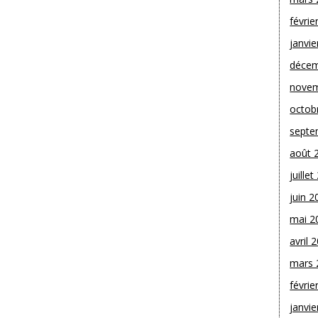
févrie
janvie
décem
novem
octob
septe
août 
juille
juin 2
mai 2
avril 
mars 
févrie
janvie