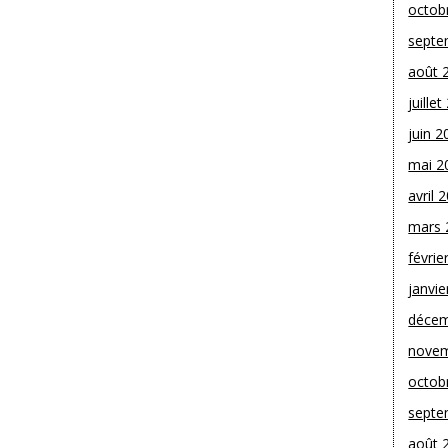
octob
septe
août 
juille
juin 2
mai 2
avril 
mars 
févrie
janvie
décem
novem
octob
septe
août 