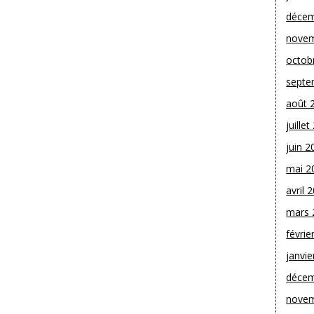
décem
novem
octob
septe
août 
juille
juin 2
mai 2
avril 
mars 
févrie
janvie
décem
novem