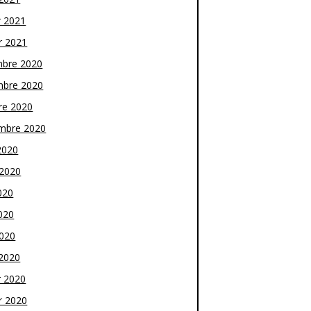
r 2021
r 2021
bre 2020
bre 2020
re 2020
mbre 2020
2020
t 2020
020
020
2020
2020
r 2020
r 2020