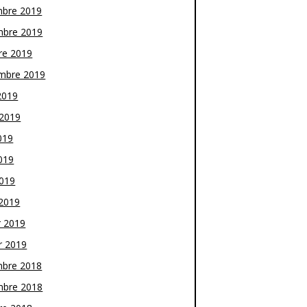
bre 2019
bre 2019
re 2019
mbre 2019
2019
t 2019
019
019
2019
2019
r 2019
r 2019
bre 2018
bre 2018