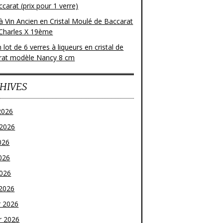
carat (prix pour 1 verre)
à Vin Ancien en Cristal Moulé de Baccarat
Charles X 19ème
 lot de 6 verres à liqueurs en cristal de
rat modèle Nancy 8 cm
HIVES
2026
t 2026
026
026
2026
2026
r 2026
r 2026