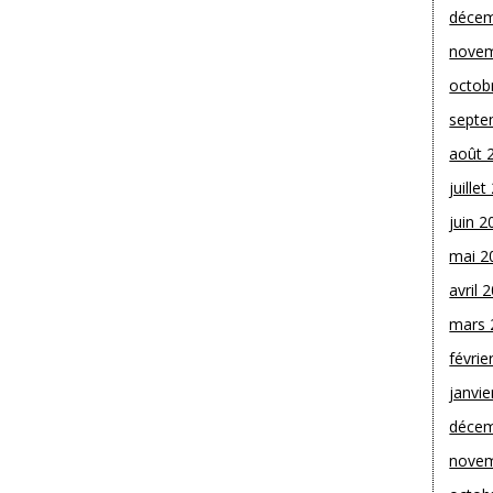
décem
novem
octob
septe
août 
juille
juin 2
mai 2
avril 
mars 
févrie
janvie
décem
novem