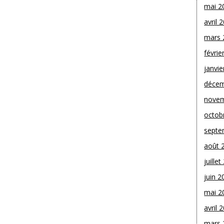
mai 2
avril 
mars 
févrie
janvie
décem
novem
octob
septe
août 
juille
juin 2
mai 2
avril 
mars 