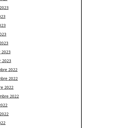
t 2023
023
023
2023
2023
r 2023
r 2023
bre 2022
bre 2022
re 2022
mbre 2022
2022
t 2022
022