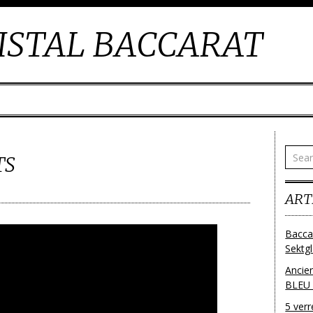
ISTAL BACCARAT
TS
ART
Bacca
Sektg
Ancie
BLEU
5 ver