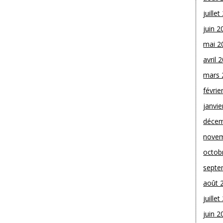
juille
juin 2
mai 2
avril 
mars 
févrie
janvie
décem
novem
octob
septe
août 
juille
juin 2