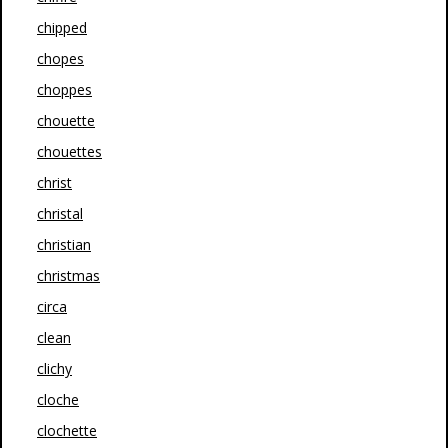
chipped
chopes
choppes
chouette
chouettes
christ
christal
christian
christmas
circa
clean
clichy
cloche
clochette