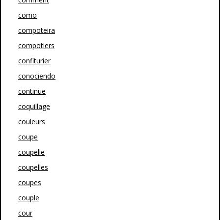
como
compoteira
compotiers
confiturier
conociendo
continue
coquillage
couleurs
coupe
coupelle
coupelles
coupes
couple
cour