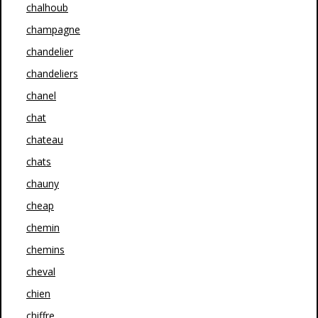
chalhoub
champagne
chandelier
chandeliers
chanel
chat
chateau
chats
chauny
cheap
chemin
chemins
cheval
chien
chiffre