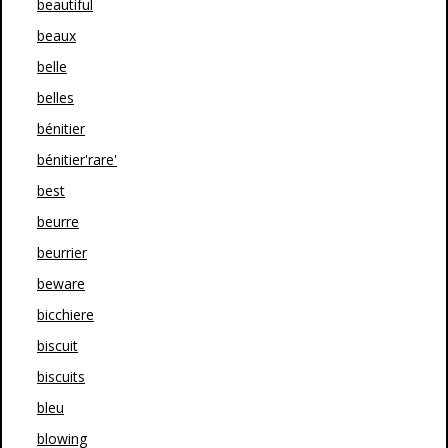
beautiful
beaux
belle
belles
bénitier
bénitier'rare'
best
beurre
beurrier
beware
bicchiere
biscuit
biscuits
bleu
blowing