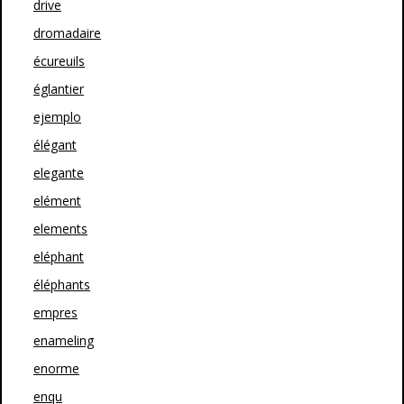
drive
dromadaire
écureuils
églantier
ejemplo
élégant
elegante
elément
elements
eléphant
éléphants
empres
enameling
enorme
enqu