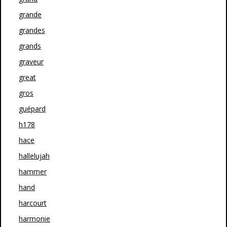
grande
grandes
grands
graveur
great
gros
guépard
h178
hace
hallelujah
hammer
hand
harcourt
harmonie