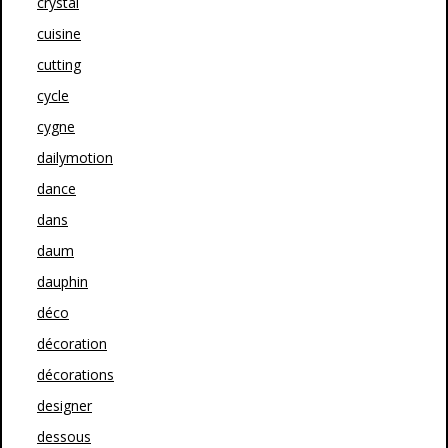
crystal
cuisine
cutting
cycle
cygne
dailymotion
dance
dans
daum
dauphin
déco
décoration
décorations
designer
dessous