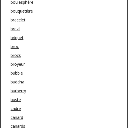
boulesphère
bouquetière
bracelet
brezil
briquet
broc
brocs
broyeur
bubble
buddha
burberry
buste
cadre
canard
canards