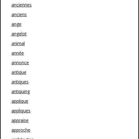
anciennes
anciens
ange
angelot
animal
année
annonce
antique
antiques
antiquing
applique
appliques
appraise
approche