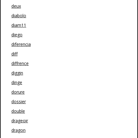
deux
diabolo
diam11
diego
diferencia
diff
diffrence
diggin
dinge
dorure
dossier
double
drageoir
dragon