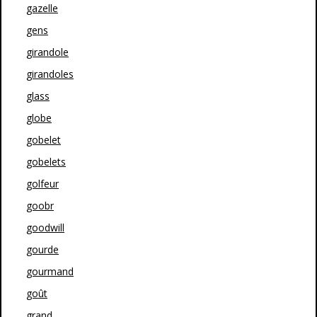
gazelle
gens
girandole
girandoles
glass
globe
gobelet
gobelets
golfeur
goobr
goodwill
gourde
gourmand
goût
grand