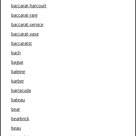
baccarat-harcourt
baccarat-rare
baccarat-service
baccarat-vase
baccaratst
bach
bague
baleine
barber
barracuda
bateau
bear
bearbrick
beau