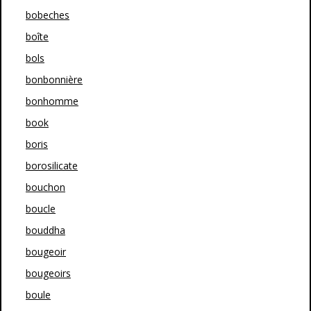
bobeches
boîte
bols
bonbonnière
bonhomme
book
boris
borosilicate
bouchon
boucle
bouddha
bougeoir
bougeoirs
boule