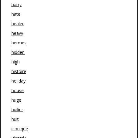
harry
hate
healer
heavy
hermes
hidden
high
histoire
holiday
house
huge
huilier
huit
iconique