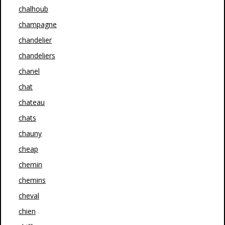
chalhoub
champagne
chandelier
chandeliers
chanel
chat
chateau
chats
chauny
cheap
chemin
chemins
cheval
chien