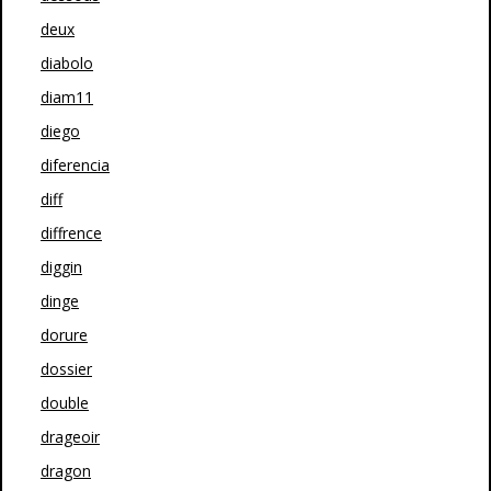
deux
diabolo
diam11
diego
diferencia
diff
diffrence
diggin
dinge
dorure
dossier
double
drageoir
dragon