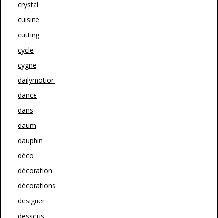
crystal
cuisine
cutting
cycle
cygne
dailymotion
dance
dans
daum
dauphin
déco
décoration
décorations
designer
dessous