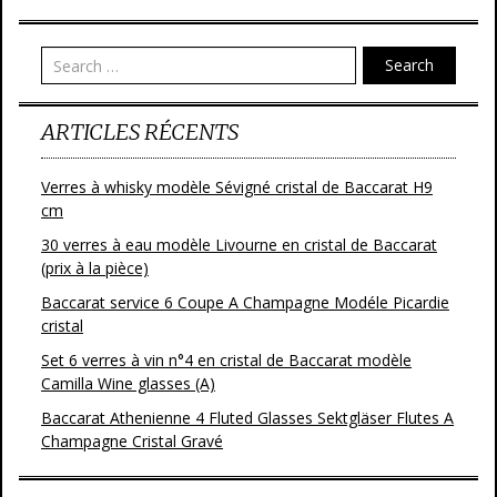
o
er
o
Search
k
ARTICLES RÉCENTS
Verres à whisky modèle Sévigné cristal de Baccarat H9
cm
30 verres à eau modèle Livourne en cristal de Baccarat
(prix à la pièce)
Baccarat service 6 Coupe A Champagne Modéle Picardie
cristal
Set 6 verres à vin n°4 en cristal de Baccarat modèle
Camilla Wine glasses (A)
Baccarat Athenienne 4 Fluted Glasses Sektgläser Flutes A
Champagne Cristal Gravé