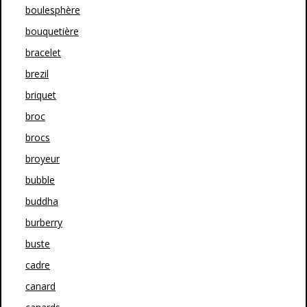
boulesphère
bouquetière
bracelet
brezil
briquet
broc
brocs
broyeur
bubble
buddha
burberry
buste
cadre
canard