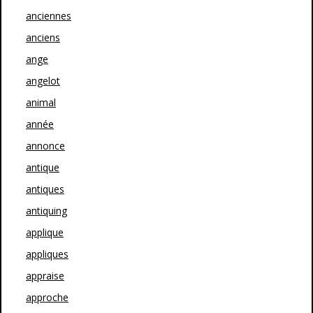
anciennes
anciens
ange
angelot
animal
année
annonce
antique
antiques
antiquing
applique
appliques
appraise
approche