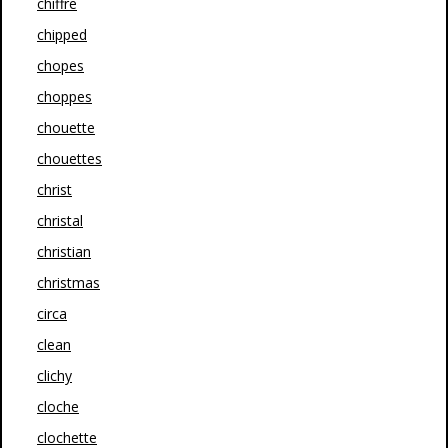
chiffre
chipped
chopes
choppes
chouette
chouettes
christ
christal
christian
christmas
circa
clean
clichy
cloche
clochette