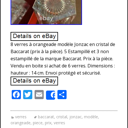
8 verres à orangeade modèle Jonzac en cristal de
Baccarat (prix à la pièce). 5 Estampillé et 3 non
estampillé de la marque Baccarat. Prix à la pièce.
Vendu en boite si achat de 6 verres. Dimensions :
hauteur : 14 cm. Envoi protégé et sécurisé.
F
T
E
P
Share
ac
w
m
ar
e
itt
ai
ta
verres
baccarat
,
cristal
,
jonzac
,
modèle
,
b
er
l
g
orangeade
,
piece
,
prix
,
verres