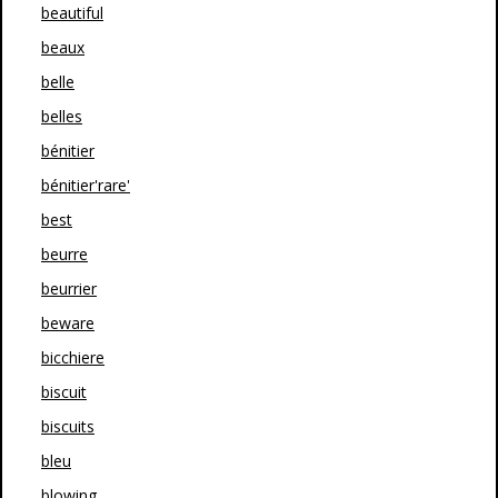
beautiful
beaux
belle
belles
bénitier
bénitier'rare'
best
beurre
beurrier
beware
bicchiere
biscuit
biscuits
bleu
blowing