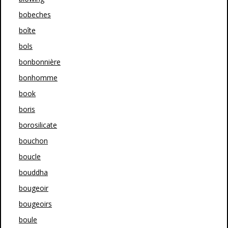
bobeches
boîte
bols
bonbonnière
bonhomme
book
boris
borosilicate
bouchon
boucle
bouddha
bougeoir
bougeoirs
boule