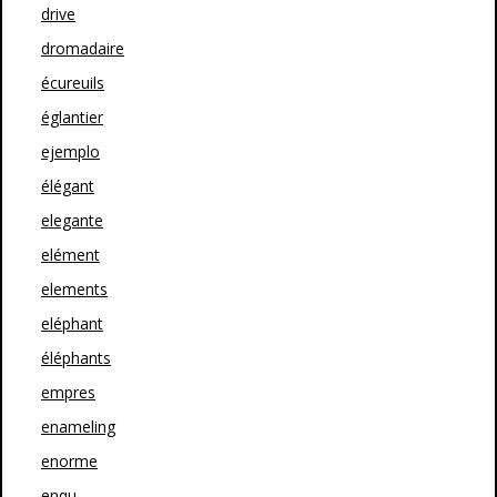
drive
dromadaire
écureuils
églantier
ejemplo
élégant
elegante
elément
elements
eléphant
éléphants
empres
enameling
enorme
enqu