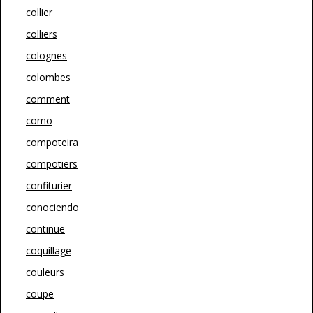
collier
colliers
colognes
colombes
comment
como
compoteira
compotiers
confiturier
conociendo
continue
coquillage
couleurs
coupe