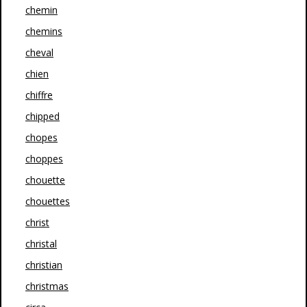
chemin
chemins
cheval
chien
chiffre
chipped
chopes
choppes
chouette
chouettes
christ
christal
christian
christmas