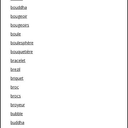
bouddha
bougeoir
bougeoirs
boule
boulesphère
bouquetière
bracelet
brezil
briquet
broc
brocs
broyeur
bubble
buddha