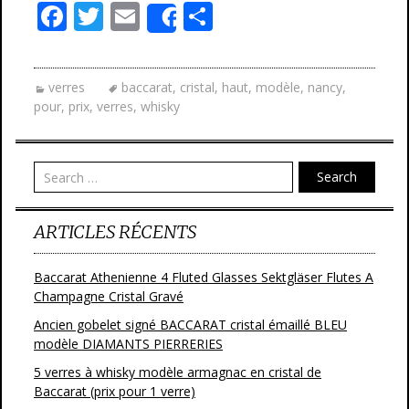
F
T
E
P
Share
ac
w
m
ar
e
itt
ai
ta
verres
baccarat
,
cristal
,
haut
,
modèle
,
nancy
,
b
er
l
g
pour
,
prix
,
verres
,
whisky
o
er
o
Search
k
ARTICLES RÉCENTS
Baccarat Athenienne 4 Fluted Glasses Sektgläser Flutes A
Champagne Cristal Gravé
Ancien gobelet signé BACCARAT cristal émaillé BLEU
modèle DIAMANTS PIERRERIES
5 verres à whisky modèle armagnac en cristal de
Baccarat (prix pour 1 verre)