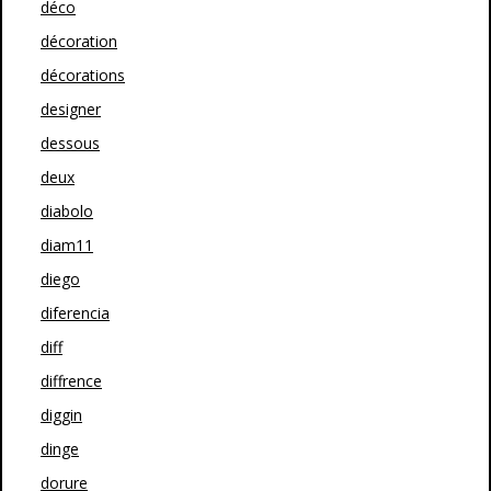
déco
décoration
décorations
designer
dessous
deux
diabolo
diam11
diego
diferencia
diff
diffrence
diggin
dinge
dorure