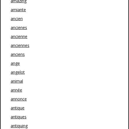
amazing
amiante
ancien
ancienes
ancienne
anciennes
anciens
ange
angelot
animal
année
annonce
antique
antiques
antiquing