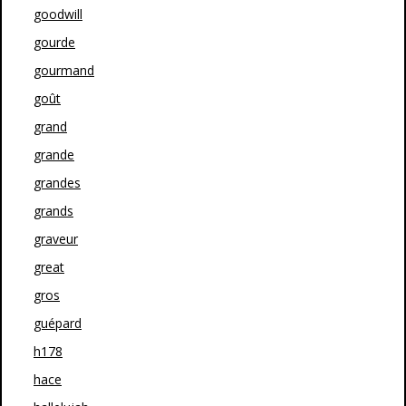
goodwill
gourde
gourmand
goût
grand
grande
grandes
grands
graveur
great
gros
guépard
h178
hace