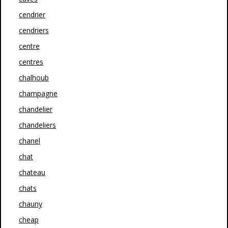
cendrier
cendriers
centre
centres
chalhoub
champagne
chandelier
chandeliers
chanel
chat
chateau
chats
chauny
cheap