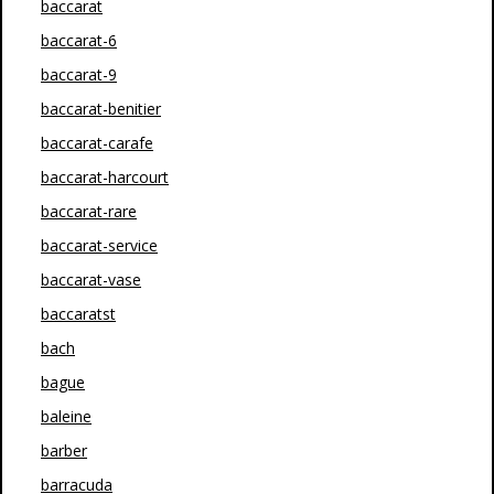
baccarat
baccarat-6
baccarat-9
baccarat-benitier
baccarat-carafe
baccarat-harcourt
baccarat-rare
baccarat-service
baccarat-vase
baccaratst
bach
bague
baleine
barber
barracuda