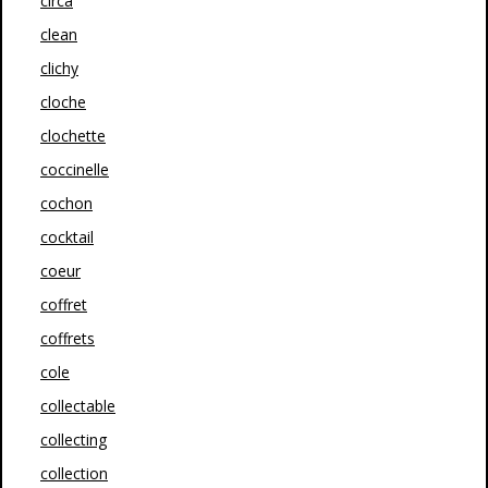
circa
clean
clichy
cloche
clochette
coccinelle
cochon
cocktail
coeur
coffret
coffrets
cole
collectable
collecting
collection