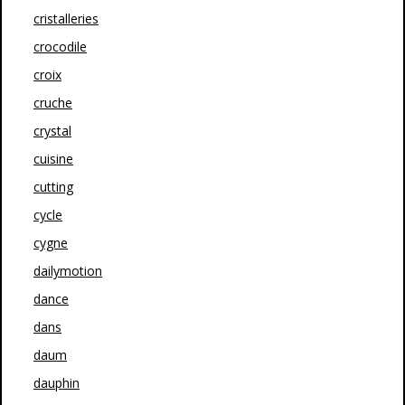
cristalleries
crocodile
croix
cruche
crystal
cuisine
cutting
cycle
cygne
dailymotion
dance
dans
daum
dauphin