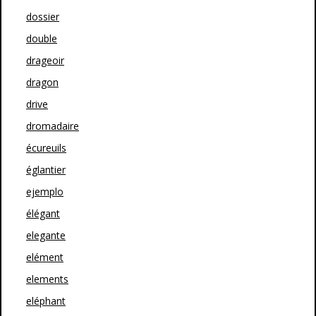
dossier
double
drageoir
dragon
drive
dromadaire
écureuils
églantier
ejemplo
élégant
elegante
elément
elements
eléphant