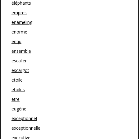
éléphants
empres
enameling
enorme
enqu
ensemble
escalier
escargot
etoile
etoiles
etre
eugène
exceptionnel
exceptionnelle
executive