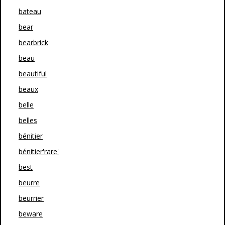
bateau
bear
bearbrick
beau
beautiful
beaux
belle
belles
bénitier
bénitier'rare'
best
beurre
beurrier
beware