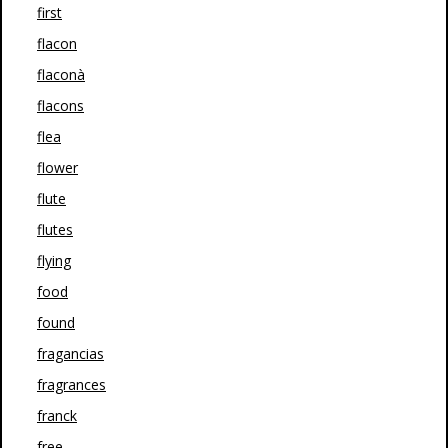
first
flacon
flaconà
flacons
flea
flower
flute
flutes
flying
food
found
fragancias
fragrances
franck
free