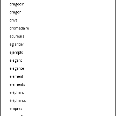
drageoir
dragon
drive
dromadaire
écureuils
églantier
ejemplo
élégant
elegante
elément
elements
eléphant
éléphants
empres