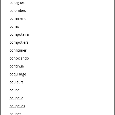
colognes
colombes
comment
como
compoteira
compotiers
confiturier
conociendo
continue
coquillage
couleurs
coupe
coupelle
coupelles
coupes