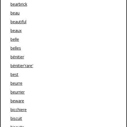
bearbrick
beau
beautiful
beaux
belle
belles
bénitier
bénitier'rare'
best
beurre
beurrier
beware
bicchiere
biscuit