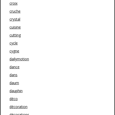
croix
cruche
crystal
cuisine
cutting
cycle
cygne
dailymotion
dance
dans
daum
dauphin
déco
décoration
décorations