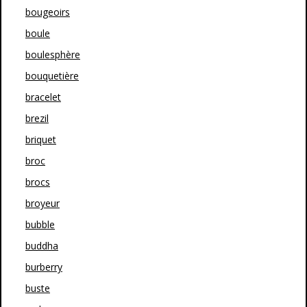
bougeoirs
boule
boulesphère
bouquetière
bracelet
brezil
briquet
broc
brocs
broyeur
bubble
buddha
burberry
buste