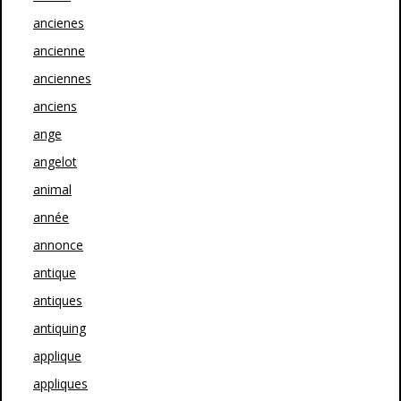
ancienes
ancienne
anciennes
anciens
ange
angelot
animal
année
annonce
antique
antiques
antiquing
applique
appliques