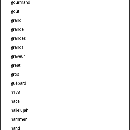
gourmand
goût
grand
grande
grandes
grands
graveur
great
gros
guépard
h178
hace
hallelujah
hammer
hand