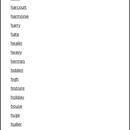
harcourt
harmonie
harry
hate
healer
heavy
hermes
hidden
high
histoire
holiday
house
huge
huilier