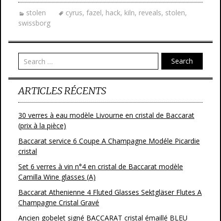
e
itt
ai
ta
stolen
cyrus
,
fazel
,
hack
,
kiln
,
reveals
,
stolen
,
b
er
l
g
swissborg
o
er
o
Search
k
ARTICLES RÉCENTS
30 verres à eau modèle Livourne en cristal de Baccarat
(prix à la pièce)
Baccarat service 6 Coupe A Champagne Modéle Picardie
cristal
Set 6 verres à vin n°4 en cristal de Baccarat modèle
Camilla Wine glasses (A)
Baccarat Athenienne 4 Fluted Glasses Sektgläser Flutes A
Champagne Cristal Gravé
Ancien gobelet signé BACCARAT cristal émaillé BLEU