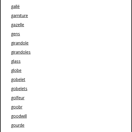
gallé
garniture
gazelle
gens
girandole
girandoles
glass
globe
gobelet
gobelets
golfeur
goobr
goodwill
gourde