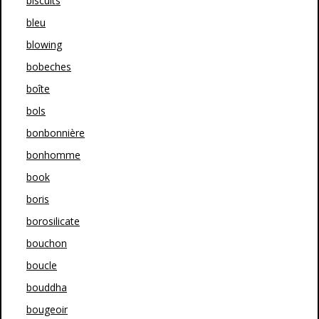
biscuits
bleu
blowing
bobeches
boîte
bols
bonbonnière
bonhomme
book
boris
borosilicate
bouchon
boucle
bouddha
bougeoir