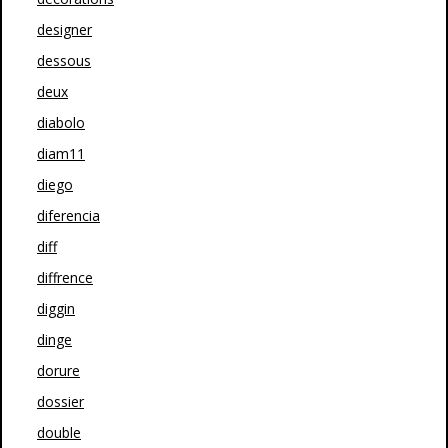
designer
dessous
deux
diabolo
diam11
diego
diferencia
diff
diffrence
diggin
dinge
dorure
dossier
double