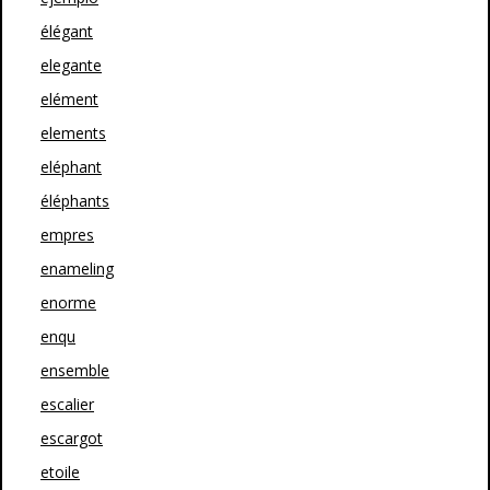
élégant
elegante
elément
elements
eléphant
éléphants
empres
enameling
enorme
enqu
ensemble
escalier
escargot
etoile