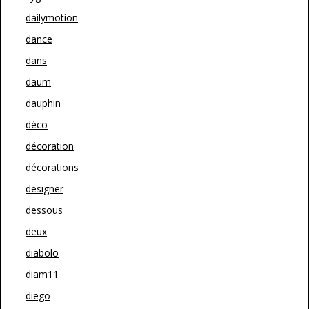
dailymotion
dance
dans
daum
dauphin
déco
décoration
décorations
designer
dessous
deux
diabolo
diam11
diego