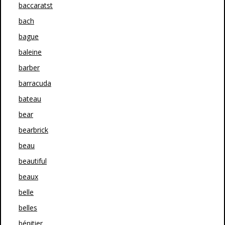
baccaratst
bach
bague
baleine
barber
barracuda
bateau
bear
bearbrick
beau
beautiful
beaux
belle
belles
bénitier