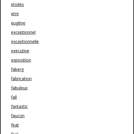
etoiles
etre
eugène
exceptionnel
exceptionnelle
executive
exposition
faberg
fabrication
fabuleux
fall
fantastic
faucon
feat