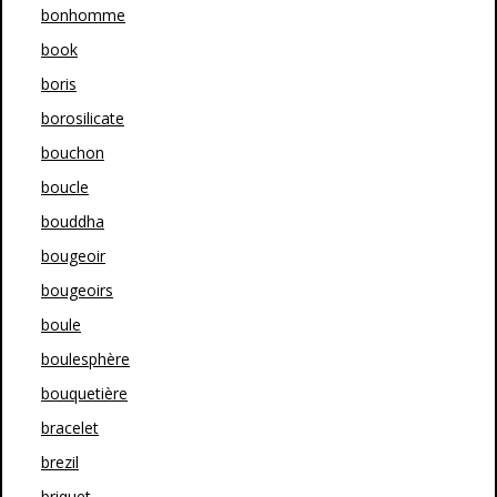
bonhomme
book
boris
borosilicate
bouchon
boucle
bouddha
bougeoir
bougeoirs
boule
boulesphère
bouquetière
bracelet
brezil
briquet