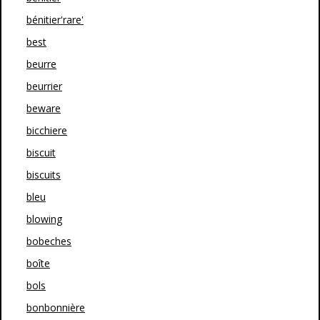
bénitier'rare'
best
beurre
beurrier
beware
bicchiere
biscuit
biscuits
bleu
blowing
bobeches
boîte
bols
bonbonnière