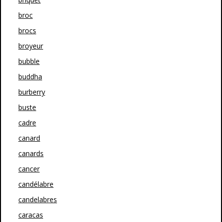
broc
brocs
broyeur
bubble
buddha
burberry
buste
cadre
canard
canards
cancer
candélabre
candelabres
caracas