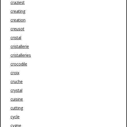
craziest
creating
creation
creusot
cristal
cristallerie
cristalleries
crocodile
croix
cruche
crystal
cuisine
cutting
cycle
cygne