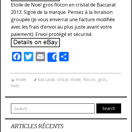
Etoile de Noël gros flocon en cristal de Baccarat
2013. Signé de la marque. Pensez à la livraison
groupée (je vous enverrai une facture modifiée
avec les frais d’envoi au plus juste avant votre
paiement). Envoi protégé et sécurisé.
F
T
E
P
Share
ac
w
m
ar
e
itt
ai
ta
etoile
baccarat
,
cristal
,
etoile
,
flocon
,
gros
,
b
er
l
g
noel
o
er
o
Search
k
ARTICLES RÉCENTS