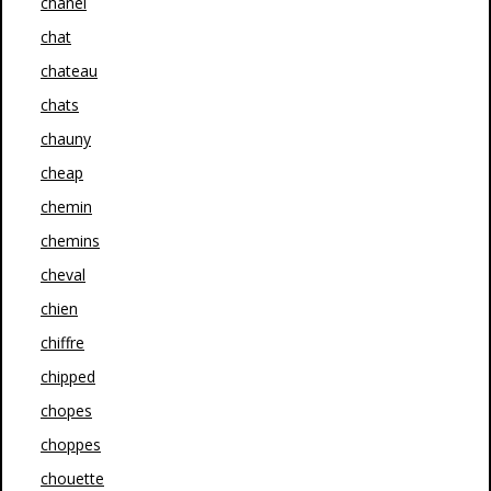
chanel
chat
chateau
chats
chauny
cheap
chemin
chemins
cheval
chien
chiffre
chipped
chopes
choppes
chouette