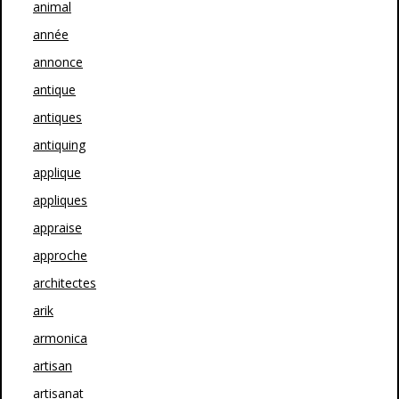
animal
année
annonce
antique
antiques
antiquing
applique
appliques
appraise
approche
architectes
arik
armonica
artisan
artisanat