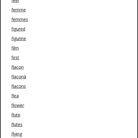
feel
femme
femmes
figured
figurine
film
first
flacon
flaconà
flacons
flea
flower
flute
flutes
flying