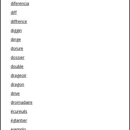
diferencia
diff
diffrence
diggin
dinge
dorure
dossier
double
drageoir
dragon
drive
dromadaire
écureuils
églantier
ejemplo