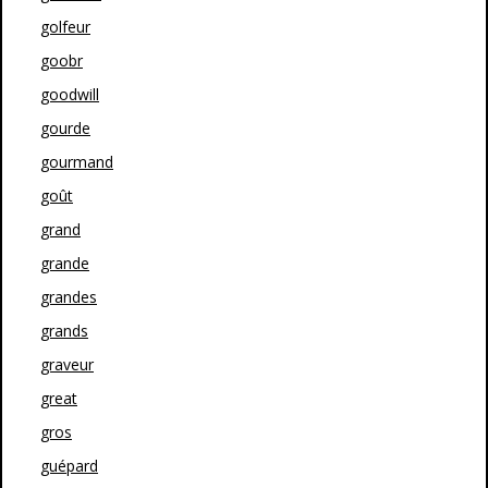
golfeur
goobr
goodwill
gourde
gourmand
goût
grand
grande
grandes
grands
graveur
great
gros
guépard