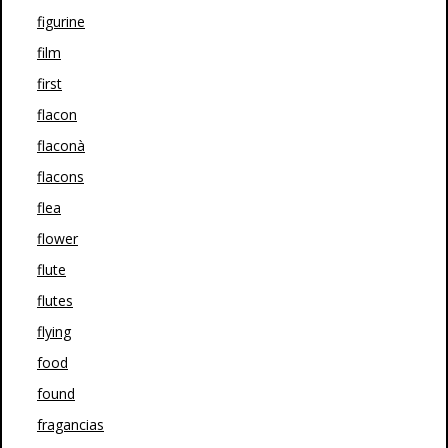
figurine
film
first
flacon
flaconà
flacons
flea
flower
flute
flutes
flying
food
found
fragancias