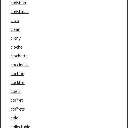
christian
christmas
circa
clean
clichy
cloche
clochette
coccinelle
cochon
cocktail
coeur
coffret
coffrets
cole
collectable