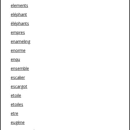
elements
eléphant
éléphants
empres
enameling
enorme
enqu
ensemble
escalier
escargot
etoile
etoiles
etre
eugène