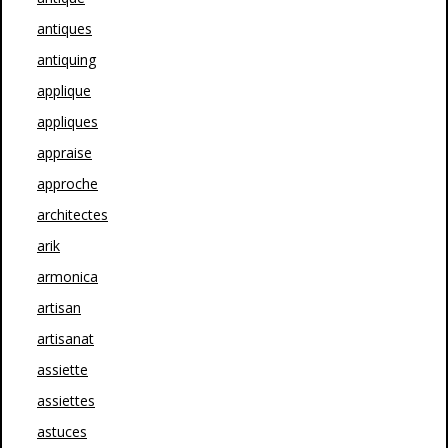
antiques
antiquing
applique
appliques
appraise
approche
architectes
arik
armonica
artisan
artisanat
assiette
assiettes
astuces