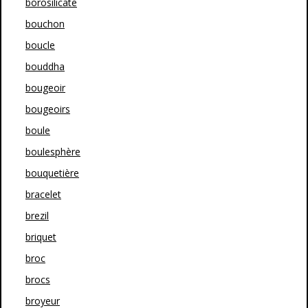
borosilicate
bouchon
boucle
bouddha
bougeoir
bougeoirs
boule
boulesphère
bouquetière
bracelet
brezil
briquet
broc
brocs
broyeur