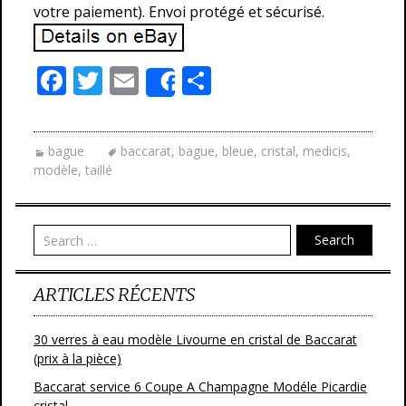
votre paiement). Envoi protégé et sécurisé.
F
T
E
P
Share
ac
w
m
ar
e
itt
ai
ta
bague
baccarat
,
bague
,
bleue
,
cristal
,
medicis
,
b
er
l
g
modèle
,
taillé
o
er
o
Search
k
ARTICLES RÉCENTS
30 verres à eau modèle Livourne en cristal de Baccarat
(prix à la pièce)
Baccarat service 6 Coupe A Champagne Modéle Picardie
cristal