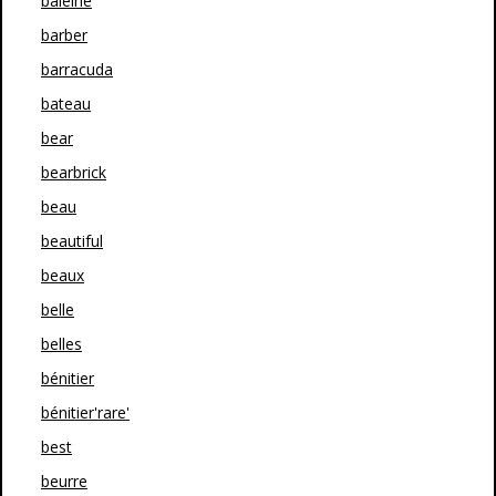
baleine
barber
barracuda
bateau
bear
bearbrick
beau
beautiful
beaux
belle
belles
bénitier
bénitier'rare'
best
beurre