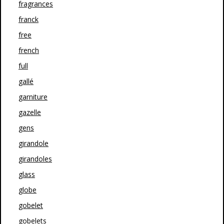
fragrances
franck
free
french
full
gallé
garniture
gazelle
gens
girandole
girandoles
glass
globe
gobelet
gobelets