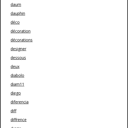
daum
dauphin
déco
décoration
décorations
designer
dessous
deux
diabolo
diam11
diego
diferencia
diff
diffrence