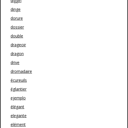
diggin
dinge
dorure
dossier
double
drageoir
dragon
drive
dromadaire
écureuils
églantier
ejemplo
élégant
elegante
elément