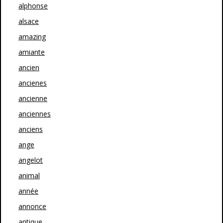
alphonse
alsace
amazing
amiante
ancien
ancienes
ancienne
anciennes
anciens
ange
angelot
animal
année
annonce
antique