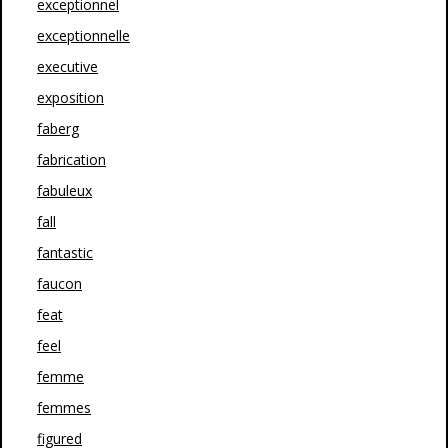
exceptionnel
exceptionnelle
executive
exposition
faberg
fabrication
fabuleux
fall
fantastic
faucon
feat
feel
femme
femmes
figured