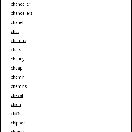
chandelier
chandeliers
chanel
chat
chateau
chats
chauny
cheap
chemin
chemins
cheval
chien
chiffre
chipped
chopes