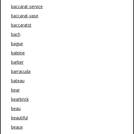
baccarat-service
baccarat-vase
baccaratst
bach
bague
baleine
barber
barracuda
bateau
bear
bearbrick
beau
beautiful
beaux