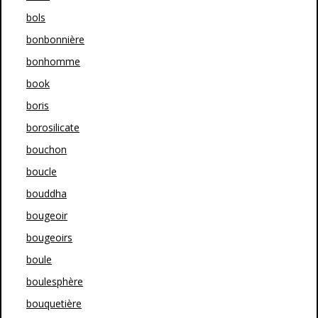
bols
bonbonnière
bonhomme
book
boris
borosilicate
bouchon
boucle
bouddha
bougeoir
bougeoirs
boule
boulesphère
bouquetière