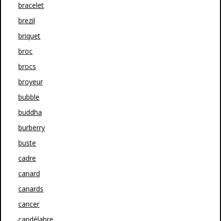
bracelet
brezil
briquet
broc
brocs
broyeur
bubble
buddha
burberry
buste
cadre
canard
canards
cancer
candélabre