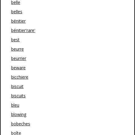
belle
belles
bénitier
bénitier'rare'
best
beurre
beurrier
beware
bicchiere
biscuit
biscuits
bleu
blowing
bobeches
boîte