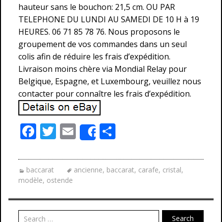
hauteur sans le bouchon: 21,5 cm. OU PAR
TELEPHONE DU LUNDI AU SAMEDI DE 10 H à 19
HEURES. 06 71 85 78 76. Nous proposons le
groupement de vos commandes dans un seul
colis afin de réduire les frais d’expédition.
Livraison moins chère via Mondial Relay pour
Belgique, Espagne, et Luxembourg, veuillez nous
contacter pour connaître les frais d’expédition.
F
T
E
P
Share
ac
w
m
ar
e
itt
ai
ta
baccarat
ancienne
,
baccarat
,
carafe
,
cristal
,
b
er
l
g
modèle
,
ostende
o
er
o
Search