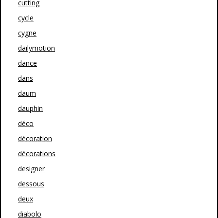
cutting
cycle
cygne
dailymotion
dance
dans
daum
dauphin
déco
décoration
décorations
designer
dessous
deux
diabolo