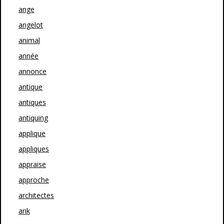
ange
angelot
animal
année
annonce
antique
antiques
antiquing
applique
appliques
appraise
approche
architectes
arik