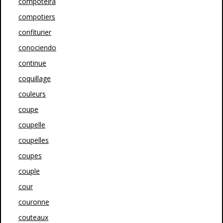
compoteira
compotiers
confiturier
conociendo
continue
coquillage
couleurs
coupe
coupelle
coupelles
coupes
couple
cour
couronne
couteaux