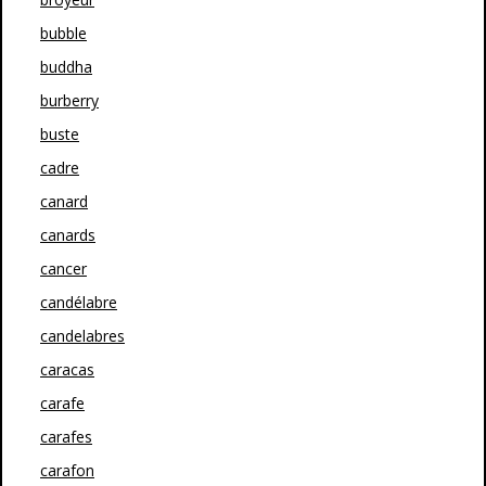
bubble
buddha
burberry
buste
cadre
canard
canards
cancer
candélabre
candelabres
caracas
carafe
carafes
carafon