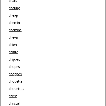
chats
chauny
cheap
chemin
chemins
cheval
chien
chiffre
chipped
chopes
choppes
chouette
chouettes
christ
christal