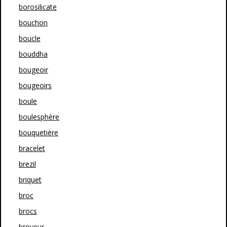
borosilicate
bouchon
boucle
bouddha
bougeoir
bougeoirs
boule
boulesphère
bouquetière
bracelet
brezil
briquet
broc
brocs
broyeur