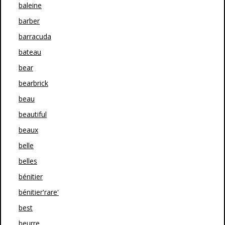
baleine
barber
barracuda
bateau
bear
bearbrick
beau
beautiful
beaux
belle
belles
bénitier
bénitier'rare'
best
beurre