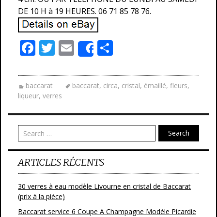
DE 10 H à 19 HEURES. 06 71 85 78 76.
F
T
E
P
Share
ac
w
m
ar
e
itt
ai
ta
baccarat
baccarat
,
circa
,
cristal
,
émaillé
,
fleurs
,
b
er
l
g
liqueur
,
verres
o
er
o
Search
k
ARTICLES RÉCENTS
30 verres à eau modèle Livourne en cristal de Baccarat
(prix à la pièce)
Baccarat service 6 Coupe A Champagne Modéle Picardie