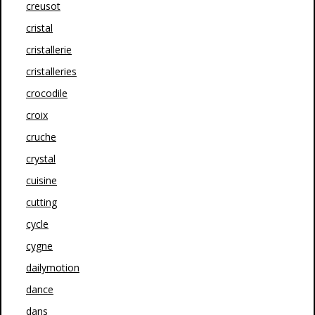
creusot
cristal
cristallerie
cristalleries
crocodile
croix
cruche
crystal
cuisine
cutting
cycle
cygne
dailymotion
dance
dans