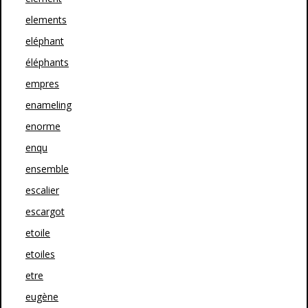
elements
eléphant
éléphants
empres
enameling
enorme
enqu
ensemble
escalier
escargot
etoile
etoiles
etre
eugène