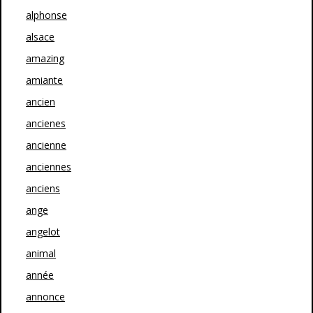
alphonse
alsace
amazing
amiante
ancien
ancienes
ancienne
anciennes
anciens
ange
angelot
animal
année
annonce