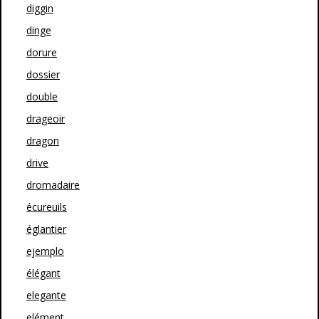
diggin
dinge
dorure
dossier
double
drageoir
dragon
drive
dromadaire
écureuils
églantier
ejemplo
élégant
elegante
elément