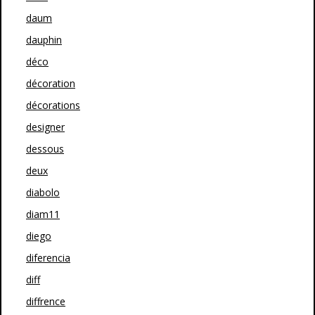
daum
dauphin
déco
décoration
décorations
designer
dessous
deux
diabolo
diam11
diego
diferencia
diff
diffrence