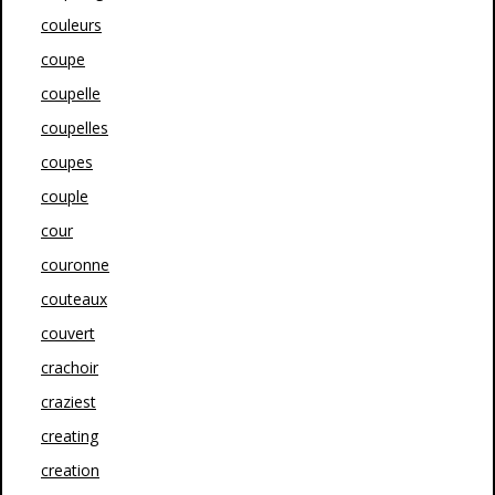
couleurs
coupe
coupelle
coupelles
coupes
couple
cour
couronne
couteaux
couvert
crachoir
craziest
creating
creation