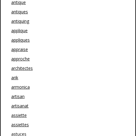
antique
antiques
antiquing
applique
appliques
appraise
approche
architectes
arik
armonica
artisan
artisanat
assiette
assiettes
astuces