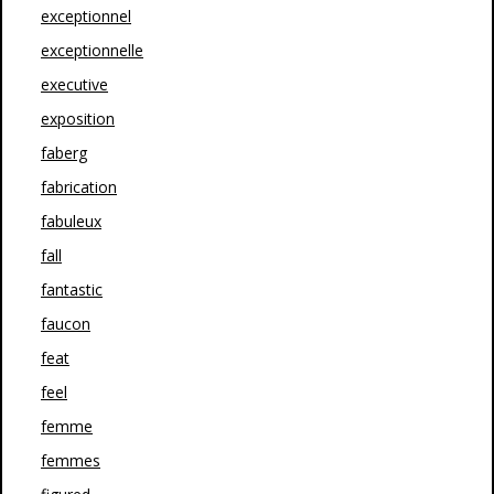
exceptionnel
exceptionnelle
executive
exposition
faberg
fabrication
fabuleux
fall
fantastic
faucon
feat
feel
femme
femmes