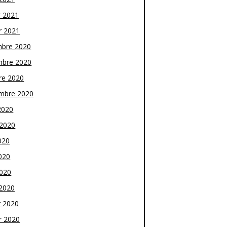
r 2021
r 2021
bre 2020
bre 2020
re 2020
mbre 2020
2020
t 2020
020
020
2020
2020
r 2020
r 2020