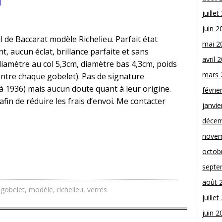
juille
juin 2
l de Baccarat modèle Richelieu. Parfait état
mai 2
nt, aucun éclat, brillance parfaite et sans
avril 
diamètre au col 5,3cm, diamètre bas 4,3cm, poids
mars 
entre chaque gobelet). Pas de signature
à 1936) mais aucun doute quant à leur origine.
févrie
afin de réduire les frais d’envoi. Me contacter
janvie
décem
novem
octob
septe
août 
,
gobelet
,
modèle
,
richelieu
,
verres
juille
juin 2