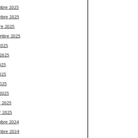
bre 2025
bre 2025
re 2025
mbre 2025
2025
t 2025
025
025
2025
2025
r 2025
r 2025
bre 2024
bre 2024