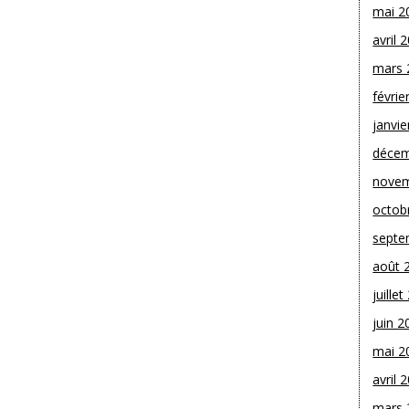
mai 2
avril 
mars 
févrie
janvie
décem
novem
octob
septe
août 
juille
juin 2
mai 2
avril 
mars 