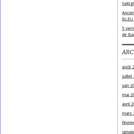
Sektg
Ancie
BLEU
5 ver
de Bac
ARC
août 
juille
juin 2
mai 2
avril 
mars 
févrie
janvie