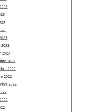
t 2023
023
023
2023
2023
r 2023
r 2023
bre 2022
bre 2022
re 2022
mbre 2022
2022
t 2022
022