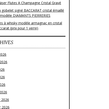
läser Flutes A Champagne Cristal Gravé
n gobelet signé BACCARAT cristal émaillé
 modèle DIAMANTS PIERRERIES
res à whisky modèle armagnac en cristal
carat (prix pour 1 verre)
HIVES
2026
t 2026
026
026
2026
2026
r 2026
r 2026