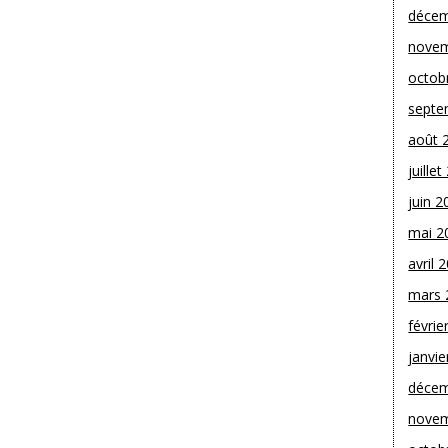
décem
novem
octob
septe
août 
juille
juin 2
mai 2
avril 
mars 
févrie
janvie
décem
novem