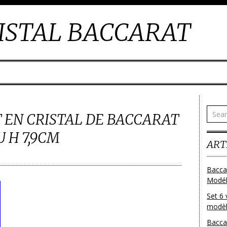
ISTAL BACCARAT
 EN CRISTAL DE BACCARAT
 H 7,9CM
ART
Bacca
Modéle
Set 6 
modèl
Bacca