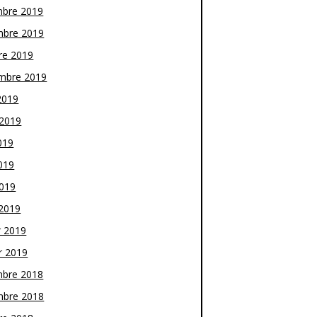
bre 2019
bre 2019
re 2019
mbre 2019
2019
t 2019
019
019
2019
2019
r 2019
r 2019
bre 2018
bre 2018