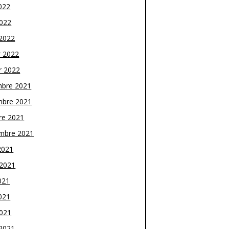
022
2022
2022
r 2022
r 2022
bre 2021
bre 2021
re 2021
mbre 2021
2021
t 2021
021
021
2021
2021