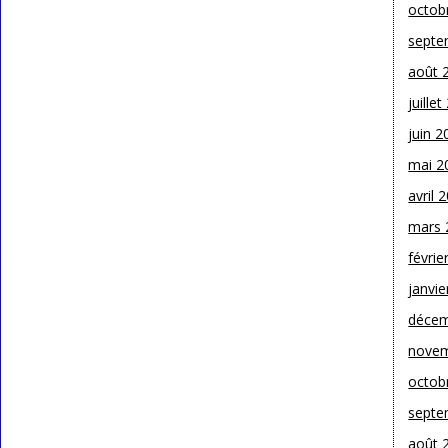
octob
septe
août 
juille
juin 2
mai 2
avril 
mars 
févrie
janvie
décem
novem
octob
septe
août 