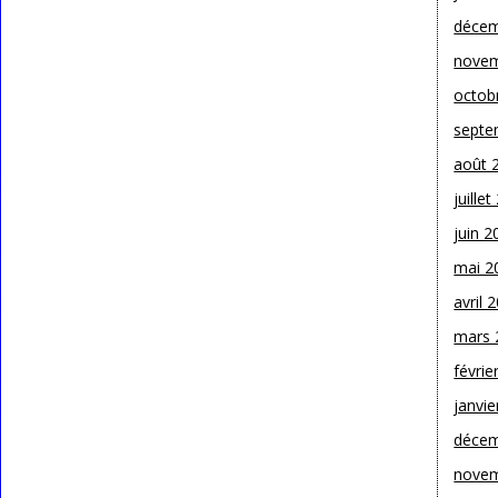
décem
novem
octob
septe
août 
juille
juin 2
mai 2
avril 
mars 
févrie
janvie
décem
novem