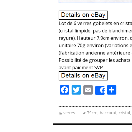
Lot de 6 verres gobelets en crista
(cristal limpide, pas de blanchime
rayure). Hauteur 7,9cm environ, 
unitaire 70g environ (variations 
(fabrication ancienne antérieure 
Possibilité de grouper les achats 
avant paiement SVP.
F
T
E
P
Share
ac
w
m
ar
e
itt
ai
ta
verres
79cm
,
baccarat
,
cristal
b
er
l
g
o
er