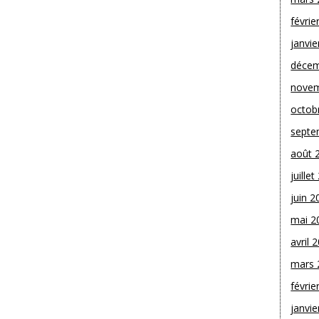
févrie
janvie
décem
novem
octob
septe
août 
juille
juin 2
mai 2
avril 
mars 
févrie
janvie