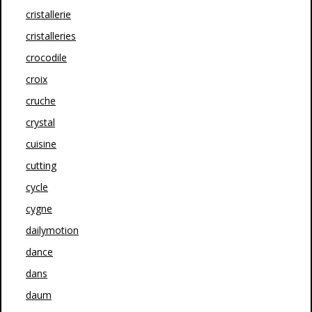
cristallerie
cristalleries
crocodile
croix
cruche
crystal
cuisine
cutting
cycle
cygne
dailymotion
dance
dans
daum