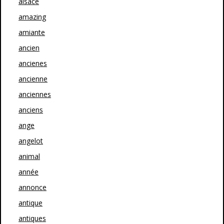
alsace
amazing
amiante
ancien
ancienes
ancienne
anciennes
anciens
ange
angelot
animal
année
annonce
antique
antiques