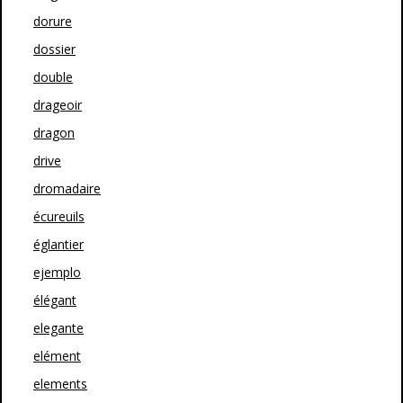
dorure
dossier
double
drageoir
dragon
drive
dromadaire
écureuils
églantier
ejemplo
élégant
elegante
elément
elements