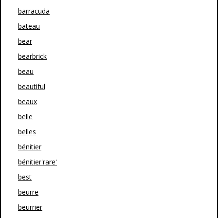
barracuda
bateau
bear
bearbrick
beau
beautiful
beaux
belle
belles
bénitier
bénitier'rare'
best
beurre
beurrier