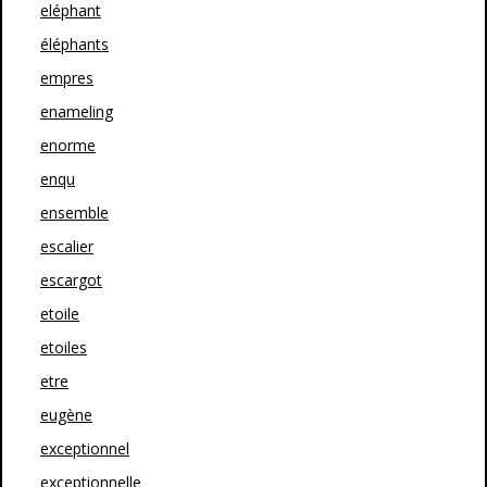
eléphant
éléphants
empres
enameling
enorme
enqu
ensemble
escalier
escargot
etoile
etoiles
etre
eugène
exceptionnel
exceptionnelle