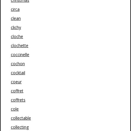
christmas
circa
clean
clichy
cloche
clochette
coccinelle
cochon
cocktail
coeur
coffret
coffrets
cole
collectable
collecting