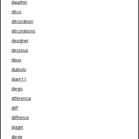
dauphin
déco
décoration
décorations
designer
dessous
deux
diabolo
diam11
diego
diferencia
diff
diffrence
diggin
dinge