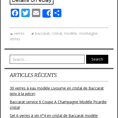
F
T
E
P
Share
ac
w
m
ar
e
itt
ai
ta
verres
baccarat
,
cristal
,
modèle
,
montaigne
,
b
er
l
g
verres
o
er
o
Search
k
ARTICLES RÉCENTS
30 verres à eau modèle Livourne en cristal de Baccarat
(prix à la pièce)
Baccarat service 6 Coupe A Champagne Modéle Picardie
cristal
Set 6 verres à vin n°4 en cristal de Baccarat modèle