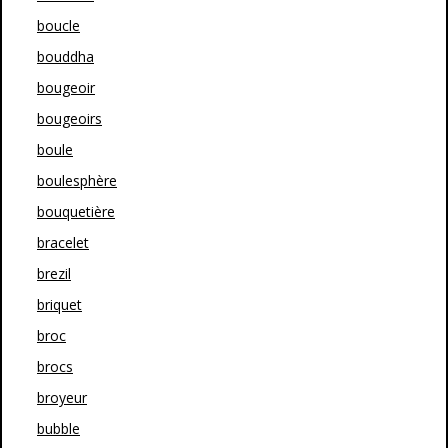
boucle
bouddha
bougeoir
bougeoirs
boule
boulesphère
bouquetière
bracelet
brezil
briquet
broc
brocs
broyeur
bubble