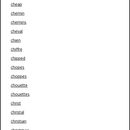
cheap
chemin
chemins
cheval
chien
chiffre
chipped
chopes
choppes
chouette
chouettes
christ
christal
christian