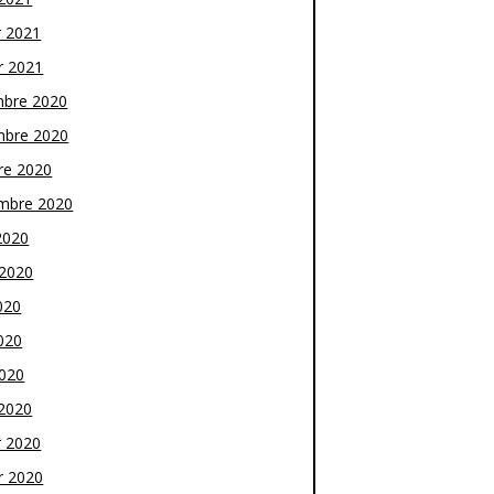
r 2021
r 2021
bre 2020
bre 2020
re 2020
mbre 2020
2020
t 2020
020
020
2020
2020
r 2020
r 2020