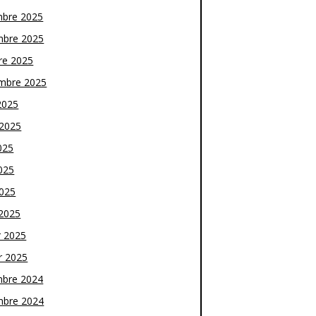
bre 2025
bre 2025
re 2025
mbre 2025
2025
t 2025
025
025
2025
2025
r 2025
r 2025
bre 2024
bre 2024