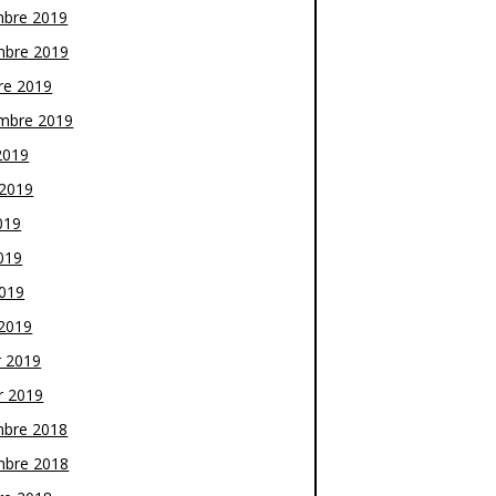
bre 2019
bre 2019
re 2019
mbre 2019
2019
t 2019
019
019
2019
2019
r 2019
r 2019
bre 2018
bre 2018