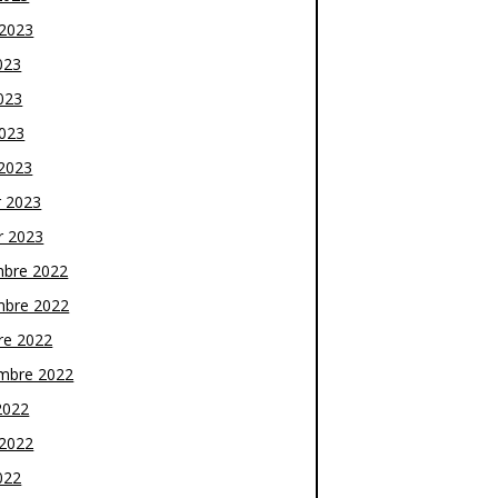
t 2023
023
023
2023
2023
r 2023
r 2023
bre 2022
bre 2022
re 2022
mbre 2022
2022
t 2022
022