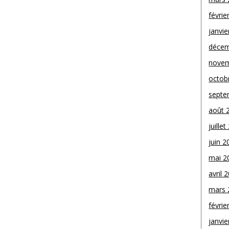
févrie
janvie
décem
novem
octob
septe
août 
juille
juin 2
mai 2
avril 
mars 
févrie
janvie