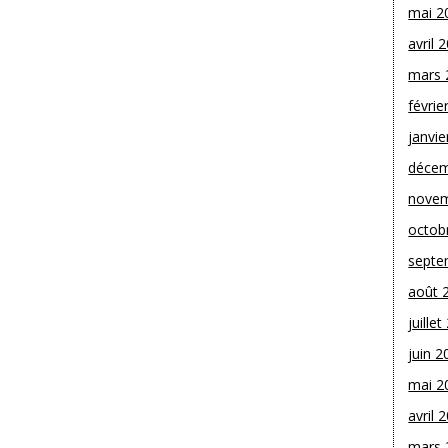
mai 2
avril 
mars 
févrie
janvie
décem
novem
octob
septe
août 
juille
juin 2
mai 2
avril 
mars 