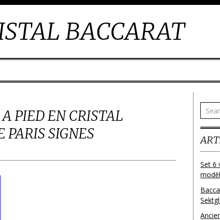
ISTAL BACCARAT
 A PIED EN CRISTAL
 PARIS SIGNES
ART
Set 6 
modèl
Bacca
Sektg
Ancie