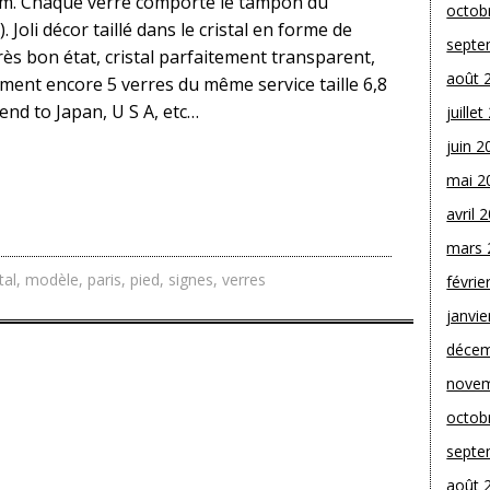
 cm. Chaque verre comporte le tampon du
octob
. Joli décor taillé dans le cristal en forme de
septe
rès bon état, cristal parfaitement transparent,
août 
ement encore 5 verres du même service taille 6,8
send to Japan, U S A, etc…
juille
juin 2
mai 2
avril 
mars 
tal
,
modèle
,
paris
,
pied
,
signes
,
verres
févrie
janvie
décem
novem
octob
septe
août 