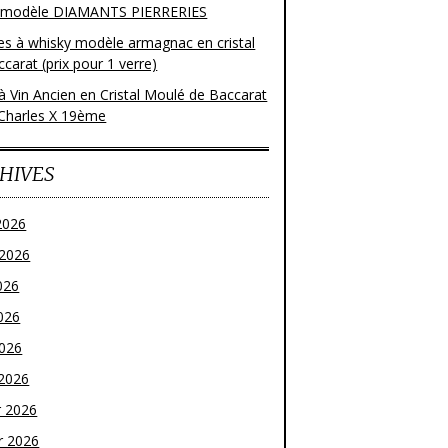
 modèle DIAMANTS PIERRERIES
res à whisky modèle armagnac en cristal
carat (prix pour 1 verre)
à Vin Ancien en Cristal Moulé de Baccarat
Charles X 19ème
HIVES
2026
t 2026
026
026
2026
2026
r 2026
r 2026