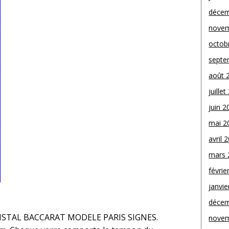
décem
novem
octob
septe
août 
juille
juin 2
mai 2
avril 
mars 
févrie
janvie
décem
RISTAL BACCARAT MODELE PARIS SIGNES.
novem