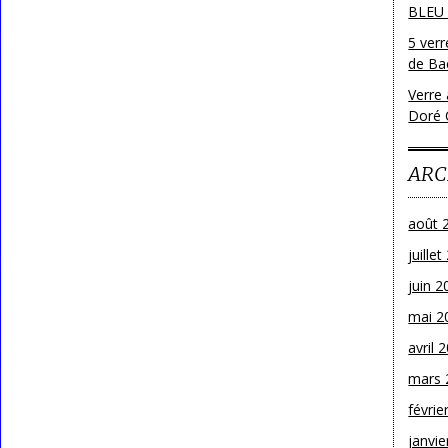
BLEU
5 ver
de Bac
Verre 
Doré 
ARC
août 
juille
juin 2
mai 2
avril 
mars 
févrie
janvie