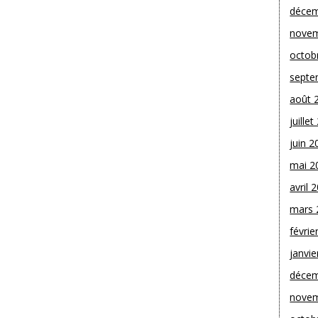
décem
novem
octob
septe
août 
juille
juin 2
mai 2
avril 
mars 
févrie
janvie
décem
novem