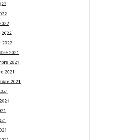
022
2022
2022
r 2022
r 2022
bre 2021
bre 2021
re 2021
mbre 2021
2021
t 2021
021
021
2021
2021