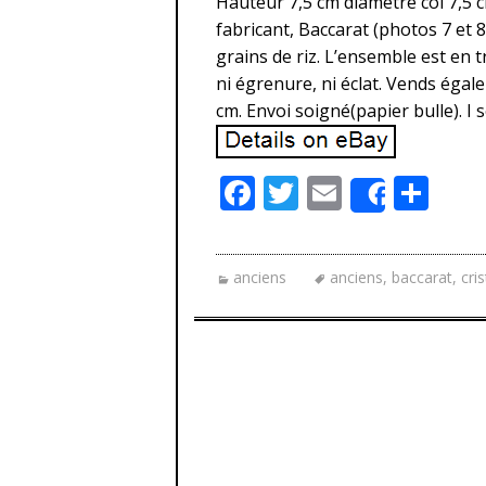
Hauteur 7,5 cm diamètre col 7,5
fabricant, Baccarat (photos 7 et 8)
grains de riz. L’ensemble est en t
ni égrenure, ni éclat. Vends égal
cm. Envoi soigné(papier bulle). I 
F
T
E
P
Share
ac
w
m
ar
e
itt
ai
ta
anciens
anciens
,
baccarat
,
cris
b
er
l
g
o
er
o
k