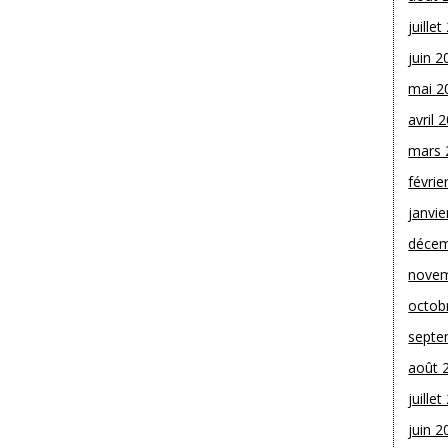
juille
juin 2
mai 2
avril 
mars 
févrie
janvie
décem
novem
octob
septe
août 
juille
juin 2