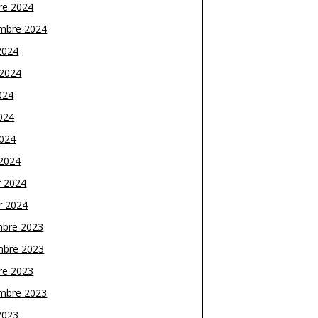
re 2024
mbre 2024
2024
t 2024
024
024
2024
2024
r 2024
r 2024
bre 2023
bre 2023
re 2023
mbre 2023
2023