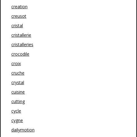
creation
creusot
cristal
cristallerie
cristalleries
crocodile
croix
cruche
crystal
cuisine
cutting
cycle
cygne
dailymotion