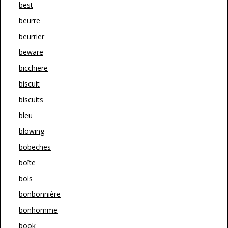
best
beurre
beurrier
beware
bicchiere
biscuit
biscuits
bleu
blowing
bobeches
boîte
bols
bonbonnière
bonhomme
book