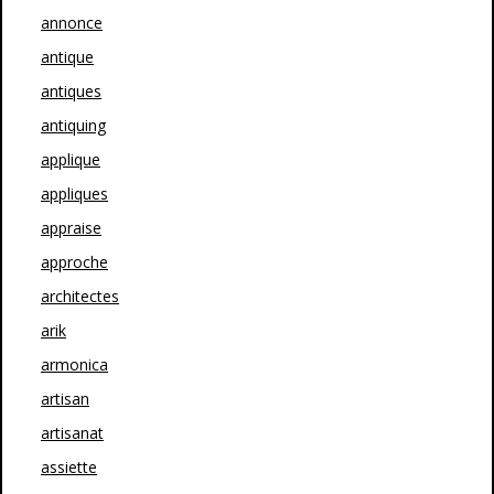
annonce
antique
antiques
antiquing
applique
appliques
appraise
approche
architectes
arik
armonica
artisan
artisanat
assiette