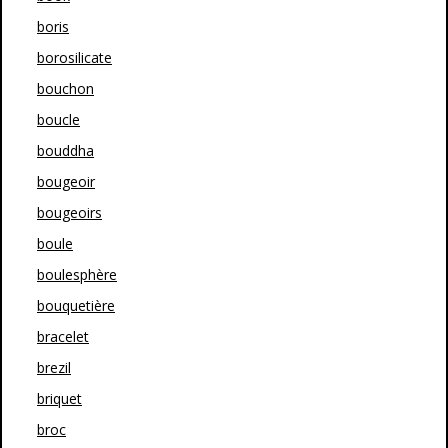
boris
borosilicate
bouchon
boucle
bouddha
bougeoir
bougeoirs
boule
boulesphère
bouquetière
bracelet
brezil
briquet
broc