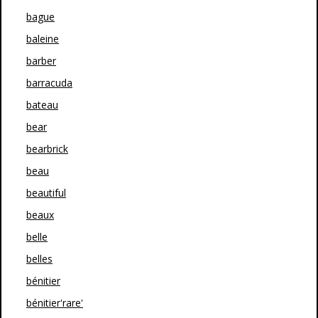
bague
baleine
barber
barracuda
bateau
bear
bearbrick
beau
beautiful
beaux
belle
belles
bénitier
bénitier'rare'