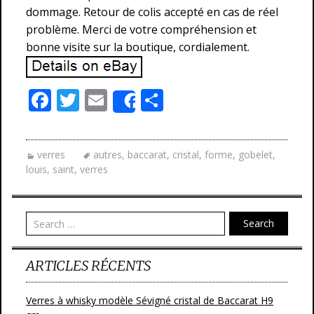
dommage. Retour de colis accepté en cas de réel
problème. Merci de votre compréhension et
bonne visite sur la boutique, cordialement.
F
T
E
P
Share
ac
w
m
ar
e
itt
ai
ta
verres
autres
,
baccarat
,
cristal
,
forme
,
gobelet
,
b
er
l
g
louis
,
saint
,
verres
o
er
o
Search
k
ARTICLES RÉCENTS
Verres à whisky modèle Sévigné cristal de Baccarat H9