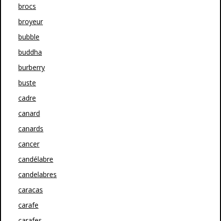
brocs
broyeur
bubble
buddha
burberry
buste
cadre
canard
canards
cancer
candélabre
candelabres
caracas
carafe
carafes