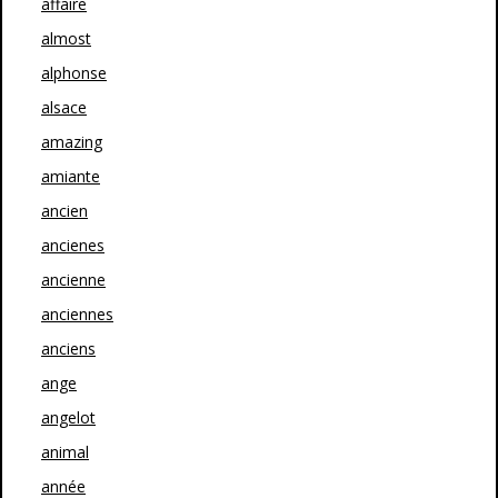
affaire
almost
alphonse
alsace
amazing
amiante
ancien
ancienes
ancienne
anciennes
anciens
ange
angelot
animal
année