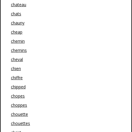
chateau
chats
chauny
cheap
chemin
chemins
cheval
chien
chiffre
chipped
chopes
choppes
chouette
chouettes