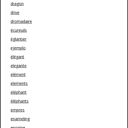
dragon
drive
dromadaire
écureuils
églantier
ejemplo
élégant
elegante
elément
elements
eléphant
éléphants
empres
enameling
enorme