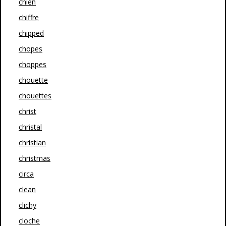
chien
chiffre
chipped
chopes
choppes
chouette
chouettes
christ
christal
christian
christmas
circa
clean
clichy
cloche