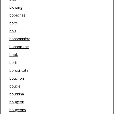
blowing
bobeches
boîte
bols
bonbonnière
bonhomme
book
boris
borosilicate
bouchon
boucle
bouddha
bougeoir
bougeoirs