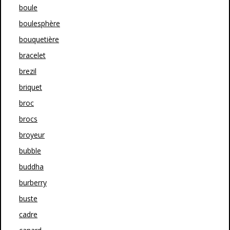
boule
boulesphère
bouquetière
bracelet
brezil
briquet
broc
brocs
broyeur
bubble
buddha
burberry
buste
cadre