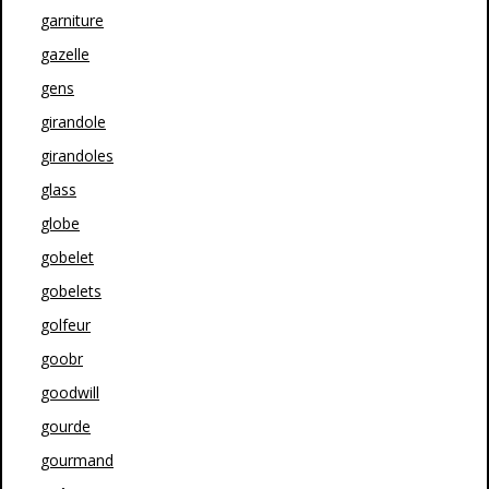
garniture
gazelle
gens
girandole
girandoles
glass
globe
gobelet
gobelets
golfeur
goobr
goodwill
gourde
gourmand