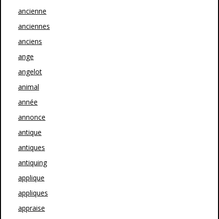
ancienne
anciennes
anciens
ange
angelot
animal
année
annonce
antique
antiques
antiquing
applique
appliques
appraise