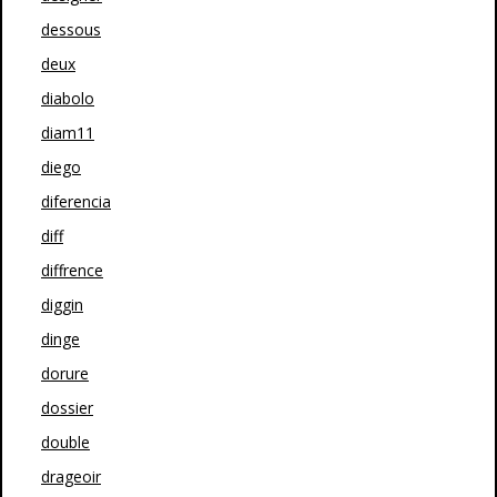
dessous
deux
diabolo
diam11
diego
diferencia
diff
diffrence
diggin
dinge
dorure
dossier
double
drageoir