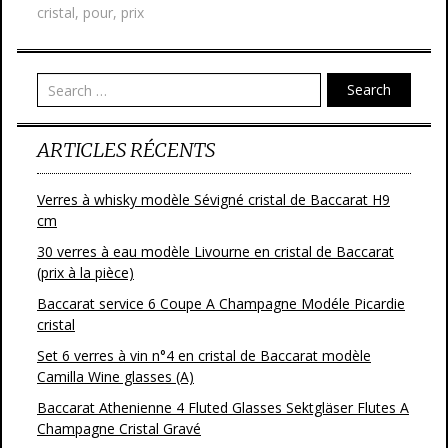
b
er
l
g
cristal
,
pour
,
prix
o
er
o
Search
k
ARTICLES RÉCENTS
Verres à whisky modèle Sévigné cristal de Baccarat H9
cm
30 verres à eau modèle Livourne en cristal de Baccarat
(prix à la pièce)
Baccarat service 6 Coupe A Champagne Modéle Picardie
cristal
Set 6 verres à vin n°4 en cristal de Baccarat modèle
Camilla Wine glasses (A)
Baccarat Athenienne 4 Fluted Glasses Sektgläser Flutes A
Champagne Cristal Gravé