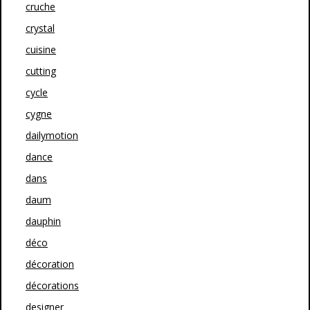
cruche
crystal
cuisine
cutting
cycle
cygne
dailymotion
dance
dans
daum
dauphin
déco
décoration
décorations
designer