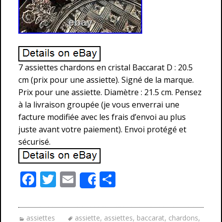
7 assiettes chardons en cristal Baccarat D : 20.5
cm (prix pour une assiette). Signé de la marque.
Prix pour une assiette. Diamètre : 21.5 cm. Pensez
à la livraison groupée (je vous enverrai une
facture modifiée avec les frais d’envoi au plus
juste avant votre paiement). Envoi protégé et
sécurisé.
F
T
E
P
Share
ac
w
m
ar
e
itt
ai
ta
assiettes
assiette
,
assiettes
,
baccarat
,
chardons
,