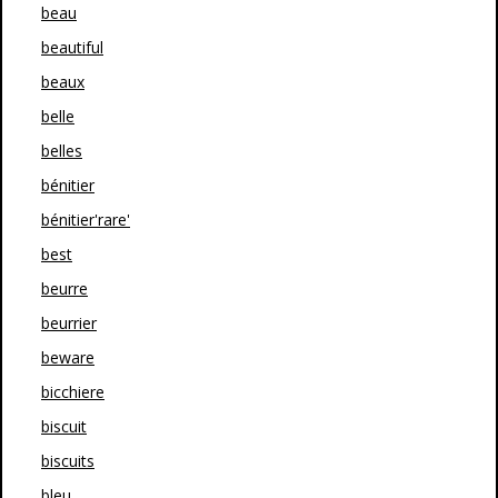
beau
beautiful
beaux
belle
belles
bénitier
bénitier'rare'
best
beurre
beurrier
beware
bicchiere
biscuit
biscuits
bleu