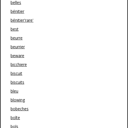
belles
bénitier
bénitier'rare'
best
beurre
beurrier
beware
bicchiere
biscuit
biscuits
bleu
blowing
bobeches
boîte
bols