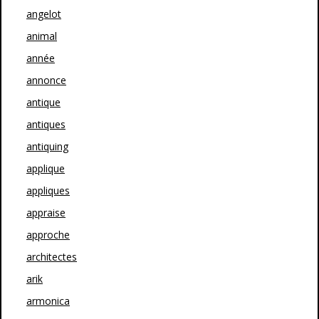
angelot
animal
année
annonce
antique
antiques
antiquing
applique
appliques
appraise
approche
architectes
arik
armonica