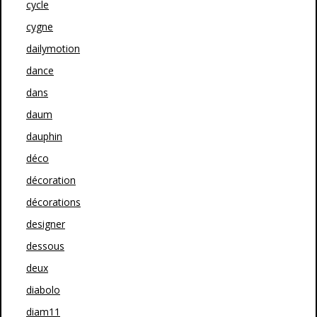
cycle
cygne
dailymotion
dance
dans
daum
dauphin
déco
décoration
décorations
designer
dessous
deux
diabolo
diam11