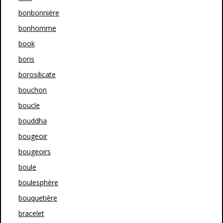
bonbonnière
bonhomme
book
boris
borosilicate
bouchon
boucle
bouddha
bougeoir
bougeoirs
boule
boulesphère
bouquetière
bracelet