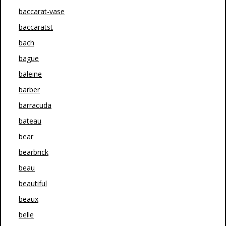
baccarat-vase
baccaratst
bach
bague
baleine
barber
barracuda
bateau
bear
bearbrick
beau
beautiful
beaux
belle