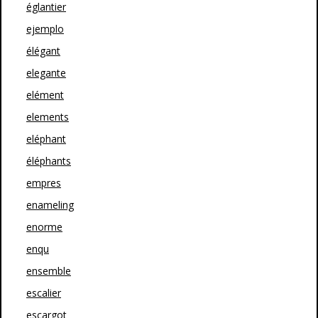
églantier
ejemplo
élégant
elegante
elément
elements
eléphant
éléphants
empres
enameling
enorme
enqu
ensemble
escalier
escargot