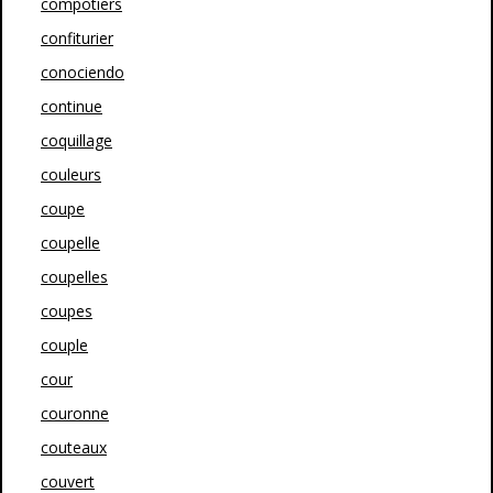
compotiers
confiturier
conociendo
continue
coquillage
couleurs
coupe
coupelle
coupelles
coupes
couple
cour
couronne
couteaux
couvert