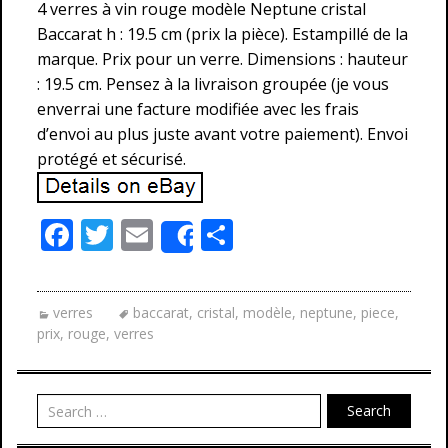
4 verres à vin rouge modèle Neptune cristal
Baccarat h : 19.5 cm (prix la pièce). Estampillé de la
marque. Prix pour un verre. Dimensions : hauteur
: 19.5 cm. Pensez à la livraison groupée (je vous
enverrai une facture modifiée avec les frais
d’envoi au plus juste avant votre paiement). Envoi
protégé et sécurisé.
F
T
E
P
Share
ac
w
m
ar
e
itt
ai
ta
verres
baccarat
,
cristal
,
modèle
,
neptune
,
piece
,
b
er
l
g
prix
,
rouge
,
verres
o
er
o
Search
k