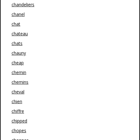
chandeliers
chanel
chat
chateau
chats
chauny
cheap
chemin
chemins
cheval
chien
chiffre
chipped
chopes