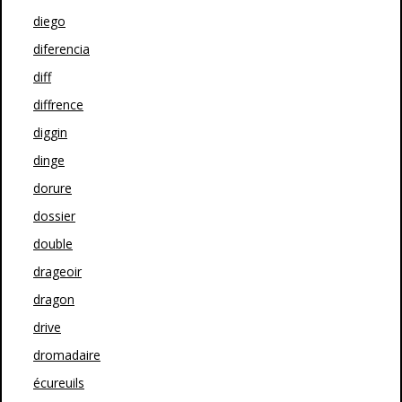
diego
diferencia
diff
diffrence
diggin
dinge
dorure
dossier
double
drageoir
dragon
drive
dromadaire
écureuils