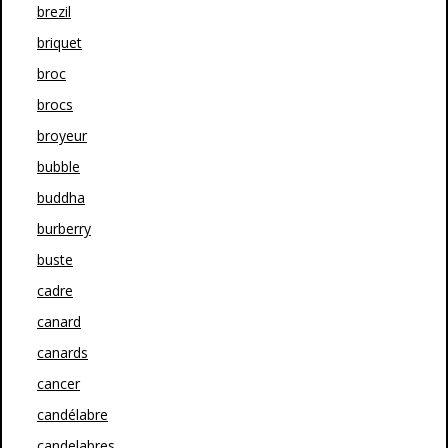
brezil
briquet
broc
brocs
broyeur
bubble
buddha
burberry
buste
cadre
canard
canards
cancer
candélabre
candelabres