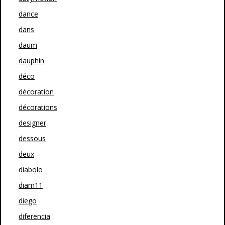
dance
dans
daum
dauphin
déco
décoration
décorations
designer
dessous
deux
diabolo
diam11
diego
diferencia