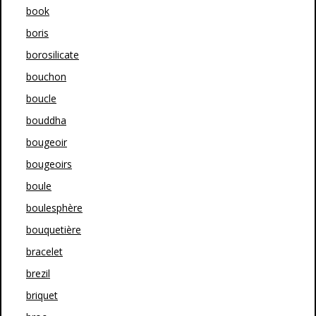
book
boris
borosilicate
bouchon
boucle
bouddha
bougeoir
bougeoirs
boule
boulesphère
bouquetière
bracelet
brezil
briquet