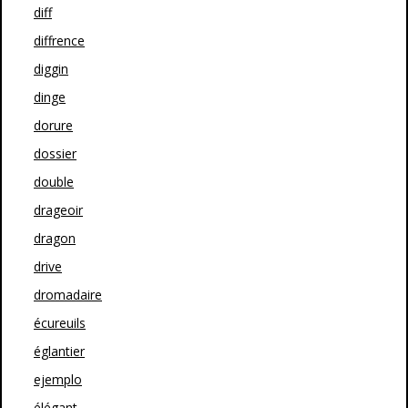
diff
diffrence
diggin
dinge
dorure
dossier
double
drageoir
dragon
drive
dromadaire
écureuils
églantier
ejemplo
élégant