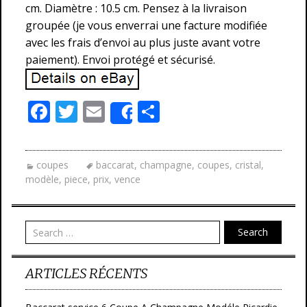
cm. Diamètre : 10.5 cm. Pensez à la livraison
groupée (je vous enverrai une facture modifiée
avec les frais d’envoi au plus juste avant votre
paiement). Envoi protégé et sécurisé.
F
T
E
P
Share
ac
w
m
ar
e
itt
ai
ta
coupes
baccarat
,
champagne
,
coupes
,
cristal
,
b
er
l
g
modèle
,
piece
,
prix
,
vence
o
er
o
Search
k
ARTICLES RÉCENTS