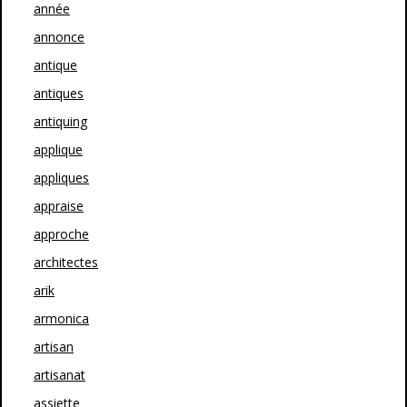
année
annonce
antique
antiques
antiquing
applique
appliques
appraise
approche
architectes
arik
armonica
artisan
artisanat
assiette