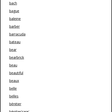
bach
bague
baleine
barber
barracuda
bateau
bear
bearbrick
beau
beautiful
beaux
belle
belles
bénitier
bénitier'rare'