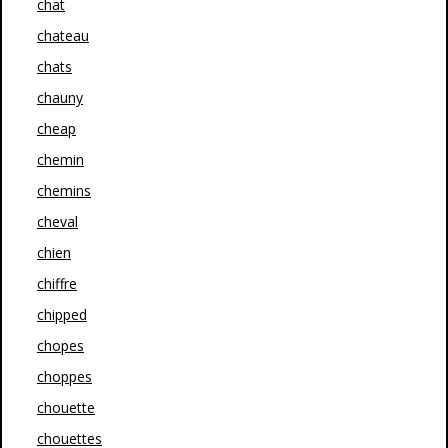
chat
chateau
chats
chauny
cheap
chemin
chemins
cheval
chien
chiffre
chipped
chopes
choppes
chouette
chouettes