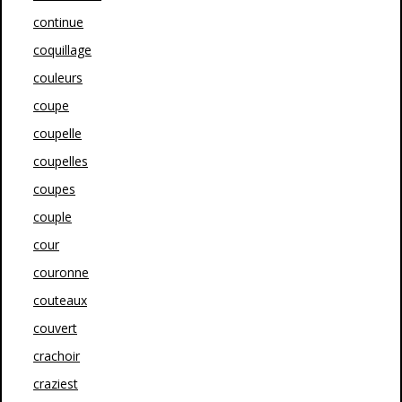
continue
coquillage
couleurs
coupe
coupelle
coupelles
coupes
couple
cour
couronne
couteaux
couvert
crachoir
craziest