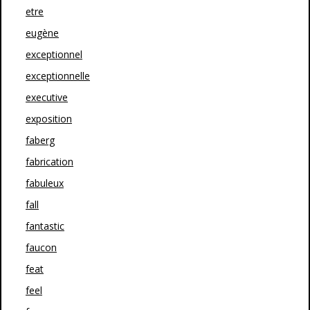
etre
eugène
exceptionnel
exceptionnelle
executive
exposition
faberg
fabrication
fabuleux
fall
fantastic
faucon
feat
feel