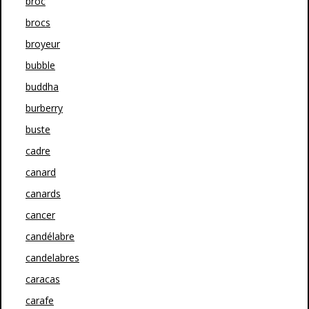
broc
brocs
broyeur
bubble
buddha
burberry
buste
cadre
canard
canards
cancer
candélabre
candelabres
caracas
carafe