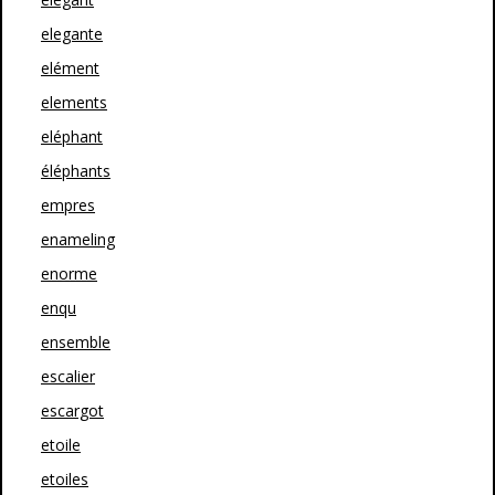
elegante
elément
elements
eléphant
éléphants
empres
enameling
enorme
enqu
ensemble
escalier
escargot
etoile
etoiles