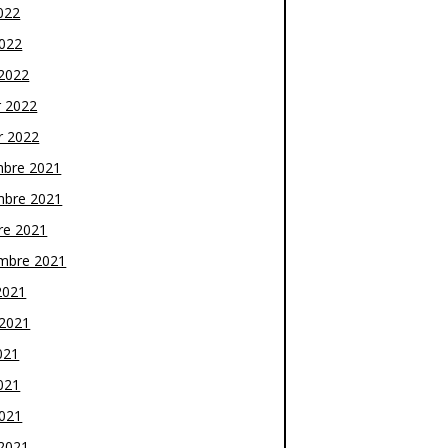
022
2022
2022
r 2022
r 2022
bre 2021
bre 2021
re 2021
mbre 2021
2021
t 2021
021
021
2021
2021