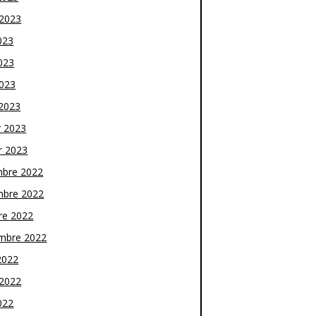
t 2023
023
023
2023
2023
r 2023
r 2023
bre 2022
bre 2022
re 2022
mbre 2022
2022
t 2022
022