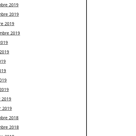
bre 2019
bre 2019
re 2019
mbre 2019
2019
t 2019
019
019
2019
2019
r 2019
r 2019
bre 2018
bre 2018