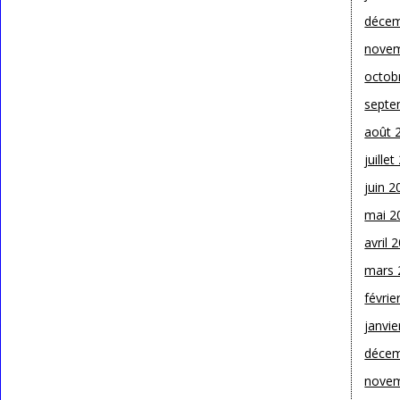
décem
novem
octob
septe
août 
juille
juin 2
mai 2
avril 
mars 
févrie
janvie
décem
novem