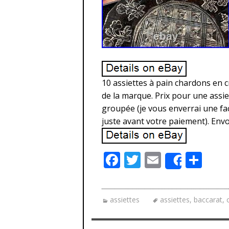
10 assiettes à pain chardons en cri
de la marque. Prix pour une assiet
groupée (je vous enverrai une fac
juste avant votre paiement). Envo
F
T
E
P
Share
ac
w
m
ar
e
itt
ai
ta
assiettes
assiettes
,
baccarat
,
b
er
l
g
o
er