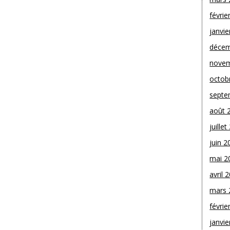
févrie
janvie
décem
novem
octob
septe
août 
juille
juin 2
mai 2
avril 
mars 
févrie
janvie