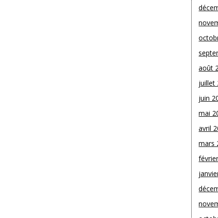
décem
novem
octob
septe
août 
juille
juin 2
mai 2
avril 
mars 
févrie
janvie
décem
novem