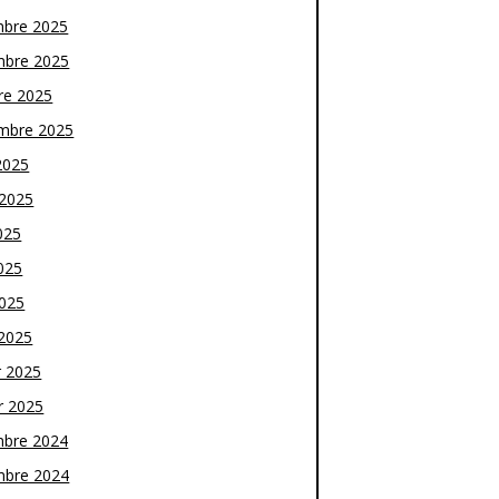
bre 2025
bre 2025
re 2025
mbre 2025
2025
t 2025
025
025
2025
2025
r 2025
r 2025
bre 2024
bre 2024