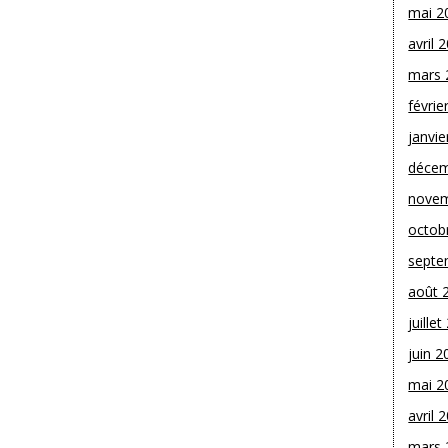
mai 2
avril 
mars 
févrie
janvie
décem
novem
octob
septe
août 
juille
juin 2
mai 2
avril 
mars 