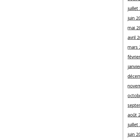
juille
juin 2
mai 2
avril 
mars 
févrie
janvie
décem
novem
octob
septe
août 
juille
juin 2