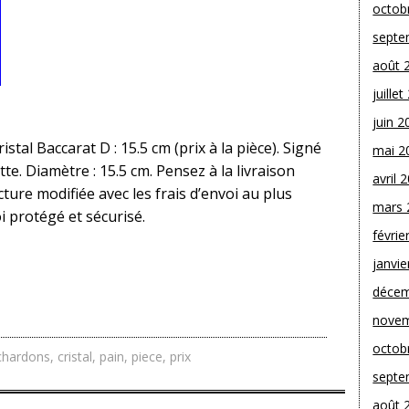
octob
septe
août 
juille
juin 2
stal Baccarat D : 15.5 cm (prix à la pièce). Signé
mai 2
te. Diamètre : 15.5 cm. Pensez à la livraison
avril 
ture modifiée avec les frais d’envoi au plus
mars 
i protégé et sécurisé.
févrie
janvie
décem
novem
octob
chardons
,
cristal
,
pain
,
piece
,
prix
septe
août 