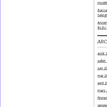
modèl
Bacca
Sektg
Ancie
BLEU
ARC
août 
juille
juin 2
mai 2
avril 
mars 
févrie
janvie