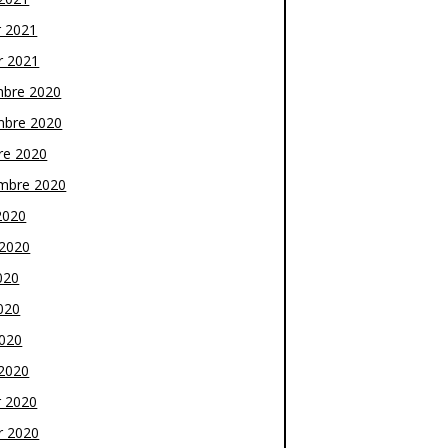
r 2021
r 2021
bre 2020
bre 2020
re 2020
mbre 2020
2020
t 2020
020
020
2020
2020
r 2020
r 2020