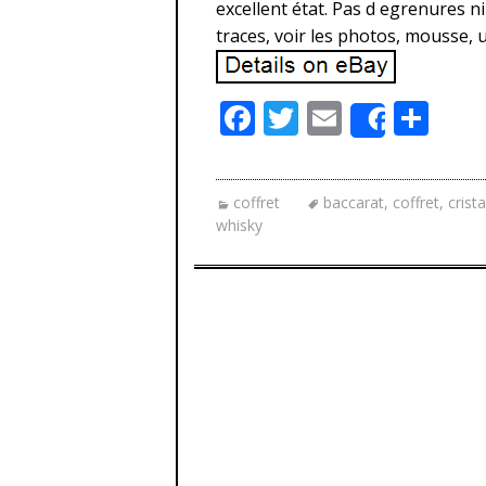
excellent état. Pas d egrenures n
traces, voir les photos, mousse, 
F
T
E
P
Share
ac
w
m
ar
e
itt
ai
ta
coffret
baccarat
,
coffret
,
crista
b
er
l
g
whisky
o
er
o
k