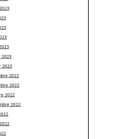
t 2023
023
023
2023
2023
r 2023
r 2023
bre 2022
bre 2022
re 2022
mbre 2022
2022
t 2022
022