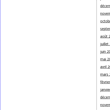
décem
novem
octob
septe
août 
juille
juin 2
mai 2
avril 
mars 
févrie
janvie
décem
novem