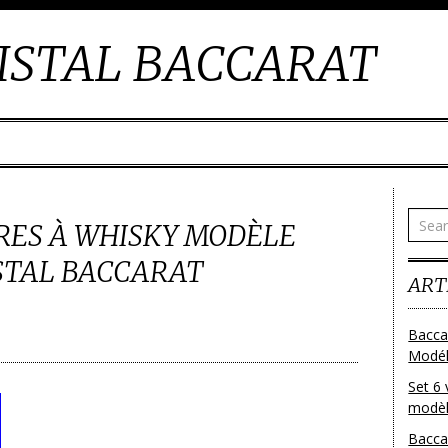
ISTAL BACCARAT
RRES À WHISKY MODÈLE
STAL BACCARAT
ART
Bacca
Modéle
Set 6 
modèl
Bacca