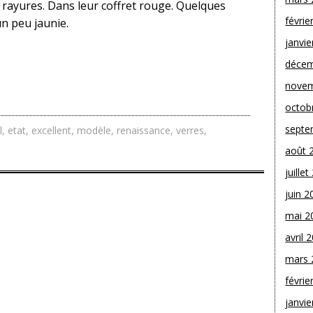
i rayures. Dans leur coffret rouge. Quelques
févrie
un peu jaunie.
janvie
décem
novem
octob
septe
l
,
etat
,
excellent
,
modèle
,
renaissance
,
verres
,
août 
juille
juin 2
mai 2
avril 
mars 
févrie
janvie