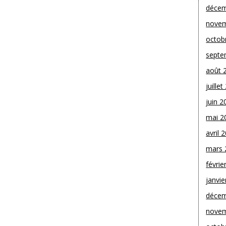
décem
novem
octob
septe
août 
juille
juin 2
mai 2
avril 
mars 
févrie
janvie
décem
novem