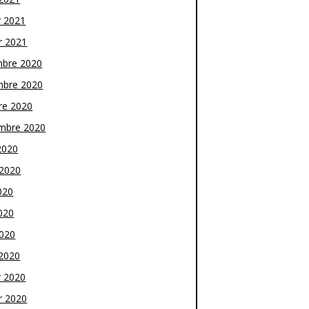
r 2021
r 2021
bre 2020
bre 2020
re 2020
mbre 2020
2020
t 2020
020
020
2020
2020
r 2020
r 2020