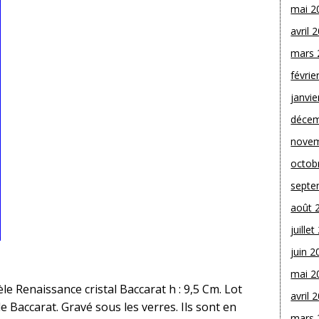
mai 2
avril 
mars 
févrie
janvie
décem
novem
octob
septe
août 
juille
juin 2
mai 2
le Renaissance cristal Baccarat h : 9,5 Cm. Lot
avril 
de Baccarat. Gravé sous les verres. Ils sont en
mars 