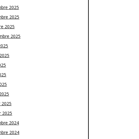
bre 2025
bre 2025
re 2025
mbre 2025
2025
t 2025
025
025
2025
2025
r 2025
r 2025
bre 2024
bre 2024