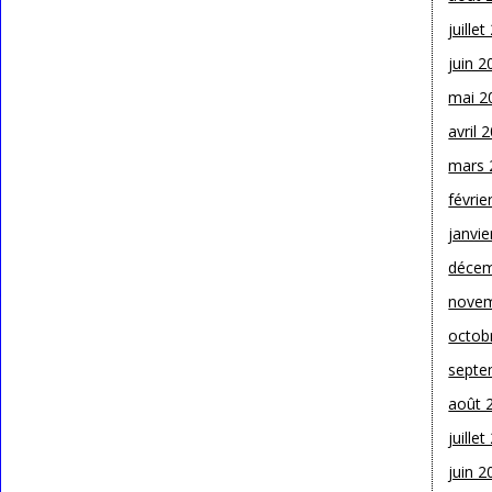
juille
juin 2
mai 2
avril 
mars 
févrie
janvie
décem
novem
octob
septe
août 
juille
juin 2