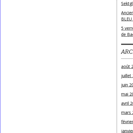
Sektg
Ancie
BLEU
5 ver
de Bac
ARC
août 
juille
juin 2
mai 2
avril 
mars 
févrie
janvie