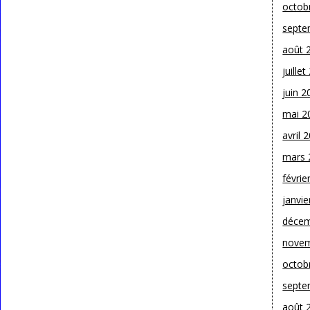
octob
septe
août 
juille
juin 2
mai 2
avril 
mars 
févrie
janvie
décem
novem
octob
septe
août 