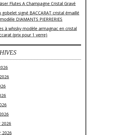
läser Flutes A Champagne Cristal Gravé
n gobelet signé BACCARAT cristal émaillé
 modèle DIAMANTS PIERRERIES
res à whisky modèle armagnac en cristal
carat (prix pour 1 verre)
HIVES
2026
t 2026
026
026
2026
2026
r 2026
r 2026