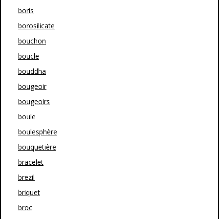
boris
borosilicate
bouchon
boucle
bouddha
bougeoir
bougeoirs
boule
boulesphère
bouquetière
bracelet
brezil
briquet
broc