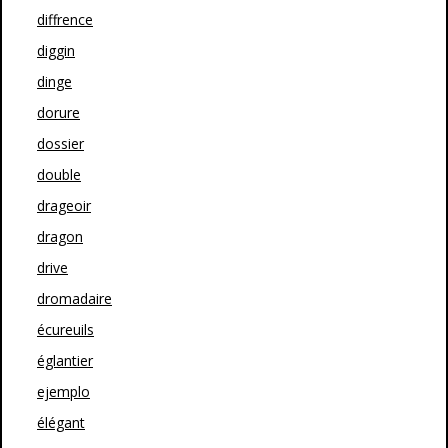
diffrence
diggin
dinge
dorure
dossier
double
drageoir
dragon
drive
dromadaire
écureuils
églantier
ejemplo
élégant