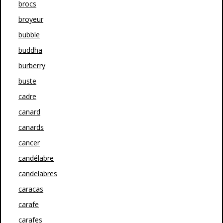
brocs
broyeur
bubble
buddha
burberry
buste
cadre
canard
canards
cancer
candélabre
candelabres
caracas
carafe
carafes