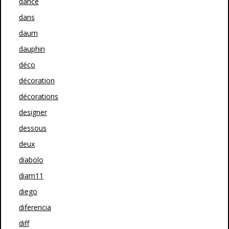
dance
dans
daum
dauphin
déco
décoration
décorations
designer
dessous
deux
diabolo
diam11
diego
diferencia
diff