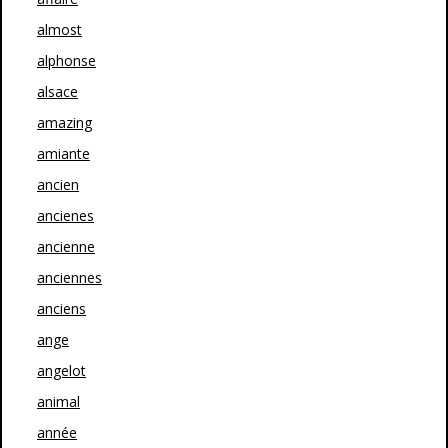
almost
alphonse
alsace
amazing
amiante
ancien
ancienes
ancienne
anciennes
anciens
ange
angelot
animal
année