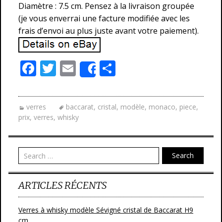
Diamètre : 7.5 cm. Pensez à la livraison groupée
(je vous enverrai une facture modifiée avec les
frais d’envoi au plus juste avant votre paiement).
F
T
E
P
Share
ac
w
m
ar
e
itt
ai
ta
verres
baccarat
,
cristal
,
modèle
,
monaco
,
piece
,
b
er
l
g
prix
,
verres
,
whisky
o
er
o
Search
k
ARTICLES RÉCENTS
Verres à whisky modèle Sévigné cristal de Baccarat H9
cm