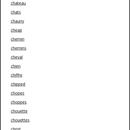
chateau
chats
chauny
cheap
chemin
chemins
cheval
chien
chiffre
chipped
chopes
choppes
chouette
chouettes
christ