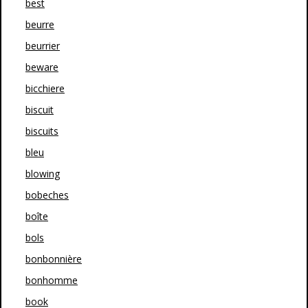
best
beurre
beurrier
beware
bicchiere
biscuit
biscuits
bleu
blowing
bobeches
boîte
bols
bonbonnière
bonhomme
book