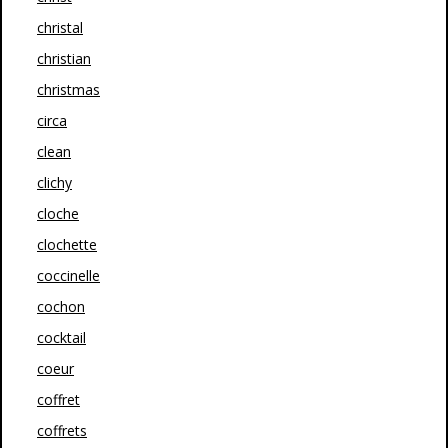
christal
christian
christmas
circa
clean
clichy
cloche
clochette
coccinelle
cochon
cocktail
coeur
coffret
coffrets