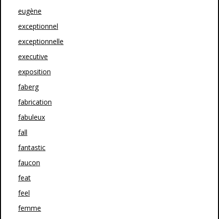
eugène
exceptionnel
exceptionnelle
executive
exposition
faberg
fabrication
fabuleux
fall
fantastic
faucon
feat
feel
femme