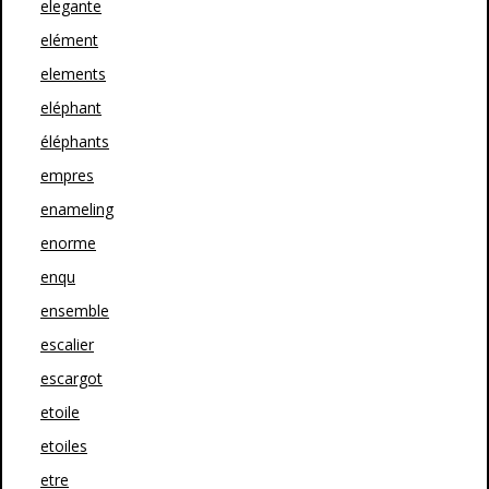
elegante
elément
elements
eléphant
éléphants
empres
enameling
enorme
enqu
ensemble
escalier
escargot
etoile
etoiles
etre