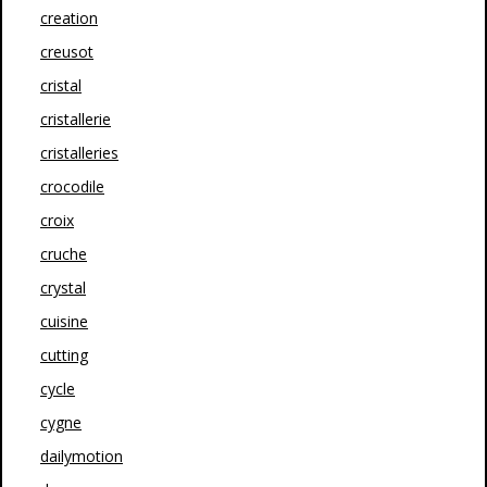
creation
creusot
cristal
cristallerie
cristalleries
crocodile
croix
cruche
crystal
cuisine
cutting
cycle
cygne
dailymotion