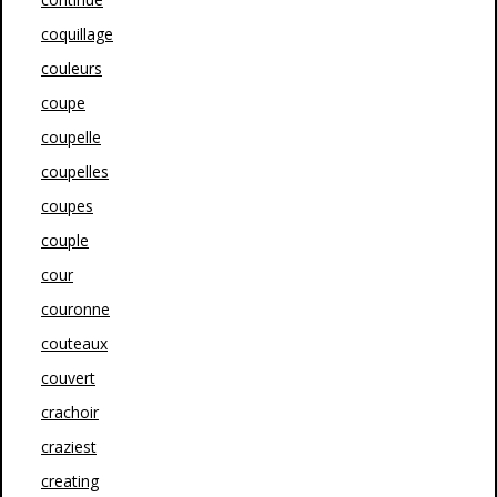
coquillage
couleurs
coupe
coupelle
coupelles
coupes
couple
cour
couronne
couteaux
couvert
crachoir
craziest
creating