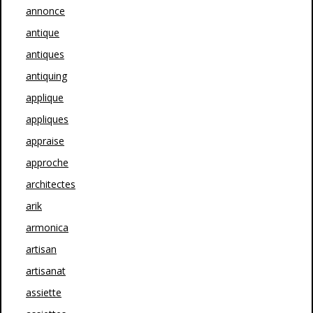
annonce
antique
antiques
antiquing
applique
appliques
appraise
approche
architectes
arik
armonica
artisan
artisanat
assiette