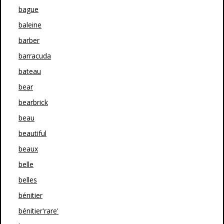
bague
baleine
barber
barracuda
bateau
bear
bearbrick
beau
beautiful
beaux
belle
belles
bénitier
bénitier'rare'