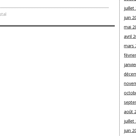
juille
stal
juin 2
mai 2
avril 
mars 
févrie
janvie
décem
novem
octob
septe
août 
juille
juin 2