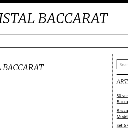
ISTAL BACCARAT
L BACCARAT
ART
30 ver
Baccar
Bacca
Modéle
Set 6 