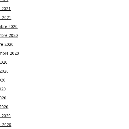
r 2021
r 2021
bre 2020
bre 2020
re 2020
mbre 2020
2020
t 2020
020
020
2020
2020
r 2020
r 2020