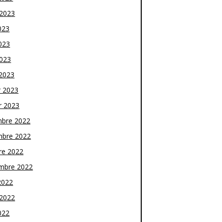
t 2023
023
023
2023
2023
r 2023
r 2023
bre 2022
bre 2022
re 2022
mbre 2022
2022
t 2022
022