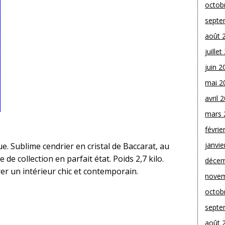
octob
septe
août 
juille
juin 2
mai 2
avril 
mars 
févrie
janvie
. Sublime cendrier en cristal de Baccarat, au
de collection en parfait état. Poids 2,7 kilo.
décem
rer un intérieur chic et contemporain.
novem
octob
septe
août 