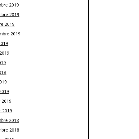
bre 2019
bre 2019
re 2019
mbre 2019
2019
t 2019
019
019
2019
2019
r 2019
r 2019
bre 2018
bre 2018