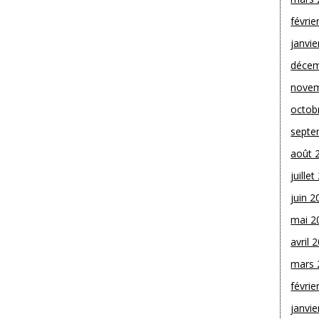
févrie
janvie
décem
novem
octob
septe
août 
juille
juin 2
mai 2
avril 
mars 
févrie
janvie