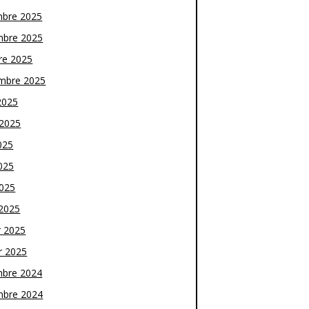
bre 2025
bre 2025
re 2025
mbre 2025
2025
t 2025
025
025
2025
2025
r 2025
r 2025
bre 2024
bre 2024