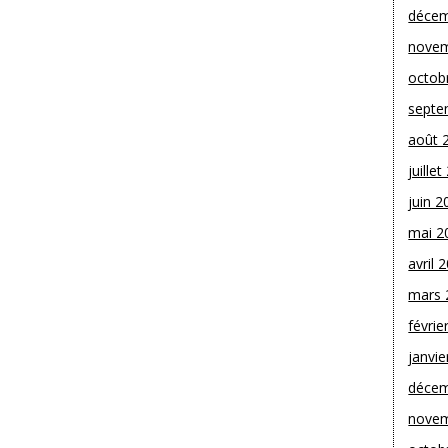
décem
novem
octob
septe
août 
juille
juin 2
mai 2
avril 
mars 
févrie
janvie
décem
novem