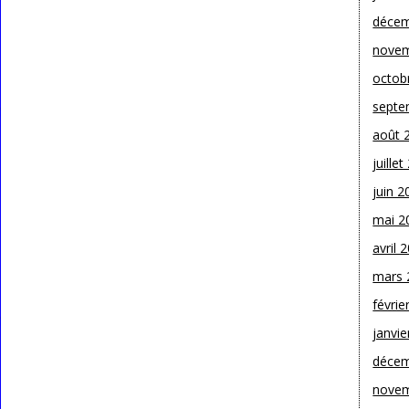
décem
novem
octob
septe
août 
juille
juin 2
mai 2
avril 
mars 
févrie
janvie
décem
novem