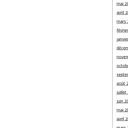
mai 2
avril 
mars 
févrie
janvie
décem
novem
octob
septe
août 
juille
juin 2
mai 2
avril 
mars 