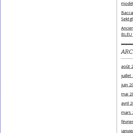
modèl
Bacca
Sektg
Ancie
BLEU
ARC
août 
juille
juin 2
mai 2
avril 
mars 
févrie
janvie