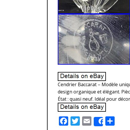
Cendrier Baccarat – Modèle unique
design organique et élégant. Pièce 
État : quasi neuf. Idéal pour déco
F
T
E
P
Share