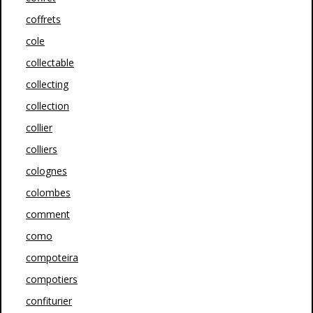
coffrets
cole
collectable
collecting
collection
collier
colliers
colognes
colombes
comment
como
compoteira
compotiers
confiturier