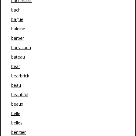
baccaratst
bach
bague
baleine
barber
barracuda
bateau
bear
bearbrick
beau
beautiful
beaux
belle
belles
bénitier