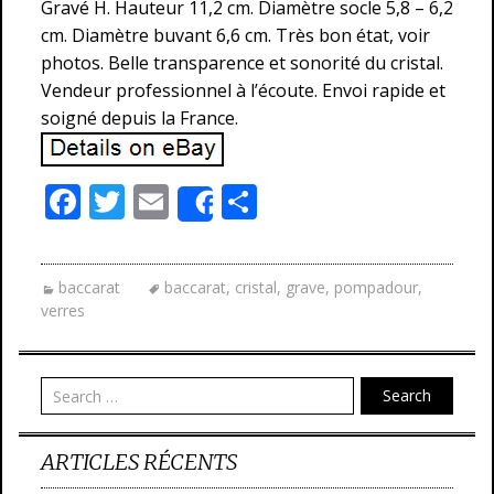
Gravé H. Hauteur 11,2 cm. Diamètre socle 5,8 – 6,2
cm. Diamètre buvant 6,6 cm. Très bon état, voir
photos. Belle transparence et sonorité du cristal.
Vendeur professionnel à l’écoute. Envoi rapide et
soigné depuis la France.
F
T
E
P
Share
ac
w
m
ar
e
itt
ai
ta
baccarat
baccarat
,
cristal
,
grave
,
pompadour
,
b
er
l
g
verres
o
er
o
Search
k
ARTICLES RÉCENTS