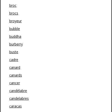
broc
brocs
broyeur
bubble
buddha
burberry
buste
cadre
canard
canards
cancer
candélabre
candelabres
caracas