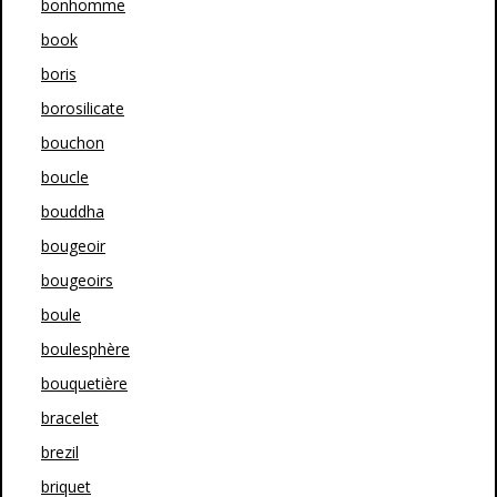
bonhomme
book
boris
borosilicate
bouchon
boucle
bouddha
bougeoir
bougeoirs
boule
boulesphère
bouquetière
bracelet
brezil
briquet