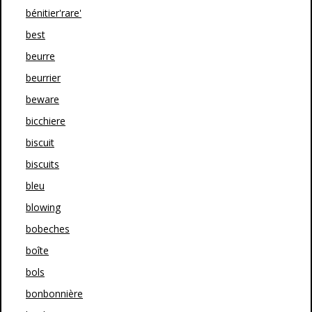
bénitier'rare'
best
beurre
beurrier
beware
bicchiere
biscuit
biscuits
bleu
blowing
bobeches
boîte
bols
bonbonnière