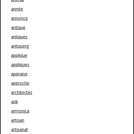
année
annonce
antique
antiques
antiquing
applique
appliques
appraise
approche
architectes
arik
armonica
artisan
artisanat