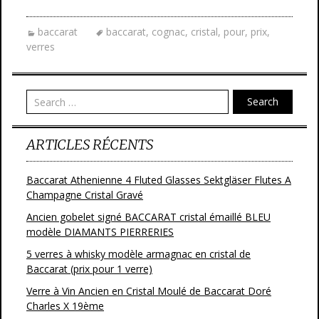
e
itt
ai
ta
baccarat
baccarat
,
cognac
,
cristal
,
pour
,
prix
,
b
er
l
g
verres
o
er
o
Search
k
ARTICLES RÉCENTS
Baccarat Athenienne 4 Fluted Glasses Sektgläser Flutes A
Champagne Cristal Gravé
Ancien gobelet signé BACCARAT cristal émaillé BLEU
modèle DIAMANTS PIERRERIES
5 verres à whisky modèle armagnac en cristal de
Baccarat (prix pour 1 verre)
Verre à Vin Ancien en Cristal Moulé de Baccarat Doré
Charles X 19ème