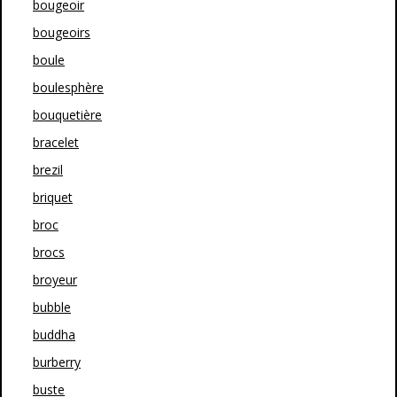
bougeoir
bougeoirs
boule
boulesphère
bouquetière
bracelet
brezil
briquet
broc
brocs
broyeur
bubble
buddha
burberry
buste