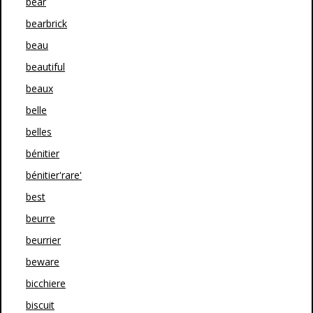
bear
bearbrick
beau
beautiful
beaux
belle
belles
bénitier
bénitier'rare'
best
beurre
beurrier
beware
bicchiere
biscuit