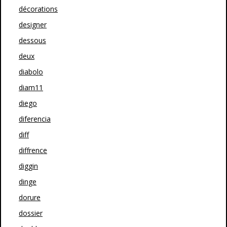
décorations
designer
dessous
deux
diabolo
diam11
diego
diferencia
diff
diffrence
diggin
dinge
dorure
dossier