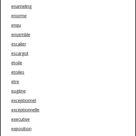
enameling
enorme
enqu
ensemble
escalier
escargot
etoile
etoiles
etre
eugène
exceptionnel
exceptionnelle
executive
exposition