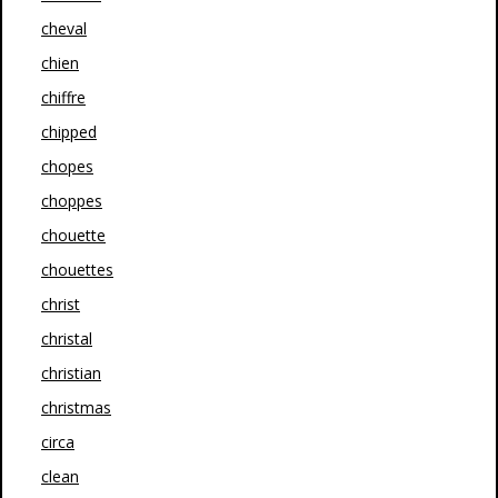
cheval
chien
chiffre
chipped
chopes
choppes
chouette
chouettes
christ
christal
christian
christmas
circa
clean