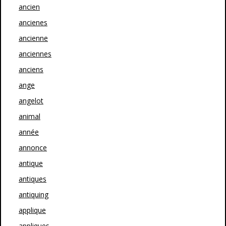
ancien
ancienes
ancienne
anciennes
anciens
ange
angelot
animal
année
annonce
antique
antiques
antiquing
applique
appliques