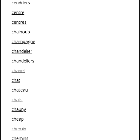
cendriers
centre
centres
chalhoub
champagne
chandelier
chandeliers
chanel
chat
chateau
chats
chauny
cheap
chemin
chemins