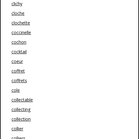
clichy
cloche
clochette
coccinelle
cochon
cocktail
coeur
coffret
coffrets
cole
collectable
collecting
collection
collier
colliers