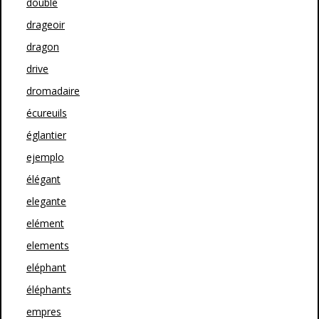
double
drageoir
dragon
drive
dromadaire
écureuils
églantier
ejemplo
élégant
elegante
elément
elements
eléphant
éléphants
empres