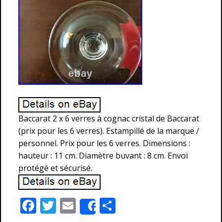
Baccarat 2 x 6 verres à cognac cristal de Baccarat
(prix pour les 6 verres). Estampillé de la marque /
personnel. Prix pour les 6 verres. Dimensions :
hauteur : 11 cm. Diamètre buvant : 8 cm. Envoi
protégé et sécurisé.
F
T
E
P
Share
ac
w
m
ar