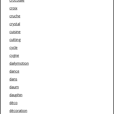
crocodile
croix
cruche
crystal
cuisine
cutting
cycle
cygne
dailymotion
dance
dans
daum
dauphin
déco
décoration