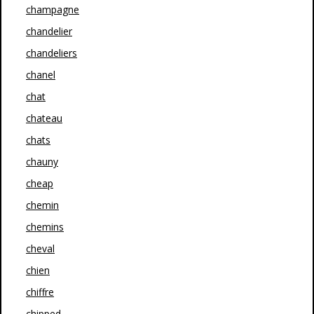
champagne
chandelier
chandeliers
chanel
chat
chateau
chats
chauny
cheap
chemin
chemins
cheval
chien
chiffre
chipped