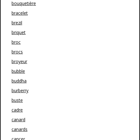
bouquetière
bracelet
brezil
briquet
broc
brocs
broyeur
bubble
buddha
burberry
buste
cadre
canard
canards
cancer