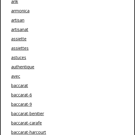
arik
armonica
artisan
artisanat
assiette
assiettes
astuces
authentique
avec
baccarat
baccarat-6
baccarat-9
baccarat-benitier
baccarat-carafe
baccarat-harcourt