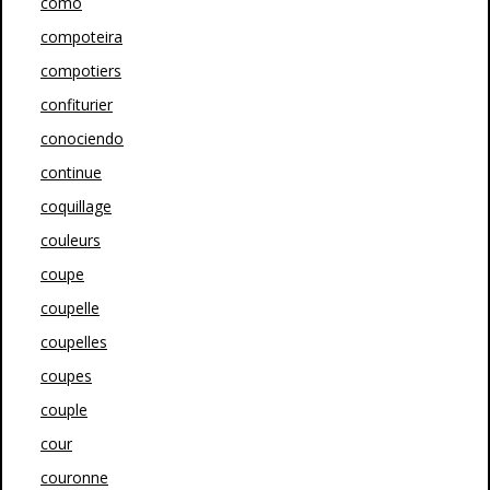
como
compoteira
compotiers
confiturier
conociendo
continue
coquillage
couleurs
coupe
coupelle
coupelles
coupes
couple
cour
couronne