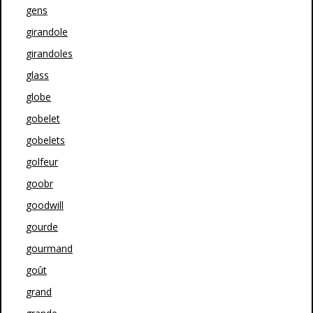
gens
girandole
girandoles
glass
globe
gobelet
gobelets
golfeur
goobr
goodwill
gourde
gourmand
goût
grand