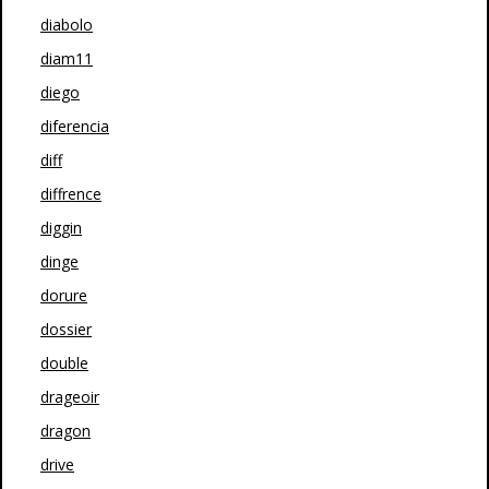
diabolo
diam11
diego
diferencia
diff
diffrence
diggin
dinge
dorure
dossier
double
drageoir
dragon
drive