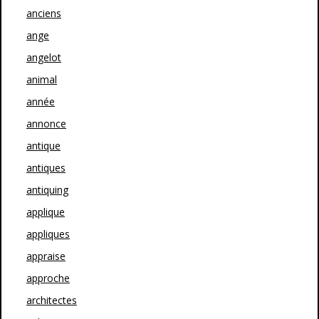
anciens
ange
angelot
animal
année
annonce
antique
antiques
antiquing
applique
appliques
appraise
approche
architectes