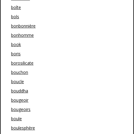
boîte
bols
bonbonnière
bonhomme
book
boris
borosilicate
bouchon
boucle
bouddha
bougeoir
bougeoirs
boule
boulesphère