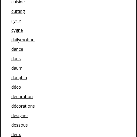
cuisine
cutting
cycle
cygne
dailymotion
dance
dans
daum
dauphin
déco
décoration
décorations
designer
dessous
deux