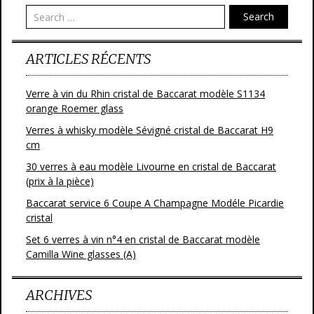
o
Search
k
ARTICLES RÉCENTS
Verre à vin du Rhin cristal de Baccarat modèle S1134
orange Roemer glass
Verres à whisky modèle Sévigné cristal de Baccarat H9
cm
30 verres à eau modèle Livourne en cristal de Baccarat
(prix à la pièce)
Baccarat service 6 Coupe A Champagne Modéle Picardie
cristal
Set 6 verres à vin n°4 en cristal de Baccarat modèle
Camilla Wine glasses (A)
ARCHIVES