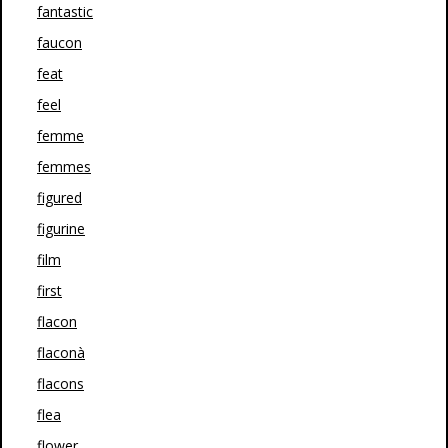
fantastic
faucon
feat
feel
femme
femmes
figured
figurine
film
first
flacon
flaconà
flacons
flea
flower