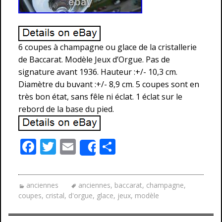
6 coupes à champagne ou glace de la cristallerie
de Baccarat. Modèle Jeux d’Orgue. Pas de
signature avant 1936. Hauteur :+/- 10,3 cm.
Diamètre du buvant :+/- 8,9 cm. 5 coupes sont en
très bon état, sans fêle ni éclat. 1 éclat sur le
rebord de la base du pied.
F
T
E
P
Share
ac
w
m
ar
e
itt
ai
ta
anciennes
anciennes
,
baccarat
,
champagne
,
b
er
l
g
coupes
,
cristal
,
d'orgue
,
glace
,
jeux
,
modèle
o
er