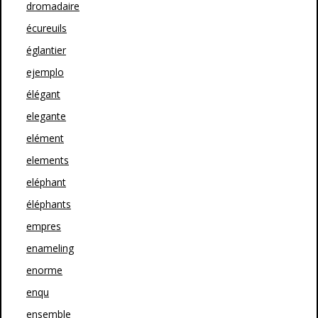
dromadaire
écureuils
églantier
ejemplo
élégant
elegante
elément
elements
eléphant
éléphants
empres
enameling
enorme
enqu
ensemble