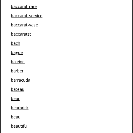
baccarat-rare
baccarat-service
baccarat-vase
baccaratst
bach
bague
baleine
barber
barracuda
bateau
bear
bearbrick
beau
beautiful