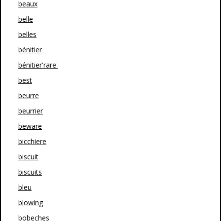
beaux
belle
belles
bénitier
bénitier'rare'
best
beurre
beurrier
beware
bicchiere
biscuit
biscuits
bleu
blowing
bobeches