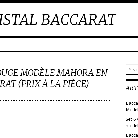
ISTAL BACCARAT
 ROUGE MODÈLE MAHORA EN
AT (PRIX À LA PIÈCE)
ART
Bacca
Modéle
Set 6 
modèl
Bacca