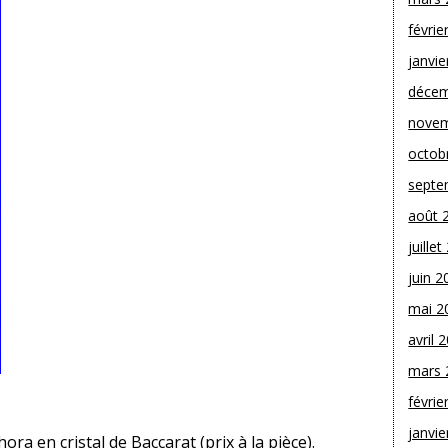
févrie
janvie
décem
novem
octob
septe
août 
juille
juin 2
mai 2
avril 
mars 
févrie
janvie
ra en cristal de Baccarat (prix à la pièce).