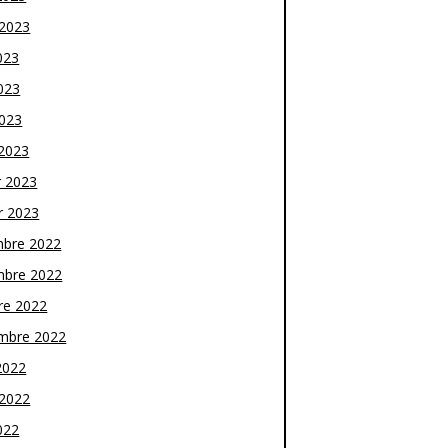
t 2023
023
023
2023
2023
r 2023
r 2023
bre 2022
bre 2022
re 2022
mbre 2022
2022
t 2022
022