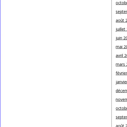
octob
septe
août 
juille
juin 2
mai 2
avril 
mars 
févrie
janvie
décem
novem
octob
septe
août 