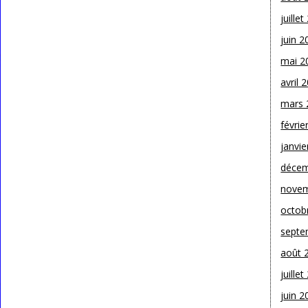
juille
juin 2
mai 2
avril 
mars 
févrie
janvie
décem
novem
octob
septe
août 
juille
juin 2