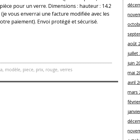
décem
 pièce pour un verre. Dimensions : hauteur : 14.2
 (je vous enverrai une facture modifiée avec les
novem
votre paiement). Envoi protégé et sécurisé.
octob
septe
août 
juille
juin 2
a
,
modèle
,
piece
,
prix
,
rouge
,
verres
mai 2
avril 
mars 
févrie
janvie
décem
novem