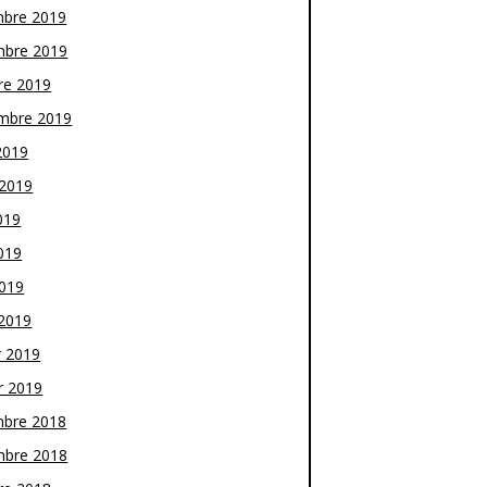
bre 2019
bre 2019
re 2019
mbre 2019
2019
t 2019
019
019
2019
2019
r 2019
r 2019
bre 2018
bre 2018