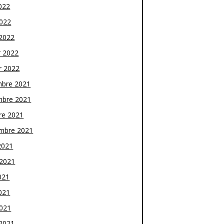
022
2022
2022
r 2022
r 2022
bre 2021
bre 2021
re 2021
mbre 2021
2021
t 2021
021
021
2021
2021