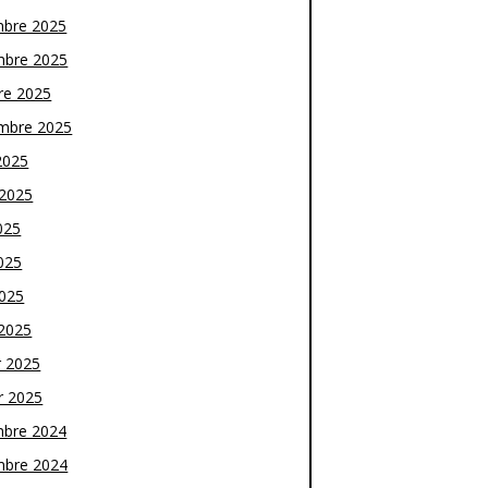
bre 2025
bre 2025
re 2025
mbre 2025
2025
t 2025
025
025
2025
2025
r 2025
r 2025
bre 2024
bre 2024