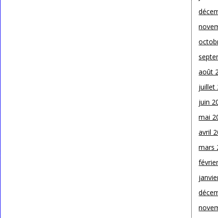
décem
novem
octob
septe
août 
juille
juin 2
mai 2
avril 
mars 
févrie
janvie
décem
novem