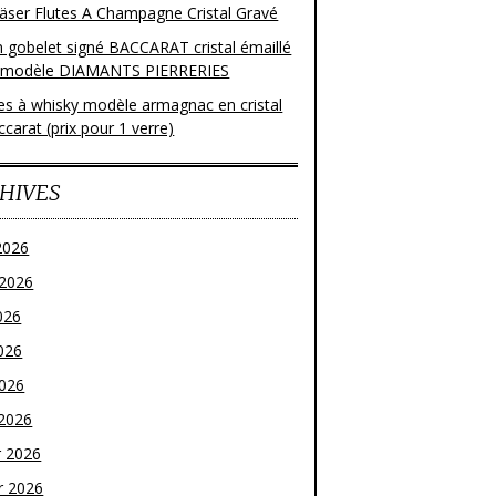
läser Flutes A Champagne Cristal Gravé
n gobelet signé BACCARAT cristal émaillé
 modèle DIAMANTS PIERRERIES
res à whisky modèle armagnac en cristal
carat (prix pour 1 verre)
HIVES
2026
t 2026
026
026
2026
2026
r 2026
r 2026