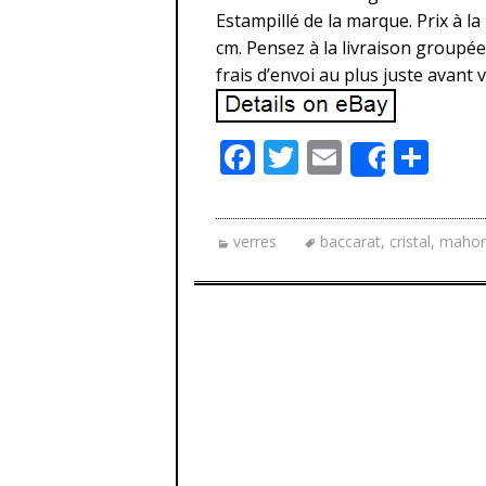
Estampillé de la marque. Prix à la
cm. Pensez à la livraison groupée
frais d’envoi au plus juste avant 
F
T
E
P
Share
ac
w
m
ar
e
itt
ai
ta
verres
baccarat
,
cristal
,
mahor
b
er
l
g
o
er
o
k