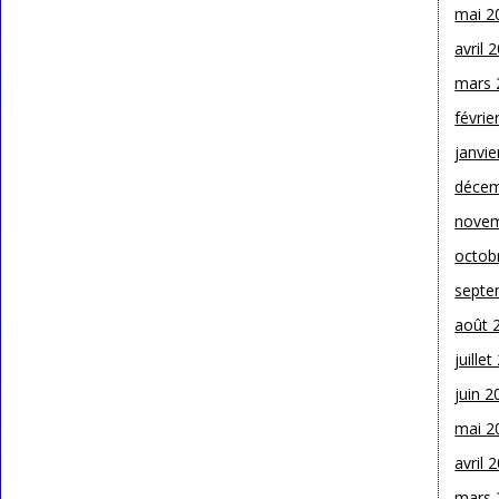
mai 2
avril 
mars 
févrie
janvie
décem
novem
octob
septe
août 
juille
juin 2
mai 2
avril 
mars 