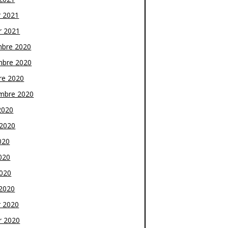
r 2021
r 2021
bre 2020
bre 2020
re 2020
mbre 2020
2020
t 2020
020
020
2020
2020
r 2020
r 2020