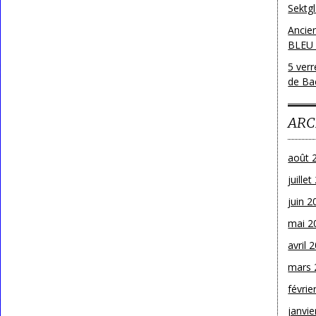
Sektg
Ancie
BLEU
5 ver
de Bac
ARC
août 
juille
juin 2
mai 2
avril 
mars 
févrie
janvie