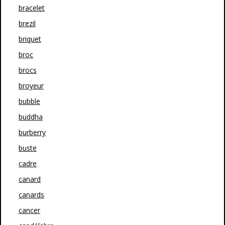
bracelet
brezil
briquet
broc
brocs
broyeur
bubble
buddha
burberry
buste
cadre
canard
canards
cancer