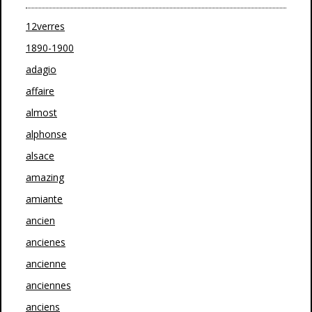
12verres
1890-1900
adagio
affaire
almost
alphonse
alsace
amazing
amiante
ancien
ancienes
ancienne
anciennes
anciens