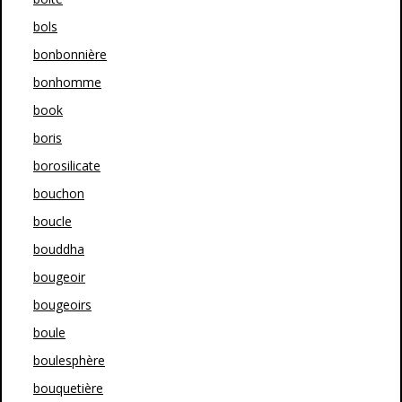
bols
bonbonnière
bonhomme
book
boris
borosilicate
bouchon
boucle
bouddha
bougeoir
bougeoirs
boule
boulesphère
bouquetière