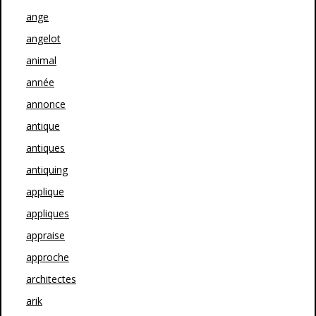
ange
angelot
animal
année
annonce
antique
antiques
antiquing
applique
appliques
appraise
approche
architectes
arik