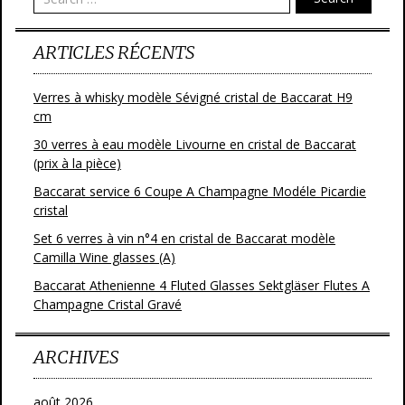
o
k
ARTICLES RÉCENTS
Verres à whisky modèle Sévigné cristal de Baccarat H9
cm
30 verres à eau modèle Livourne en cristal de Baccarat
(prix à la pièce)
Baccarat service 6 Coupe A Champagne Modéle Picardie
cristal
Set 6 verres à vin n°4 en cristal de Baccarat modèle
Camilla Wine glasses (A)
Baccarat Athenienne 4 Fluted Glasses Sektgläser Flutes A
Champagne Cristal Gravé
ARCHIVES
août 2026