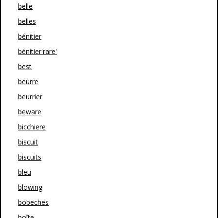
belle
belles
bénitier
bénitier'rare'
best
beurre
beurrier
beware
bicchiere
biscuit
biscuits
bleu
blowing
bobeches
boîte