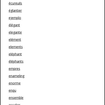
écureuils
églantier
ejemplo
élégant
elegante
elément
elements
eléphant
éléphants
empres
enameling
enorme
enqu
ensemble
escalier