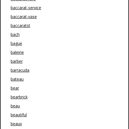
baccarat-service
baccarat-vase
baccaratst
bach
bague
baleine
barber
barracuda
bateau
bear
bearbrick
beau
beautiful
beaux