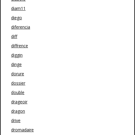
diam11
diego
diferencia
diff
diffrence
diggin
dinge
dorure
dossier
double
drageoir
dragon
drive
dromadaire