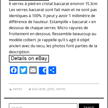
6 verres à pied en cristal baccarat environ 15.3cm
Les verres baccarat sont fait main et ne sont pas
identiques à 100%. Il peut y avoir 1 millimètre de
différence de hauteur. Estampille « baccarat « en
dessous de chaque verres. Micro rayures de
frottement en dessous. Ressemble beaucoup au
modèle colbert. Je rappelle qu’il s agit d objet
ancien avec du vecu, les photos font parties de la
description.
F
T
E
P
Share
ac
w
m
ar
e
itt
ai
ta
verres
baccarat
,
pied
,
verres
b
er
l
g
o
er
Search