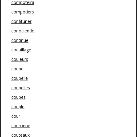
compoteira
compotiers
confiturier
conociendo
continue
coquillage
couleurs
coupe
coupelle
coupelles
coupes
couple
cour
couronne
couteaux