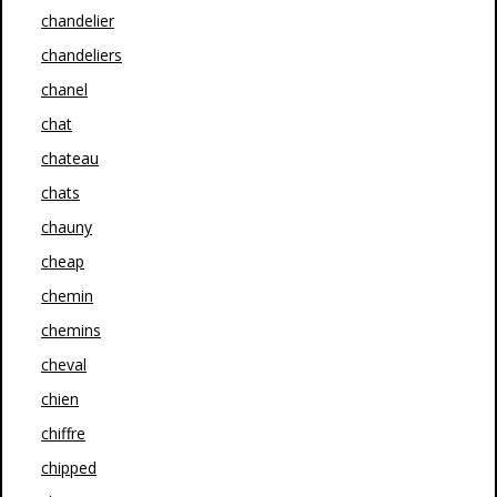
chandelier
chandeliers
chanel
chat
chateau
chats
chauny
cheap
chemin
chemins
cheval
chien
chiffre
chipped