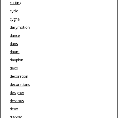
cutting
cycle
cygne
dailymotion
dance
dans
daum
dauphin
déco
décoration
décorations
designer
dessous
deux
diabolo