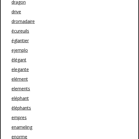
dragon
drive
dromadaire
écureuils
églantier
ejemplo
élégant
elegante
elément
elements
eléphant
éléphants
empres
enameling
enorme