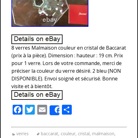
8 verres Malmaison couleur en cristal de Baccarat
(prix à la pièce). Dimension : hauteur : 19 cm. Prix
pour 1 verre. Lors de votre commande, merci de
préciser la couleur du verre désiré. 2 bleu (NON
DISPONIBLE). Envoi soigné et sécurisé. Bonne
visite et à bientôt.
F
T
E
P
Share
ac
w
m
ar
e
itt
ai
ta
verres
baccarat
,
couleur
,
cristal
,
malmaison
,