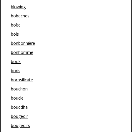
blowing
bobeches
boîte
bols
bonbonnière
bonhomme
book
boris
borosilicate
bouchon
boucle
bouddha
bougeoir
bougeoirs