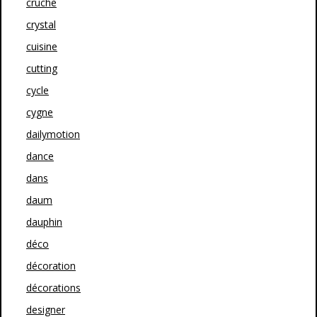
cruche
crystal
cuisine
cutting
cycle
cygne
dailymotion
dance
dans
daum
dauphin
déco
décoration
décorations
designer