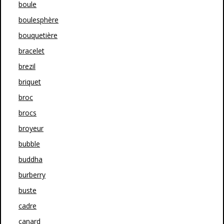
boule
boulesphère
bouquetière
bracelet
brezil
briquet
broc
brocs
broyeur
bubble
buddha
burberry
buste
cadre
canard