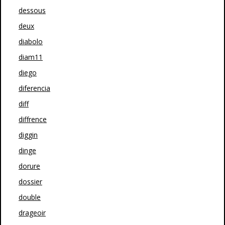
dessous
deux
diabolo
diam11
diego
diferencia
diff
diffrence
diggin
dinge
dorure
dossier
double
drageoir