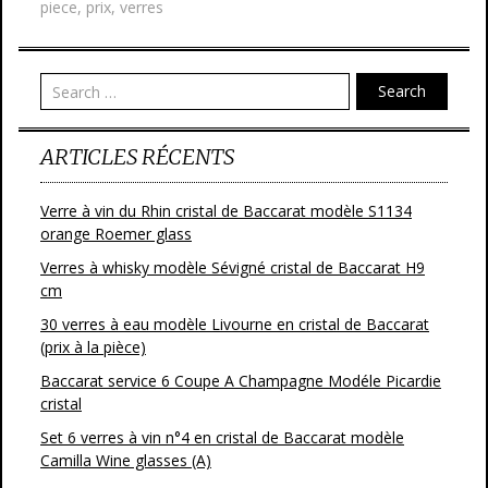
b
er
l
g
piece
,
prix
,
verres
o
er
o
Search
k
ARTICLES RÉCENTS
Verre à vin du Rhin cristal de Baccarat modèle S1134
orange Roemer glass
Verres à whisky modèle Sévigné cristal de Baccarat H9
cm
30 verres à eau modèle Livourne en cristal de Baccarat
(prix à la pièce)
Baccarat service 6 Coupe A Champagne Modéle Picardie
cristal
Set 6 verres à vin n°4 en cristal de Baccarat modèle
Camilla Wine glasses (A)