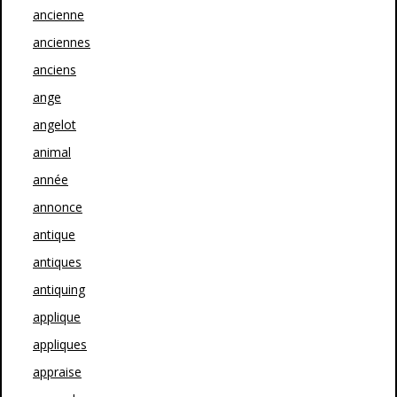
ancienne
anciennes
anciens
ange
angelot
animal
année
annonce
antique
antiques
antiquing
applique
appliques
appraise