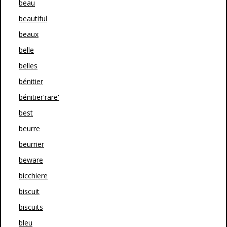
beau
beautiful
beaux
belle
belles
bénitier
bénitier'rare'
best
beurre
beurrier
beware
bicchiere
biscuit
biscuits
bleu