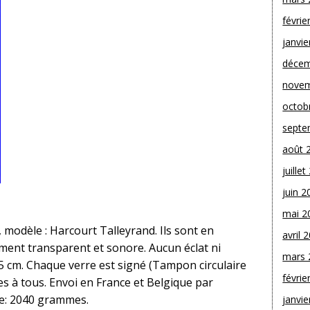
févrie
janvie
décem
novem
octob
septe
août 
juille
juin 2
mai 2
, modèle : Harcourt Talleyrand. Ils sont en
avril 
itement transparent et sonore. Aucun éclat ni
mars 
,5 cm. Chaque verre est signé (Tampon circulaire
févrie
s à tous. Envoi en France et Belgique par
le: 2040 grammes.
janvie