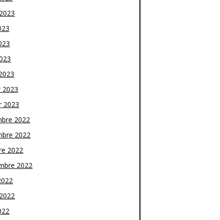
t 2023
023
023
2023
2023
r 2023
r 2023
bre 2022
bre 2022
re 2022
mbre 2022
2022
t 2022
022