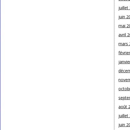
juille
juin 2
mai 2
avril 
mars 
févrie
janvie
décem
novem
octob
septe
août 
juille
juin 2