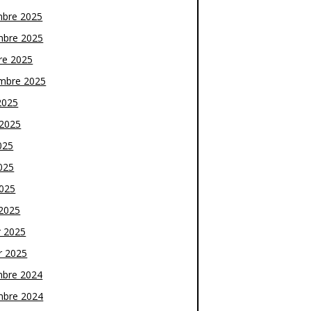
bre 2025
bre 2025
re 2025
mbre 2025
2025
t 2025
025
025
2025
2025
r 2025
r 2025
bre 2024
bre 2024