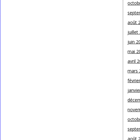
octob
septe
août 
juille
juin 2
mai 2
avril 
mars 
févrie
janvie
décem
novem
octob
septe
août 