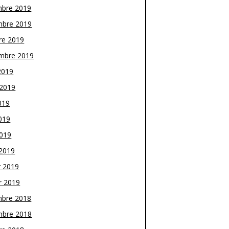
bre 2019
bre 2019
re 2019
mbre 2019
2019
t 2019
019
019
2019
2019
r 2019
r 2019
bre 2018
bre 2018