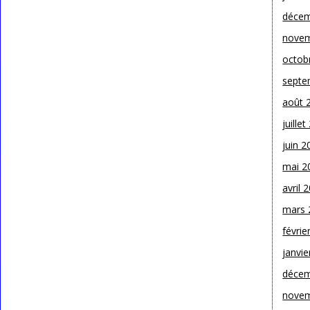
décem
novem
octob
septe
août 
juille
juin 2
mai 2
avril 
mars 
févrie
janvie
décem
novem