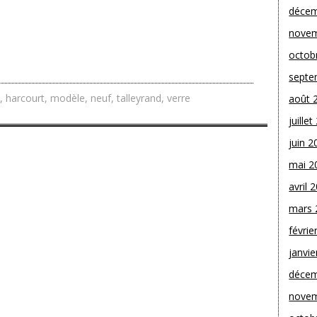
décem
novem
octob
septe
,
harcourt
,
modèle
,
neuf
,
talleyrand
,
verre
août 
juille
juin 2
mai 2
avril 
mars 
févrie
janvie
décem
novem