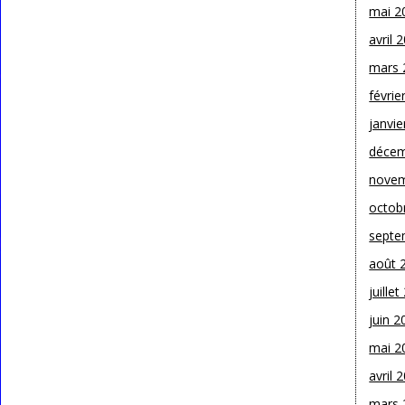
mai 2
avril 
mars 
févrie
janvie
décem
novem
octob
septe
août 
juille
juin 2
mai 2
avril 
mars 