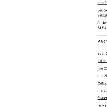
modèl
Bacca
Sektg
Ancie
BLEU
ARC
août 
juille
juin 2
mai 2
avril 
mars 
févrie
janvie