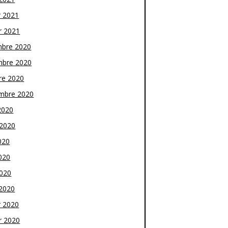
r 2021
r 2021
bre 2020
bre 2020
re 2020
mbre 2020
2020
t 2020
020
020
2020
2020
r 2020
r 2020