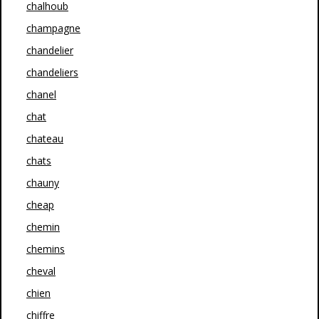
chalhoub
champagne
chandelier
chandeliers
chanel
chat
chateau
chats
chauny
cheap
chemin
chemins
cheval
chien
chiffre