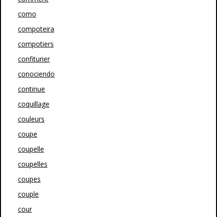
como
compoteira
compotiers
confiturier
conociendo
continue
coquillage
couleurs
coupe
coupelle
coupelles
coupes
couple
cour