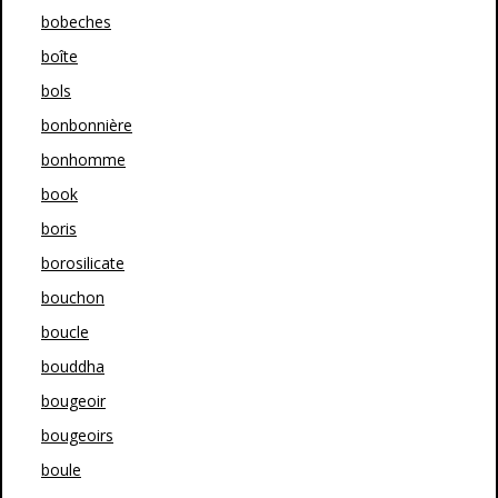
bobeches
boîte
bols
bonbonnière
bonhomme
book
boris
borosilicate
bouchon
boucle
bouddha
bougeoir
bougeoirs
boule