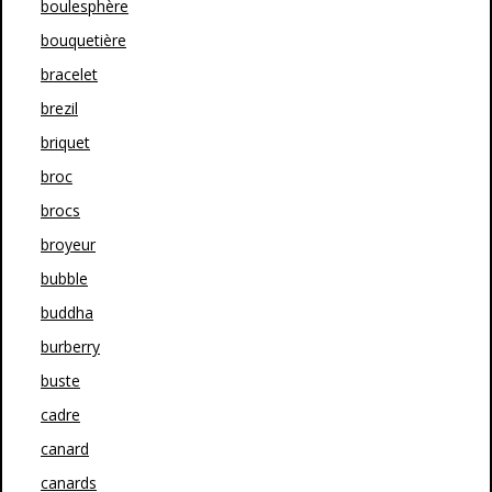
boulesphère
bouquetière
bracelet
brezil
briquet
broc
brocs
broyeur
bubble
buddha
burberry
buste
cadre
canard
canards