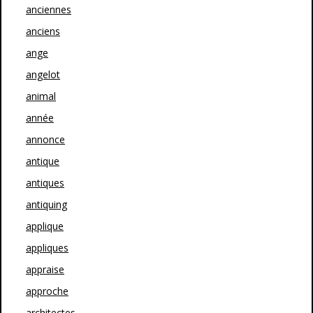
anciennes
anciens
ange
angelot
animal
année
annonce
antique
antiques
antiquing
applique
appliques
appraise
approche
architectes