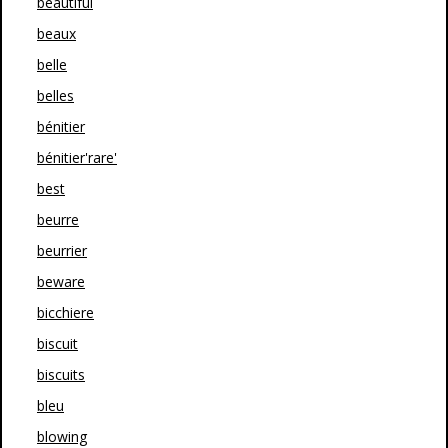
beautiful
beaux
belle
belles
bénitier
bénitier'rare'
best
beurre
beurrier
beware
bicchiere
biscuit
biscuits
bleu
blowing