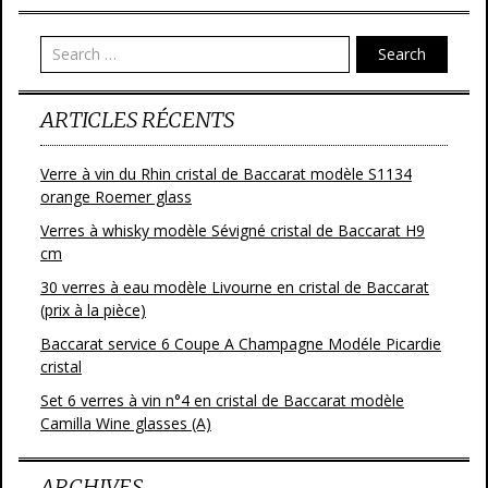
o
er
o
Search
k
ARTICLES RÉCENTS
Verre à vin du Rhin cristal de Baccarat modèle S1134
orange Roemer glass
Verres à whisky modèle Sévigné cristal de Baccarat H9
cm
30 verres à eau modèle Livourne en cristal de Baccarat
(prix à la pièce)
Baccarat service 6 Coupe A Champagne Modéle Picardie
cristal
Set 6 verres à vin n°4 en cristal de Baccarat modèle
Camilla Wine glasses (A)
ARCHIVES