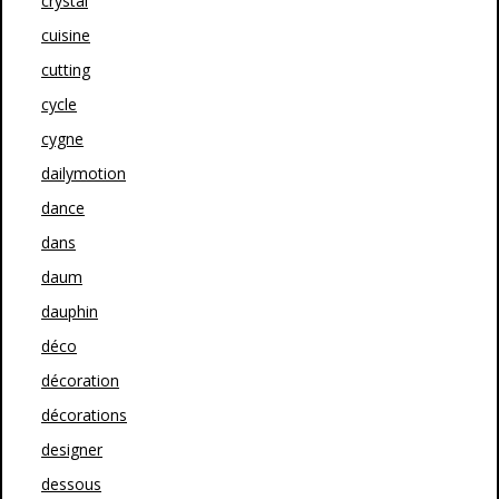
crystal
cuisine
cutting
cycle
cygne
dailymotion
dance
dans
daum
dauphin
déco
décoration
décorations
designer
dessous