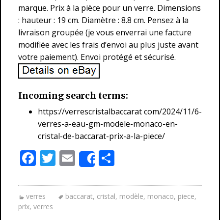
marque. Prix à la pièce pour un verre. Dimensions
: hauteur : 19 cm. Diamètre : 8.8 cm. Pensez à la
livraison groupée (je vous enverrai une facture
modifiée avec les frais d’envoi au plus juste avant
votre paiement). Envoi protégé et sécurisé.
Incoming search terms:
https://verrescristalbaccarat com/2024/11/6-
verres-a-eau-gm-modele-monaco-en-
cristal-de-baccarat-prix-a-la-piece/
F
T
E
P
Share
ac
w
m
ar
e
itt
ai
ta
verres
baccarat
,
cristal
,
modèle
,
monaco
,
piece
,
b
er
l
g
prix
,
verres