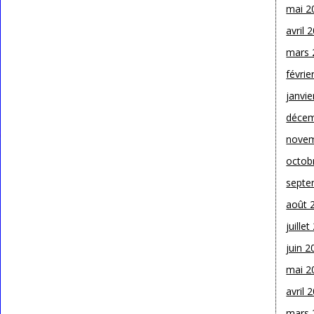
mai 2
avril 
mars 
févrie
janvie
décem
novem
octob
septe
août 
juille
juin 2
mai 2
avril 
mars 