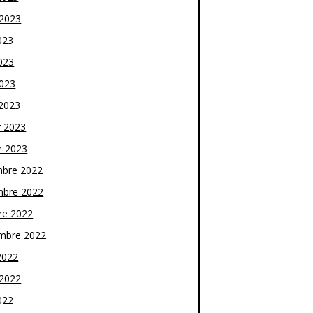
t 2023
023
023
2023
2023
r 2023
r 2023
bre 2022
bre 2022
re 2022
mbre 2022
2022
t 2022
022