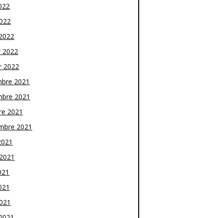
022
2022
2022
r 2022
r 2022
bre 2021
bre 2021
re 2021
mbre 2021
2021
t 2021
021
021
2021
2021