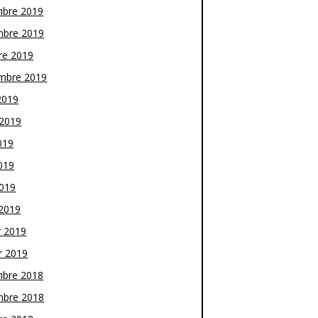
bre 2019
bre 2019
re 2019
mbre 2019
2019
t 2019
019
019
2019
2019
r 2019
r 2019
bre 2018
bre 2018