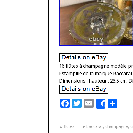
16 flûtes à champagne modèle prest
Estampillé de la marque Baccara
Dimensions : hauteur : 23.5 cm. D
F
T
E
P
Share
ac
w
m
ar
e
itt
ai
ta
flutes
baccarat
,
champagne
,
c
b
er
l
g