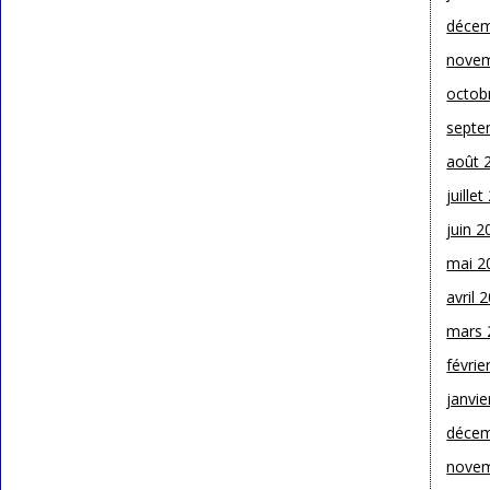
décem
novem
octob
septe
août 
juille
juin 2
mai 2
avril 
mars 
févrie
janvie
décem
novem