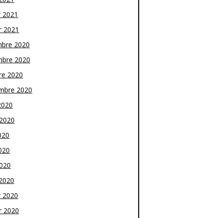
r 2021
r 2021
bre 2020
bre 2020
re 2020
mbre 2020
2020
t 2020
020
020
2020
2020
r 2020
r 2020