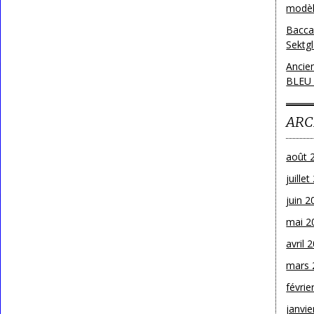
modèl
Bacca
Sektg
Ancie
BLEU
ARC
août 
juille
juin 2
mai 2
avril 
mars 
févrie
janvie