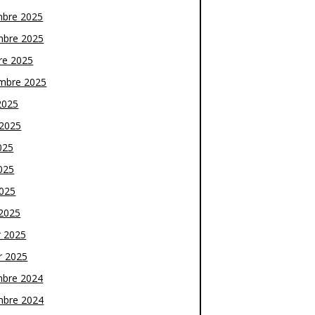
bre 2025
bre 2025
re 2025
mbre 2025
2025
t 2025
025
025
2025
2025
r 2025
r 2025
bre 2024
bre 2024