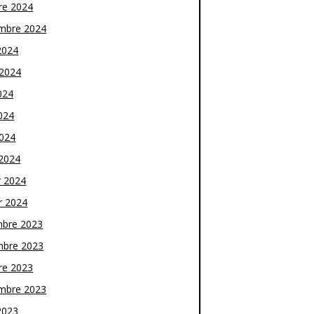
re 2024
mbre 2024
2024
t 2024
024
024
2024
2024
r 2024
r 2024
bre 2023
bre 2023
re 2023
mbre 2023
2023