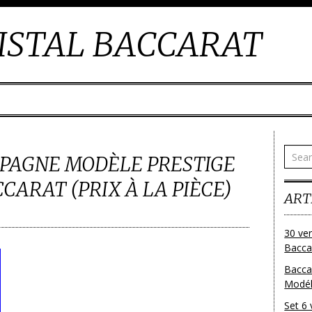
ISTAL BACCARAT
MPAGNE MODÈLE PRESTIGE
CARAT (PRIX À LA PIÈCE)
ART
30 ver
Baccar
Bacca
Modéle
Set 6 