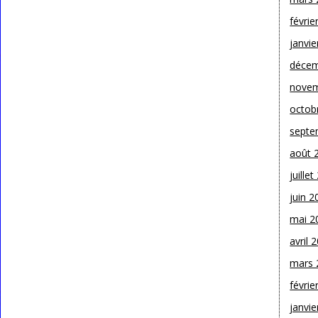
févrie
janvie
décem
novem
octob
septe
août 
juille
juin 2
mai 2
avril 
mars 
févrie
janvie