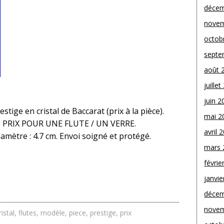
décem
novem
octob
septe
août 
juille
juin 2
ige en cristal de Baccarat (prix à la pièce).
mai 2
t. PRIX POUR UNE FLUTE / UN VERRE.
avril 
iamètre : 4.7 cm. Envoi soigné et protégé.
mars 
févrie
janvie
décem
novem
ristal
,
flutes
,
modèle
,
piece
,
prestige
,
prix