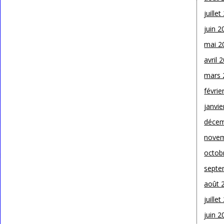
juille
juin 2
mai 2
avril 
mars 
févrie
janvie
décem
novem
octob
septe
août 
juille
juin 2