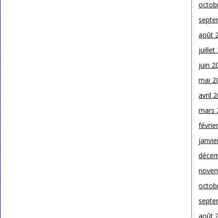
octob
septe
août 
juille
juin 2
mai 2
avril 
mars 
févrie
janvie
décem
novem
octob
septe
août 