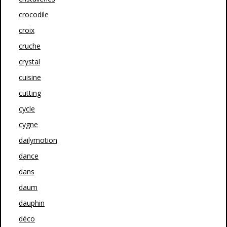
crocodile
croix
cruche
crystal
cuisine
cutting
cycle
cygne
dailymotion
dance
dans
daum
dauphin
déco