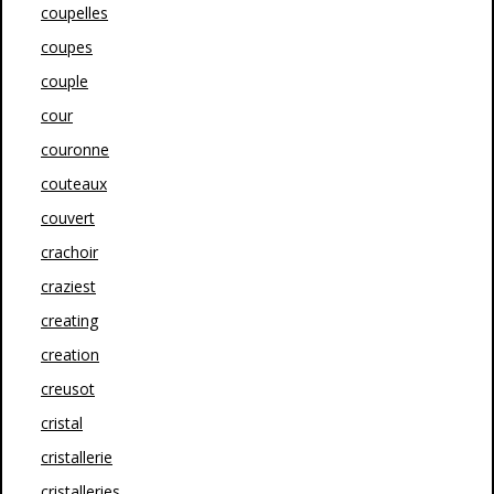
coupelles
coupes
couple
cour
couronne
couteaux
couvert
crachoir
craziest
creating
creation
creusot
cristal
cristallerie
cristalleries