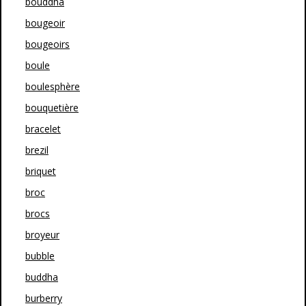
bouddha
bougeoir
bougeoirs
boule
boulesphère
bouquetière
bracelet
brezil
briquet
broc
brocs
broyeur
bubble
buddha
burberry