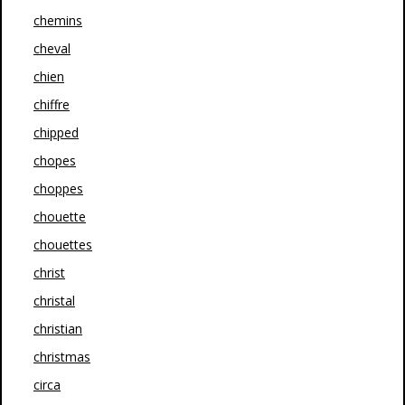
chemins
cheval
chien
chiffre
chipped
chopes
choppes
chouette
chouettes
christ
christal
christian
christmas
circa