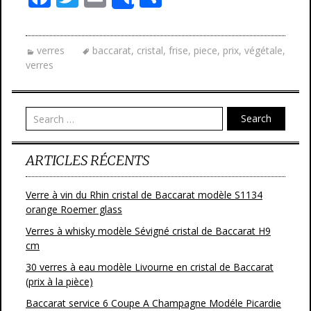
Share
ac
w
m
ar
e
itt
ai
ta
verres
baccarat
,
cristal
,
frise
,
piece
,
prix
,
végétale
,
b
er
l
g
verres
o
er
o
Search
k
ARTICLES RÉCENTS
Verre à vin du Rhin cristal de Baccarat modèle S1134
orange Roemer glass
Verres à whisky modèle Sévigné cristal de Baccarat H9
cm
30 verres à eau modèle Livourne en cristal de Baccarat
(prix à la pièce)
Baccarat service 6 Coupe A Champagne Modéle Picardie