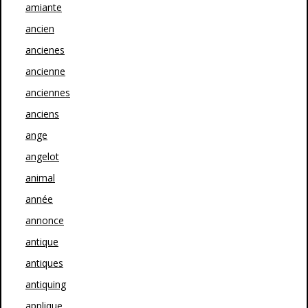
amiante
ancien
ancienes
ancienne
anciennes
anciens
ange
angelot
animal
année
annonce
antique
antiques
antiquing
applique