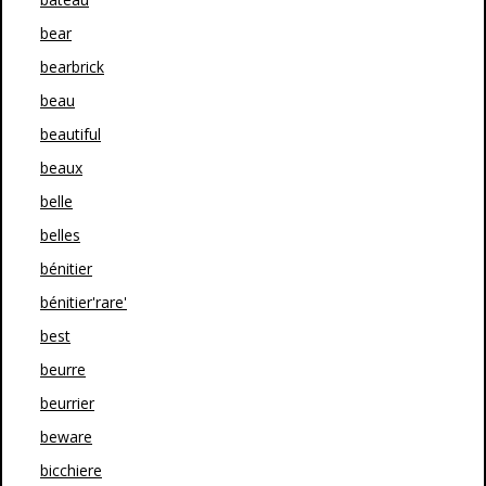
bear
bearbrick
beau
beautiful
beaux
belle
belles
bénitier
bénitier'rare'
best
beurre
beurrier
beware
bicchiere