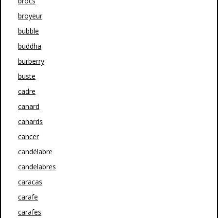
brocs
broyeur
bubble
buddha
burberry
buste
cadre
canard
canards
cancer
candélabre
candelabres
caracas
carafe
carafes