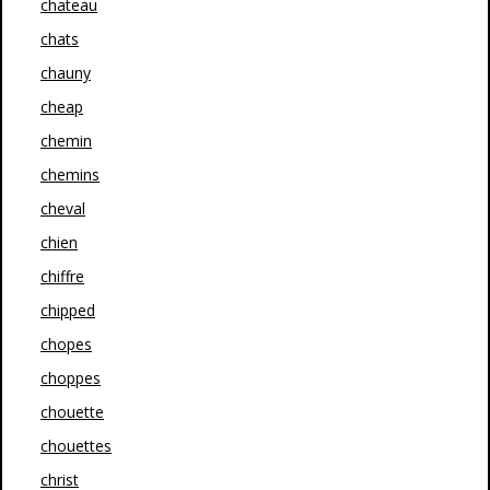
chateau
chats
chauny
cheap
chemin
chemins
cheval
chien
chiffre
chipped
chopes
choppes
chouette
chouettes
christ