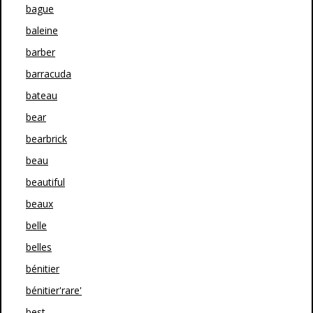
bague
baleine
barber
barracuda
bateau
bear
bearbrick
beau
beautiful
beaux
belle
belles
bénitier
bénitier'rare'
best