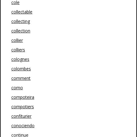
cole
collectable
collecting
collection
collier
colliers
colognes
colombes
comment
como
compoteira
compotiers
confiturier
conociendo
continue