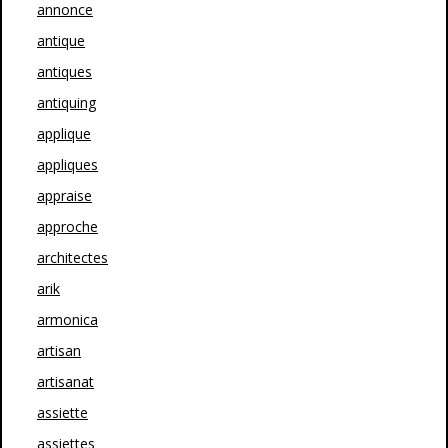
annonce
antique
antiques
antiquing
applique
appliques
appraise
approche
architectes
arik
armonica
artisan
artisanat
assiette
assiettes