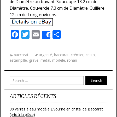
de Diamètre au buvant. Soucoupe 13,2 cm de
Diamètre, Couvercle 7,3 cm de Diamètre. Cuillère
12 cm de Long environs.
F
T
E
P
Share
ac
w
m
ar
e
itt
ai
ta
baccarat
argenté
,
baccarat
,
crémier
,
cristal
,
b
er
l
g
estampillé
,
grave
,
métal
,
modèle
,
rohan
o
er
o
Search
k
ARTICLES RÉCENTS
30 verres à eau modèle Livourne en cristal de Baccarat
(prix à la pièce)