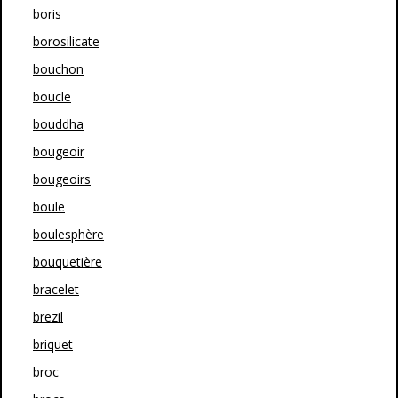
boris
borosilicate
bouchon
boucle
bouddha
bougeoir
bougeoirs
boule
boulesphère
bouquetière
bracelet
brezil
briquet
broc