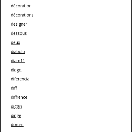
décoration
décorations
designer
dessous
deux
diabolo
diam11
diego
diferencia
diff
diffrence
diggin
dinge
dorure