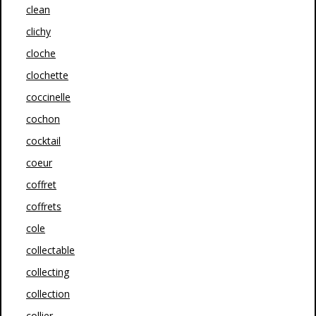
clean
clichy
cloche
clochette
coccinelle
cochon
cocktail
coeur
coffret
coffrets
cole
collectable
collecting
collection
collier