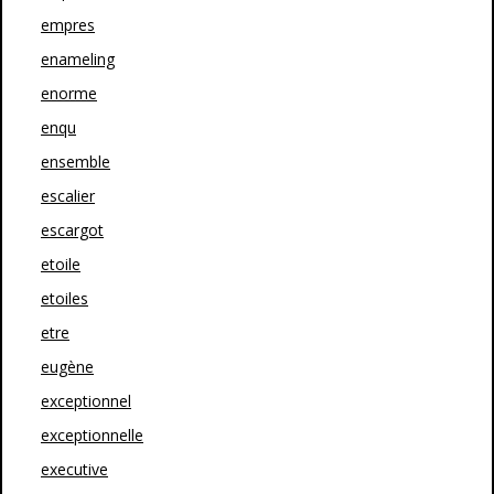
empres
enameling
enorme
enqu
ensemble
escalier
escargot
etoile
etoiles
etre
eugène
exceptionnel
exceptionnelle
executive