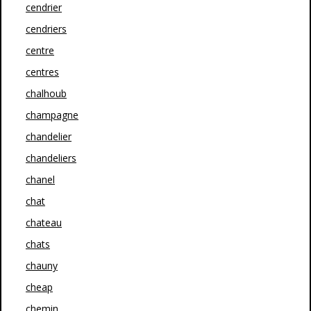
cendrier
cendriers
centre
centres
chalhoub
champagne
chandelier
chandeliers
chanel
chat
chateau
chats
chauny
cheap
chemin