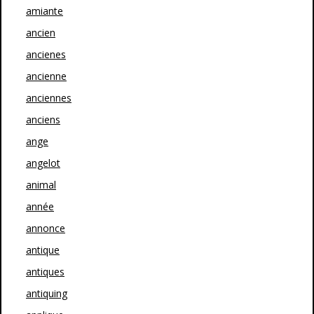
amiante
ancien
ancienes
ancienne
anciennes
anciens
ange
angelot
animal
année
annonce
antique
antiques
antiquing