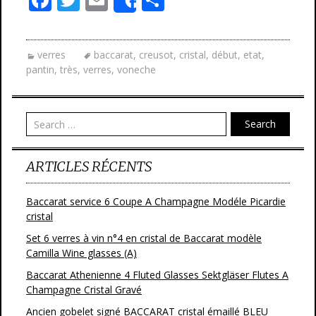
Share
ac
w
m
ar
e
itt
ai
ta
verres
baccarat
,
creusot
,
cristal
,
début
,
etat
,
b
er
l
g
pantin
,
très
,
verres
,
voneche
o
er
o
Search
k
ARTICLES RÉCENTS
Baccarat service 6 Coupe A Champagne Modéle Picardie
cristal
Set 6 verres à vin n°4 en cristal de Baccarat modèle
Camilla Wine glasses (A)
Baccarat Athenienne 4 Fluted Glasses Sektgläser Flutes A
Champagne Cristal Gravé
Ancien gobelet signé BACCARAT cristal émaillé BLEU