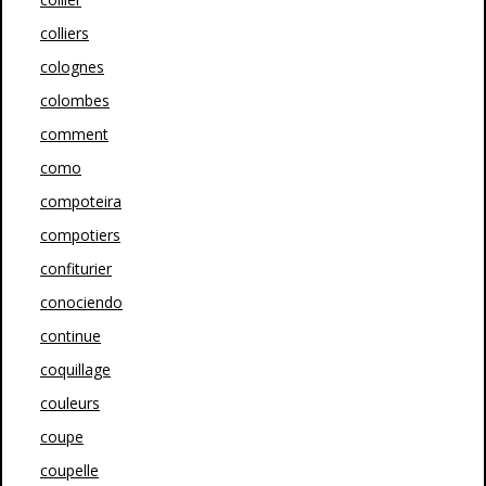
colliers
colognes
colombes
comment
como
compoteira
compotiers
confiturier
conociendo
continue
coquillage
couleurs
coupe
coupelle