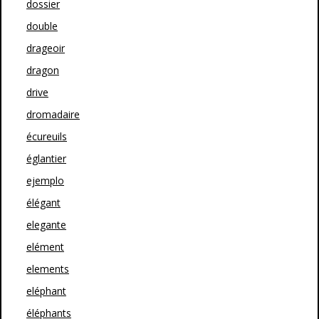
dossier
double
drageoir
dragon
drive
dromadaire
écureuils
églantier
ejemplo
élégant
elegante
elément
elements
eléphant
éléphants