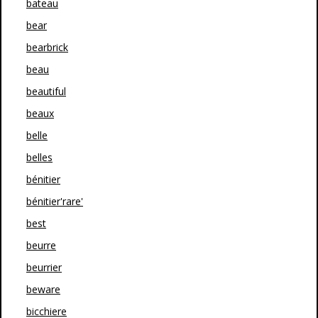
bateau
bear
bearbrick
beau
beautiful
beaux
belle
belles
bénitier
bénitier'rare'
best
beurre
beurrier
beware
bicchiere