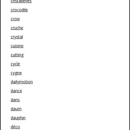
cristalleries
crocodile
croix
cruche
crystal
cuisine
cutting
cycle
cygne
dailymotion
dance
dans
daum
dauphin
déco