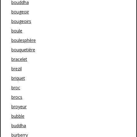
bouddha
bougeoir
bougeoirs
boule
boulesphère
bouquetière
bracelet
brezil
briquet
broc
brocs
broyeur
bubble
buddha
burberry