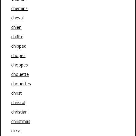
chemins
cheval
chien
chiffre
chipped
chopes
choppes
chouette
chouettes
christ
christal
christian
christmas
circa