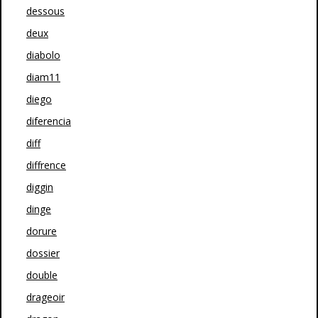
dessous
deux
diabolo
diam11
diego
diferencia
diff
diffrence
diggin
dinge
dorure
dossier
double
drageoir