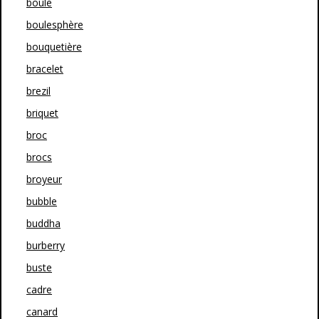
boule
boulesphère
bouquetière
bracelet
brezil
briquet
broc
brocs
broyeur
bubble
buddha
burberry
buste
cadre
canard