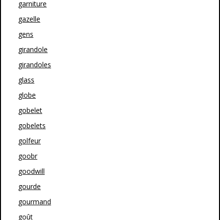
garniture
gazelle
gens
girandole
girandoles
glass
globe
gobelet
gobelets
golfeur
goobr
goodwill
gourde
gourmand
goût