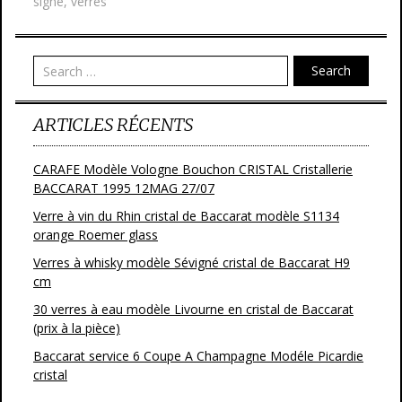
signe
,
verres
o
er
o
Search
k
ARTICLES RÉCENTS
CARAFE Modèle Vologne Bouchon CRISTAL Cristallerie
BACCARAT 1995 12MAG 27/07
Verre à vin du Rhin cristal de Baccarat modèle S1134
orange Roemer glass
Verres à whisky modèle Sévigné cristal de Baccarat H9
cm
30 verres à eau modèle Livourne en cristal de Baccarat
(prix à la pièce)
Baccarat service 6 Coupe A Champagne Modéle Picardie
cristal