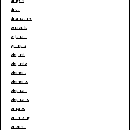
dragon
drive
dromadaire
écureuils
églantier
ejemplo
élégant
elegante
elément
elements
eléphant
éléphants
empres
enameling
enorme