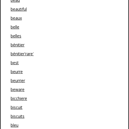
beau
beautiful
beaux
belle
belles
bénitier
bénitier'rare'
best
beurre
beurrier
beware
bicchiere
biscuit
biscuits
bleu