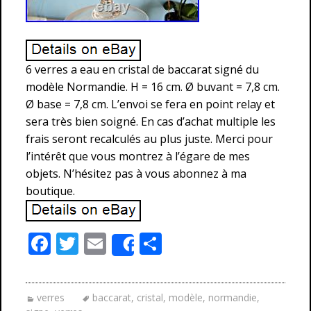
6 verres a eau en cristal de baccarat signé du
modèle Normandie. H = 16 cm. Ø buvant = 7,8 cm.
Ø base = 7,8 cm. L’envoi se fera en point relay et
sera très bien soigné. En cas d’achat multiple les
frais seront recalculés au plus juste. Merci pour
l’intérêt que vous montrez à l’égare de mes
objets. N’hésitez pas à vous abonnez à ma
boutique.
F
T
E
P
Share
ac
w
m
ar
e
itt
ai
ta
verres
baccarat
,
cristal
,
modèle
,
normandie
,
b
er
l
g