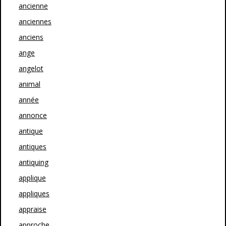
ancienne
anciennes
anciens
ange
angelot
animal
année
annonce
antique
antiques
antiquing
applique
appliques
appraise
approche