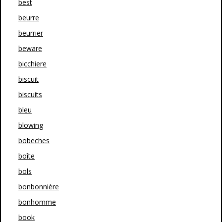
best
beurre
beurrier
beware
bicchiere
biscuit
biscuits
bleu
blowing
bobeches
boîte
bols
bonbonnière
bonhomme
book