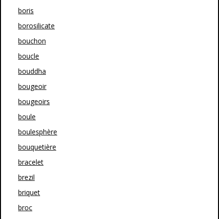
boris
borosilicate
bouchon
boucle
bouddha
bougeoir
bougeoirs
boule
boulesphère
bouquetière
bracelet
brezil
briquet
broc