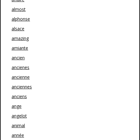
almost
alphonse
alsace
amazing
amiante
ancien
ancienes
ancienne
anciennes
anciens
ange
angelot
animal
année