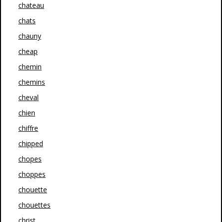
chateau
chats
chauny
cheap
chemin
chemins
cheval
chien
chiffre
chipped
chopes
choppes
chouette
chouettes
christ