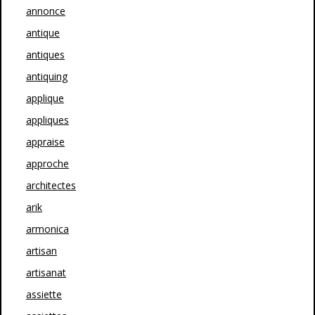
annonce
antique
antiques
antiquing
applique
appliques
appraise
approche
architectes
arik
armonica
artisan
artisanat
assiette