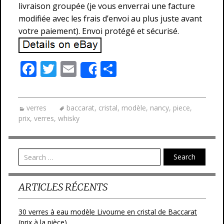
livraison groupée (je vous enverrai une facture
modifiée avec les frais d’envoi au plus juste avant
votre paiement). Envoi protégé et sécurisé.
F
T
E
P
Share
ac
w
m
ar
e
itt
ai
ta
verres
baccarat
,
cristal
,
modèle
,
nancy
,
piece
,
b
er
l
g
prix
,
verres
,
whisky
o
er
o
Search
k
ARTICLES RÉCENTS
30 verres à eau modèle Livourne en cristal de Baccarat
(prix à la pièce)