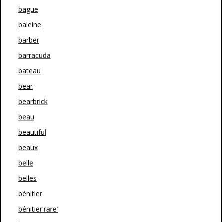
bague
baleine
barber
barracuda
bateau
bear
bearbrick
beau
beautiful
beaux
belle
belles
bénitier
bénitier'rare'