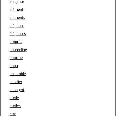
elegante
elément
elements
eléphant
éléphants
empres
enameling
enorme
enqu
ensemble
escalier
escargot
etoile
etoiles
etre