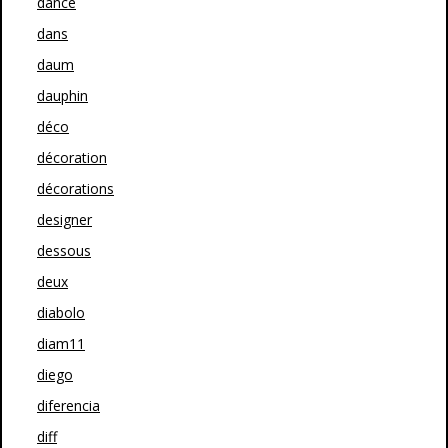
dance
dans
daum
dauphin
déco
décoration
décorations
designer
dessous
deux
diabolo
diam11
diego
diferencia
diff