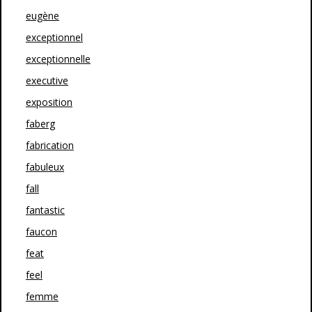
eugène
exceptionnel
exceptionnelle
executive
exposition
faberg
fabrication
fabuleux
fall
fantastic
faucon
feat
feel
femme