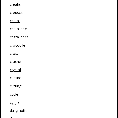
creation
creusot
cristal
cristallerie
cristalleries
crocodile
croix
cruche
crystal
cuisine
cutting
cycle
cygne
dailymotion