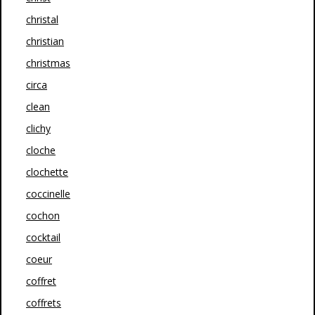
christal
christian
christmas
circa
clean
clichy
cloche
clochette
coccinelle
cochon
cocktail
coeur
coffret
coffrets