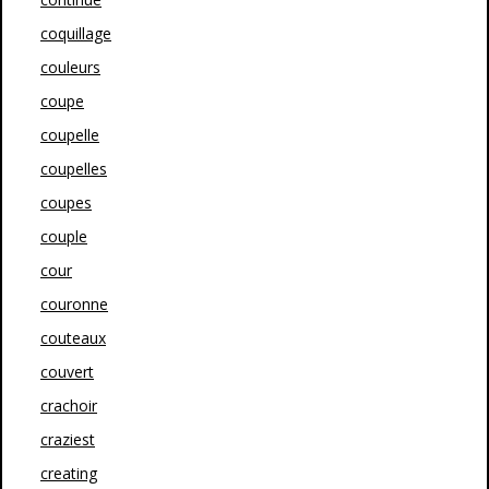
coquillage
couleurs
coupe
coupelle
coupelles
coupes
couple
cour
couronne
couteaux
couvert
crachoir
craziest
creating