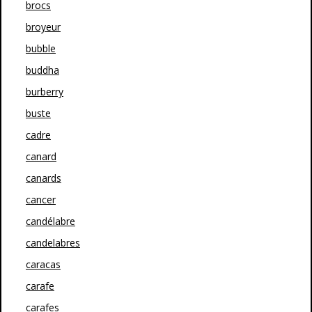
brocs
broyeur
bubble
buddha
burberry
buste
cadre
canard
canards
cancer
candélabre
candelabres
caracas
carafe
carafes