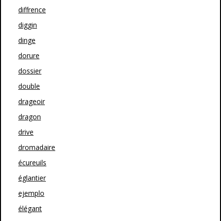
diffrence
diggin
dinge
dorure
dossier
double
drageoir
dragon
drive
dromadaire
écureuils
églantier
ejemplo
élégant