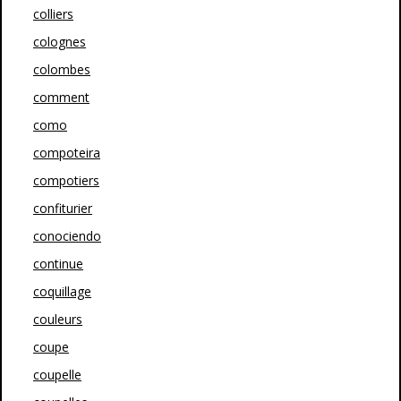
colliers
colognes
colombes
comment
como
compoteira
compotiers
confiturier
conociendo
continue
coquillage
couleurs
coupe
coupelle