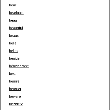
bear
bearbrick
beau
beautiful
beaux
belle
belles
bénitier
bénitier'rare'
best
beurre
beurrier
beware
bicchiere