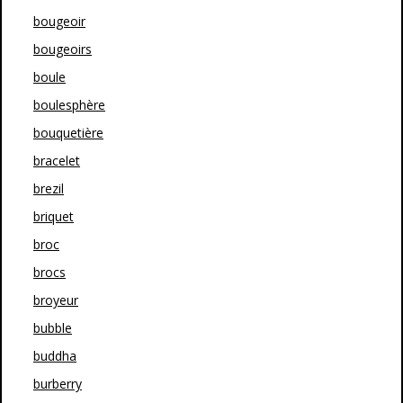
bougeoir
bougeoirs
boule
boulesphère
bouquetière
bracelet
brezil
briquet
broc
brocs
broyeur
bubble
buddha
burberry