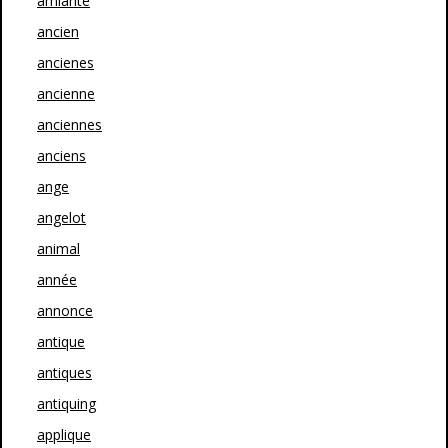
amiante
ancien
ancienes
ancienne
anciennes
anciens
ange
angelot
animal
année
annonce
antique
antiques
antiquing
applique