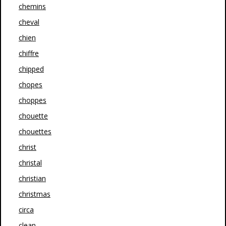
chemins
cheval
chien
chiffre
chipped
chopes
choppes
chouette
chouettes
christ
christal
christian
christmas
circa
clean