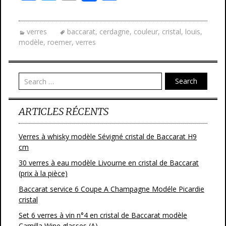
ac
w
m
ar
e
itt
ai
ta
verres
baccarat
,
cerdagne
,
couleur
,
cristal
,
louis
,
b
er
l
g
modèle
,
roemer
,
verres
o
er
o
Search
k
ARTICLES RÉCENTS
Verres à whisky modèle Sévigné cristal de Baccarat H9
cm
30 verres à eau modèle Livourne en cristal de Baccarat
(prix à la pièce)
Baccarat service 6 Coupe A Champagne Modéle Picardie
cristal
Set 6 verres à vin n°4 en cristal de Baccarat modèle
Camilla Wine glasses (A)