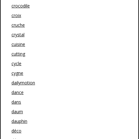
crocodile
croix
cruche
crystal
cuisine
cutting
cycle
cygne
dailymotion
dance
dans
daum
dauphin
déco