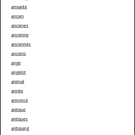
amiante
ancien
ancienes
ancienne
anciennes
anciens
ange
angelot
animal
année
annonce
antique
antiques
antiquing