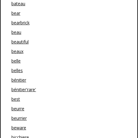
bateau
bear
bearbrick
beau
beautiful
beaux
belle
belles
bénitier
bénitier'rare'
best
beurre
beurrier
beware
bicchiere