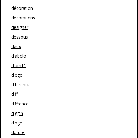
décoration
décorations
designer
dessous
deux
diabolo
diam11
diego
diferencia
diff
diffrence
diggin
dinge
dorure