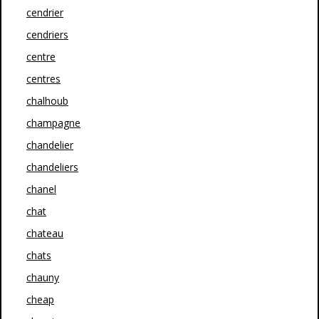
cendrier
cendriers
centre
centres
chalhoub
champagne
chandelier
chandeliers
chanel
chat
chateau
chats
chauny
cheap