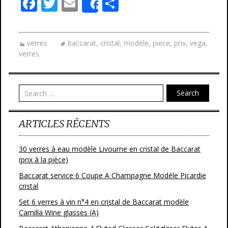
F
T
E
P
Share
ac
w
m
ar
e
itt
ai
ta
verres
baccarat
,
cristal
,
modèle
,
piece
,
prix
,
vega
,
b
er
l
g
verres
o
er
o
Search
k
ARTICLES RÉCENTS
30 verres à eau modèle Livourne en cristal de Baccarat
(prix à la pièce)
Baccarat service 6 Coupe A Champagne Modéle Picardie
cristal
Set 6 verres à vin n°4 en cristal de Baccarat modèle
Camilla Wine glasses (A)