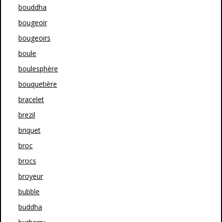
bouddha
bougeoir
bougeoirs
boule
boulesphère
bouquetière
bracelet
brezil
briquet
broc
brocs
broyeur
bubble
buddha