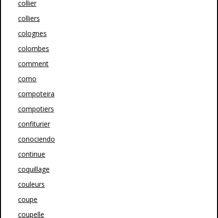
collier
colliers
colognes
colombes
comment
como
compoteira
compotiers
confiturier
conociendo
continue
coquillage
couleurs
coupe
coupelle