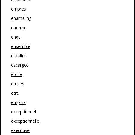
empres
enameling
enorme
enqu
ensemble
escalier
escargot
etoile
etoiles
etre
eugène
exceptionnel
exceptionnelle
executive