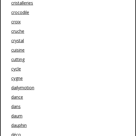
cristalleries
crocodile
croix
cruche
crystal
cuisine
cutting
cycle
cygne
dailymotion
dance
dans
daum
dauphin
déco