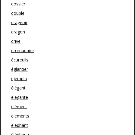
dossier
double
drageoir
dragon
drive
dromadaire
écureuils
églantier
ejemplo
élégant
elegante
elément
elements
eléphant
éléphants