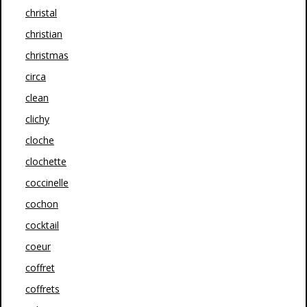
christal
christian
christmas
circa
clean
clichy
cloche
clochette
coccinelle
cochon
cocktail
coeur
coffret
coffrets