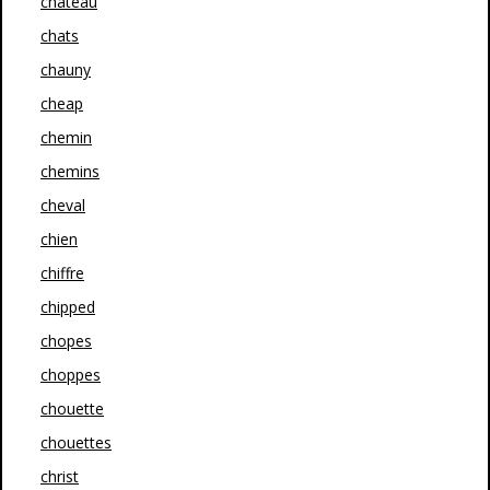
chateau
chats
chauny
cheap
chemin
chemins
cheval
chien
chiffre
chipped
chopes
choppes
chouette
chouettes
christ