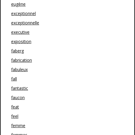
eugène
exceptionnel
exceptionnelle
executive
exposition
faberg
fabrication
fabuleux
fall
fantastic
faucon
feat
feel
femme
femmes