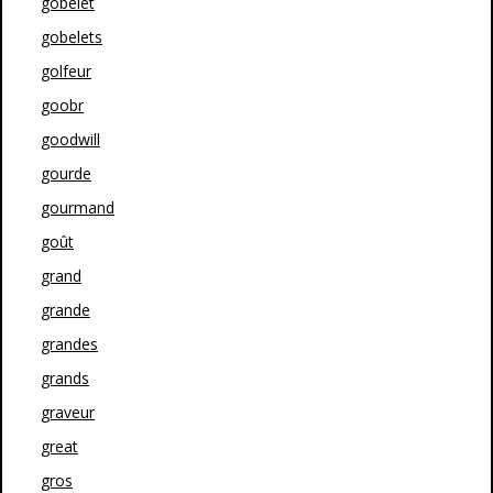
gobelet
gobelets
golfeur
goobr
goodwill
gourde
gourmand
goût
grand
grande
grandes
grands
graveur
great
gros