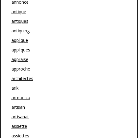
annonce
antique
antiques
antiquing
applique
appliques
appraise
approche
architectes
arik
armonica
artisan
artisanat
assiette
assiettes