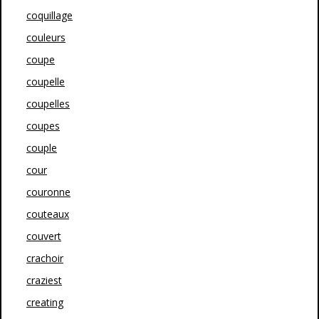
coquillage
couleurs
coupe
coupelle
coupelles
coupes
couple
cour
couronne
couteaux
couvert
crachoir
craziest
creating