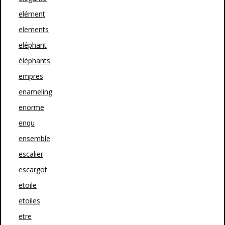
elément
elements
eléphant
éléphants
empres
enameling
enorme
enqu
ensemble
escalier
escargot
etoile
etoiles
etre