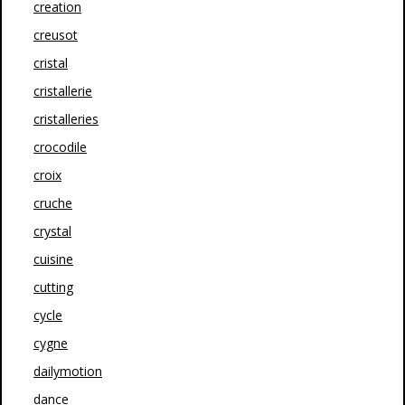
creation
creusot
cristal
cristallerie
cristalleries
crocodile
croix
cruche
crystal
cuisine
cutting
cycle
cygne
dailymotion
dance