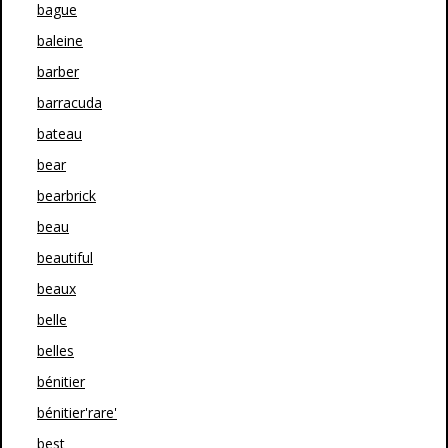
bague
baleine
barber
barracuda
bateau
bear
bearbrick
beau
beautiful
beaux
belle
belles
bénitier
bénitier'rare'
best