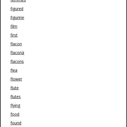
figured
figurine
film
first
flacon
flaconà
flacons
flea
flower
flute
flutes
flying
food
found