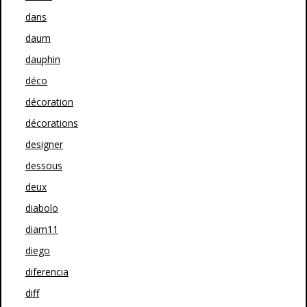
dans
daum
dauphin
déco
décoration
décorations
designer
dessous
deux
diabolo
diam11
diego
diferencia
diff