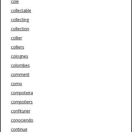
cole
collectable
collecting
collection
collier
colliers
colognes
colombes
comment
como
compoteira
compotiers
confiturier
conociendo
continue