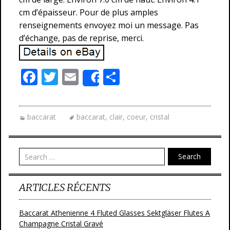
cm d’épaisseur. Pour de plus amples
renseignements envoyez moi un message. Pas
d’échange, pas de reprise, merci.
F
T
E
P
Share
ac
w
m
ar
e
itt
ai
ta
baccarat
baccarat
,
clair
,
coeur
,
cristal
b
er
l
g
o
er
o
Search
k
ARTICLES RÉCENTS
Baccarat Athenienne 4 Fluted Glasses Sektgläser Flutes A
Champagne Cristal Gravé