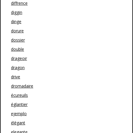
diffrence
diggin
dinge
dorure
dossier
double
drageoir
dragon
drive
dromadaire
écureuils
églantier
ejemplo
élégant
elegante