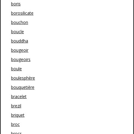
boris
borosilicate
bouchon
boucle
bouddha
bougeoir
bougeoirs
boule
boulesphère
bouquetière
bracelet
brezil
briquet
broc
brocs