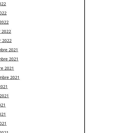
022
2022
2022
r 2022
r 2022
bre 2021
bre 2021
re 2021
mbre 2021
2021
t 2021
021
021
2021
2021