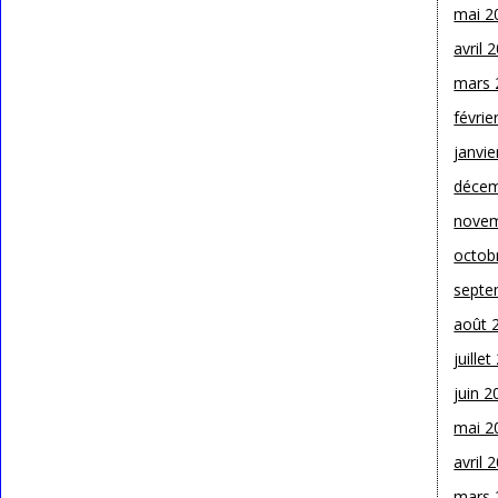
mai 2
avril 
mars 
févrie
janvie
décem
novem
octob
septe
août 
juille
juin 2
mai 2
avril 
mars 