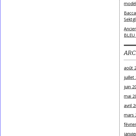
modèl
Bacca
Sektg
Ancie
BLEU
ARC
août 
juille
juin 2
mai 2
avril 
mars 
févrie
janvie