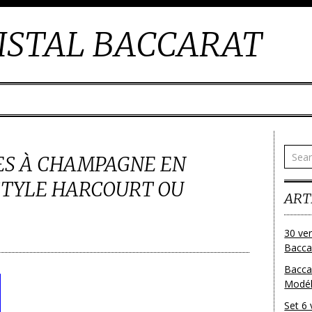
ISTAL BACCARAT
ES À CHAMPAGNE EN
STYLE HARCOURT OU
ART
30 ver
Baccar
Bacca
Modéle
Set 6 