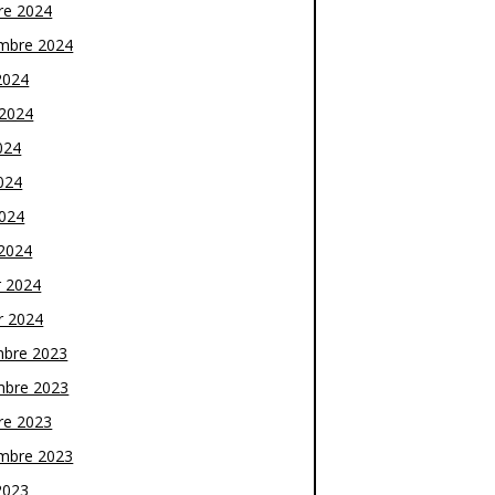
re 2024
mbre 2024
2024
t 2024
024
024
2024
2024
r 2024
r 2024
bre 2023
bre 2023
re 2023
mbre 2023
2023