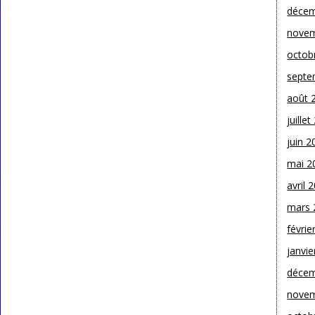
décem
novem
octob
septe
août 
juille
juin 2
mai 2
avril 
mars 
févrie
janvie
décem
novem