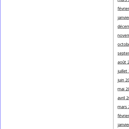
févrie
janvie
décem
novem
octob
septe
août 
juille
juin 2
mai 2
avril 
mars 
févrie
janvie