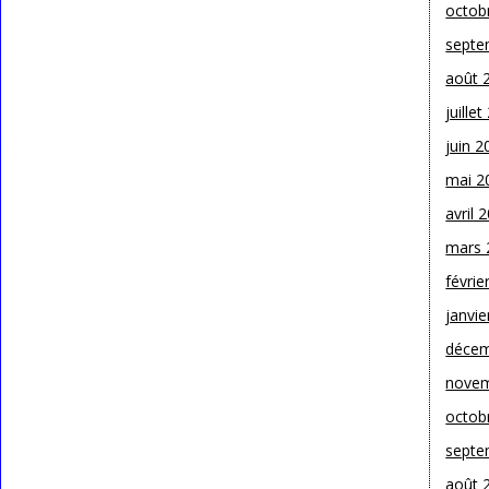
octob
septe
août 
juille
juin 2
mai 2
avril 
mars 
févrie
janvie
décem
novem
octob
septe
août 