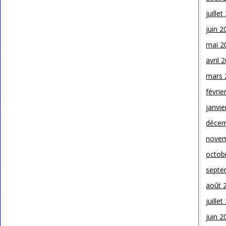
juille
juin 2
mai 2
avril 
mars 
févrie
janvie
décem
novem
octob
septe
août 
juille
juin 2