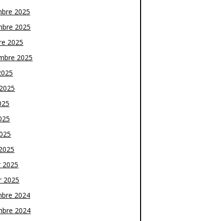
bre 2025
bre 2025
re 2025
mbre 2025
2025
t 2025
025
025
2025
2025
r 2025
r 2025
bre 2024
bre 2024