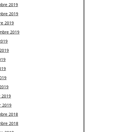
bre 2019
bre 2019
re 2019
mbre 2019
2019
t 2019
019
019
2019
2019
r 2019
r 2019
bre 2018
bre 2018