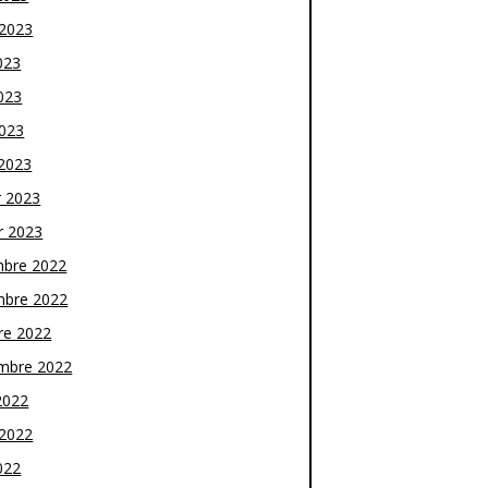
t 2023
023
023
2023
2023
r 2023
r 2023
bre 2022
bre 2022
re 2022
mbre 2022
2022
t 2022
022