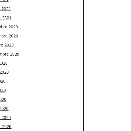
r 2021
r 2021
bre 2020
bre 2020
re 2020
mbre 2020
2020
t 2020
020
020
2020
2020
r 2020
r 2020