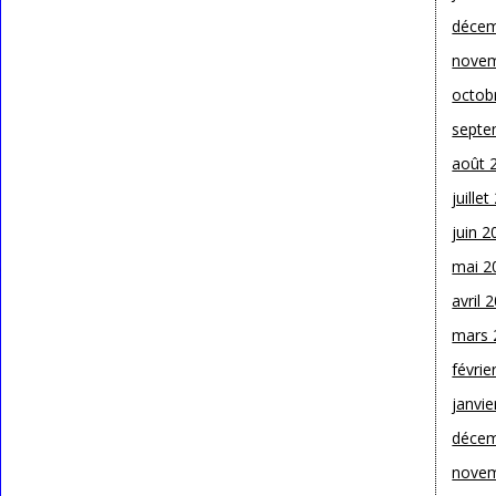
décem
novem
octob
septe
août 
juille
juin 2
mai 2
avril 
mars 
févrie
janvie
décem
novem