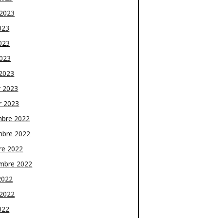
t 2023
023
023
2023
2023
r 2023
r 2023
bre 2022
bre 2022
re 2022
mbre 2022
2022
t 2022
022