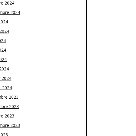
re 2024
mbre 2024
2024
t 2024
024
024
2024
2024
r 2024
r 2024
bre 2023
bre 2023
re 2023
mbre 2023
2023