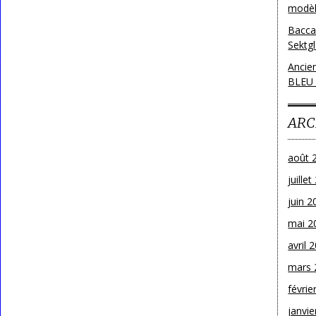
modèl
Bacca
Sektg
Ancie
BLEU
ARC
août 
juille
juin 2
mai 2
avril 
mars 
févrie
janvie