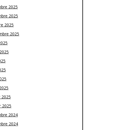
bre 2025
bre 2025
re 2025
mbre 2025
2025
t 2025
025
025
2025
2025
r 2025
r 2025
bre 2024
bre 2024