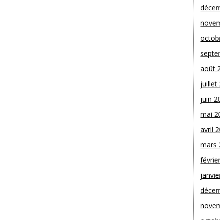
décem
novem
octob
septe
août 
juille
juin 2
mai 2
avril 
mars 
févrie
janvie
décem
novem