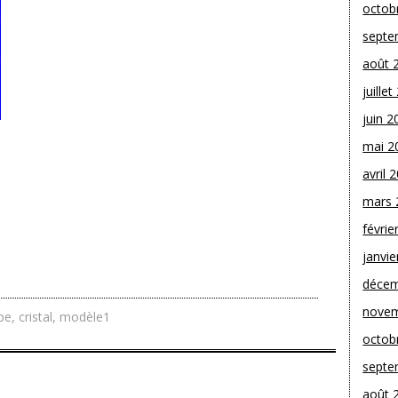
octob
septe
août 
juille
juin 2
mai 2
avril 
mars 
févrie
janvie
décem
novem
pe
,
cristal
,
modèle1
octob
septe
août 