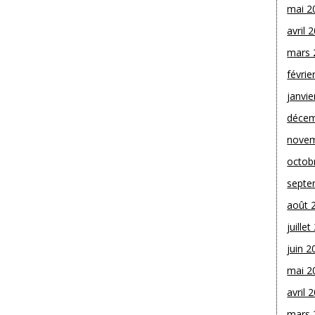
mai 2
avril 
mars 
févrie
janvie
décem
novem
octob
septe
août 
juille
juin 2
mai 2
avril 
mars 