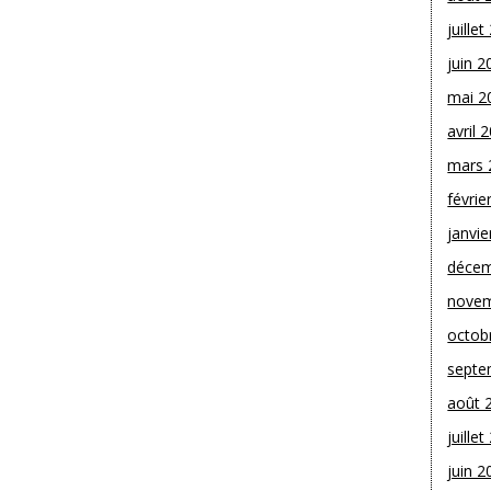
juille
juin 2
mai 2
avril 
mars 
févrie
janvie
décem
novem
octob
septe
août 
juille
juin 2