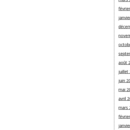
févrie
janvie
décem
novem
octob
septe
août 
juille
juin 2
mai 2
avril 
mars 
févrie
janvie