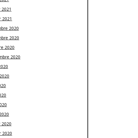
r 2021
r 2021
bre 2020
bre 2020
re 2020
mbre 2020
2020
t 2020
020
020
2020
2020
r 2020
r 2020