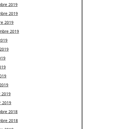
bre 2019
bre 2019
re 2019
mbre 2019
2019
t 2019
019
019
2019
2019
r 2019
r 2019
bre 2018
bre 2018