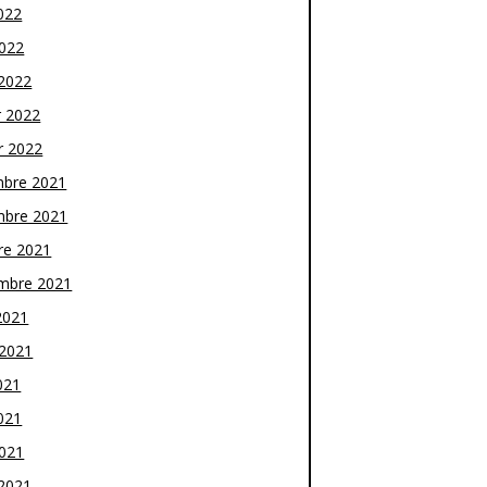
022
2022
2022
r 2022
r 2022
bre 2021
bre 2021
re 2021
mbre 2021
2021
t 2021
021
021
2021
2021