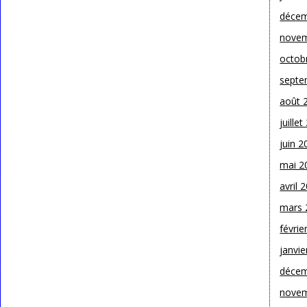
décem
novem
octob
septe
août 
juille
juin 2
mai 2
avril 
mars 
févrie
janvie
décem
novem