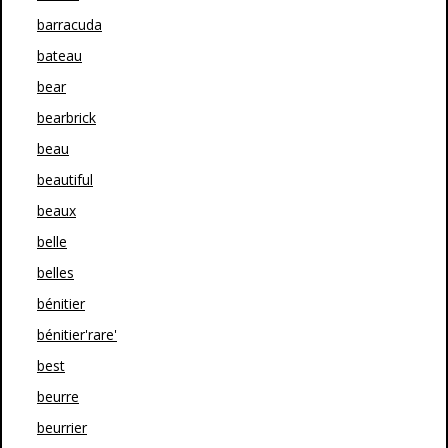
barracuda
bateau
bear
bearbrick
beau
beautiful
beaux
belle
belles
bénitier
bénitier'rare'
best
beurre
beurrier