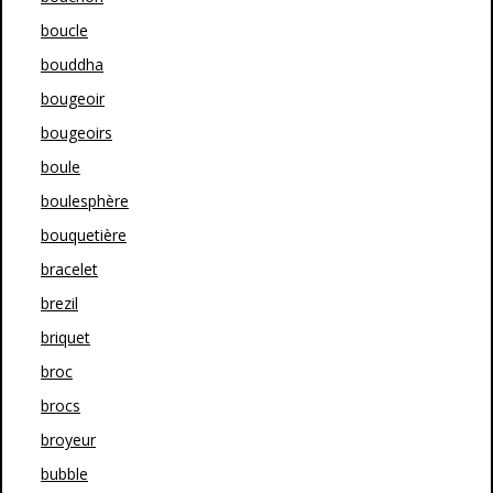
boucle
bouddha
bougeoir
bougeoirs
boule
boulesphère
bouquetière
bracelet
brezil
briquet
broc
brocs
broyeur
bubble