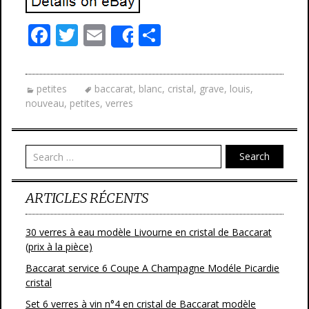
F
T
E
P
Share
ac
w
m
ar
e
itt
ai
ta
petites
baccarat
,
blanc
,
cristal
,
grave
,
louis
,
b
er
l
g
nouveau
,
petites
,
verres
o
er
o
Search
k
ARTICLES RÉCENTS
30 verres à eau modèle Livourne en cristal de Baccarat
(prix à la pièce)
Baccarat service 6 Coupe A Champagne Modéle Picardie
cristal
Set 6 verres à vin n°4 en cristal de Baccarat modèle