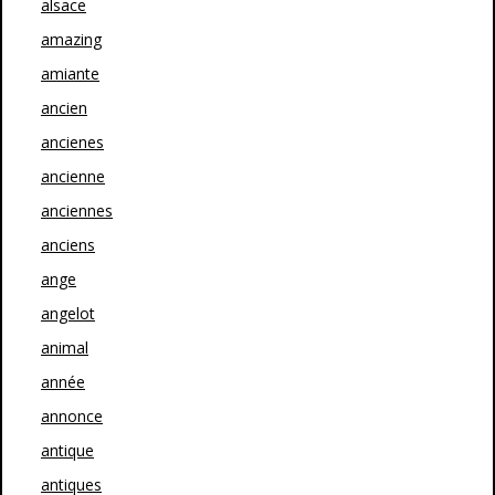
alsace
amazing
amiante
ancien
ancienes
ancienne
anciennes
anciens
ange
angelot
animal
année
annonce
antique
antiques