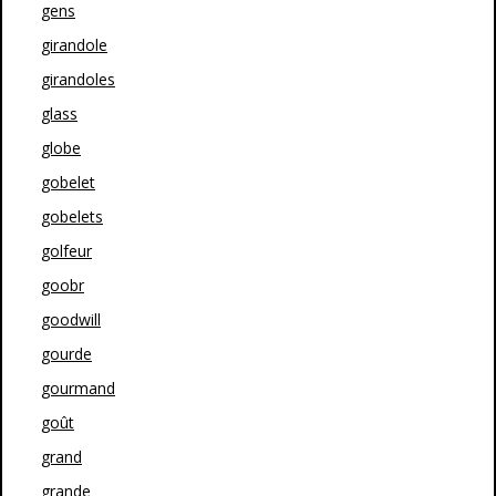
gens
girandole
girandoles
glass
globe
gobelet
gobelets
golfeur
goobr
goodwill
gourde
gourmand
goût
grand
grande