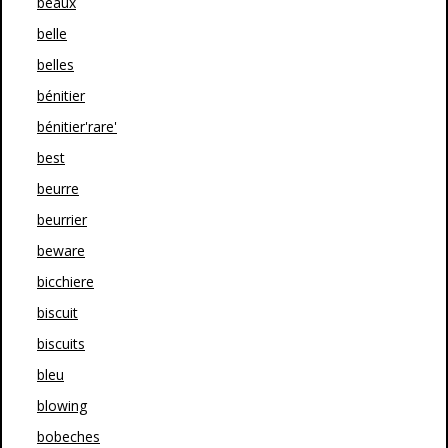
beaux
belle
belles
bénitier
bénitier'rare'
best
beurre
beurrier
beware
bicchiere
biscuit
biscuits
bleu
blowing
bobeches