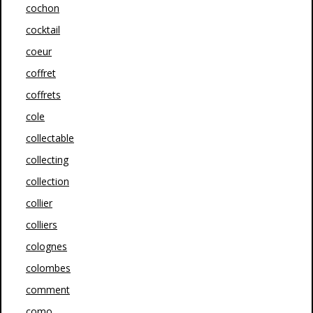
cochon
cocktail
coeur
coffret
coffrets
cole
collectable
collecting
collection
collier
colliers
colognes
colombes
comment
como