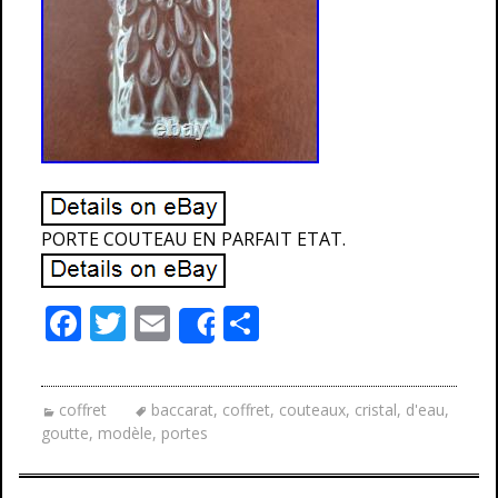
PORTE COUTEAU EN PARFAIT ETAT.
F
T
E
P
Share
ac
w
m
ar
e
itt
ai
ta
coffret
baccarat
,
coffret
,
couteaux
,
cristal
,
d'eau
,
b
er
l
g
goutte
,
modèle
,
portes
o
er