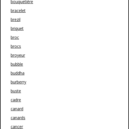
bouquetière
bracelet
brezil
briquet
broc
brocs
broyeur
bubble
buddha
burberry
buste
cadre
canard
canards
cancer