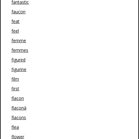
fantastic
faucon
feat
feel
femme
femmes
figured
figurine
film
first
flacon
flaconà
flacons
flea
flower