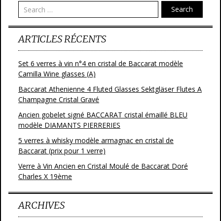
o
Search
k
ARTICLES RÉCENTS
Set 6 verres à vin n°4 en cristal de Baccarat modèle
Camilla Wine glasses (A)
Baccarat Athenienne 4 Fluted Glasses Sektgläser Flutes A
Champagne Cristal Gravé
Ancien gobelet signé BACCARAT cristal émaillé BLEU
modèle DIAMANTS PIERRERIES
5 verres à whisky modèle armagnac en cristal de
Baccarat (prix pour 1 verre)
Verre à Vin Ancien en Cristal Moulé de Baccarat Doré
Charles X 19ème
ARCHIVES