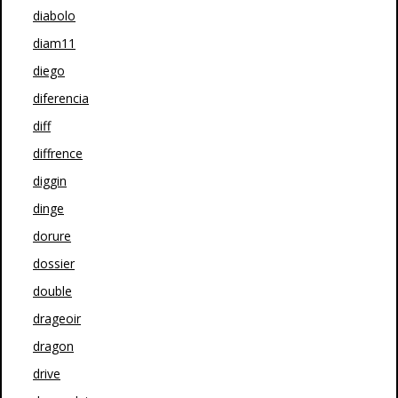
diabolo
diam11
diego
diferencia
diff
diffrence
diggin
dinge
dorure
dossier
double
drageoir
dragon
drive