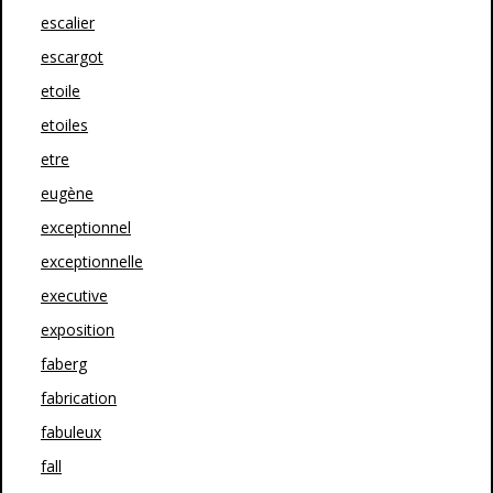
escalier
escargot
etoile
etoiles
etre
eugène
exceptionnel
exceptionnelle
executive
exposition
faberg
fabrication
fabuleux
fall