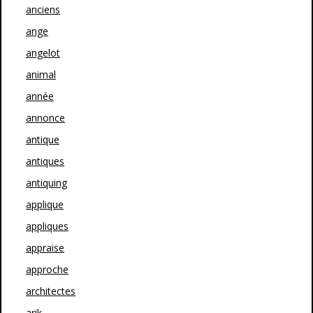
anciens
ange
angelot
animal
année
annonce
antique
antiques
antiquing
applique
appliques
appraise
approche
architectes
arik