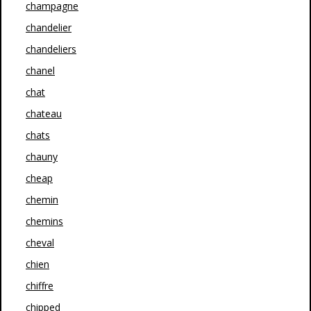
champagne
chandelier
chandeliers
chanel
chat
chateau
chats
chauny
cheap
chemin
chemins
cheval
chien
chiffre
chipped