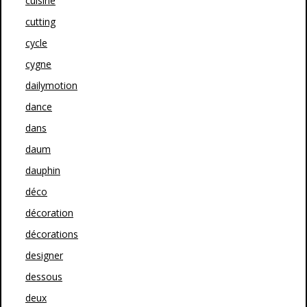
cuisine
cutting
cycle
cygne
dailymotion
dance
dans
daum
dauphin
déco
décoration
décorations
designer
dessous
deux