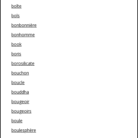
boîte
bols
bonbonnière
bonhomme
book
boris
borosilicate
bouchon
boucle
bouddha
bougeoir
bougeoirs
boule
boulesphère