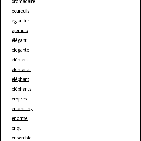
dromadaire
écureuils
églantier
ejemplo
élégant
elegante
elément
elements
eléphant
éléphants
empres
enameling
enorme
enqu
ensemble