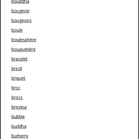
bouddha
bougeoir
bougeoirs
boule
boulesphère
bouquetière
bracelet
brezil
briquet
broc
brocs
broyeur
bubble
buddha
burberry