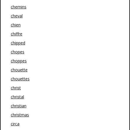
chemins
cheval
chien
chiffre
chipped
chopes
choppes
chouette
chouettes
christ
christal
christian
christmas
circa