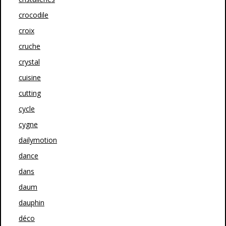
crocodile
croix
cruche
crystal
cuisine
cutting
cycle
cygne
dailymotion
dance
dans
daum
dauphin
déco