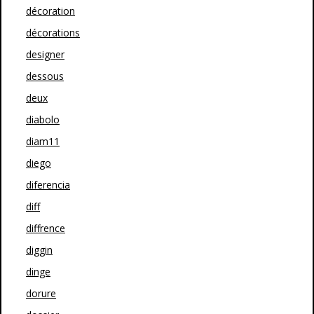
décoration
décorations
designer
dessous
deux
diabolo
diam11
diego
diferencia
diff
diffrence
diggin
dinge
dorure