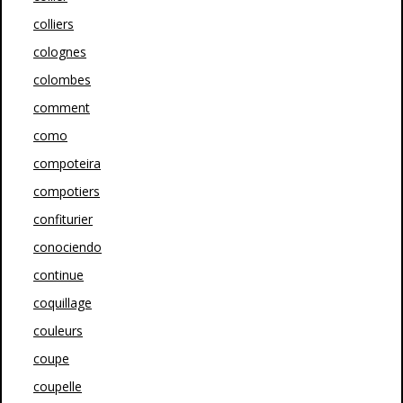
colliers
colognes
colombes
comment
como
compoteira
compotiers
confiturier
conociendo
continue
coquillage
couleurs
coupe
coupelle