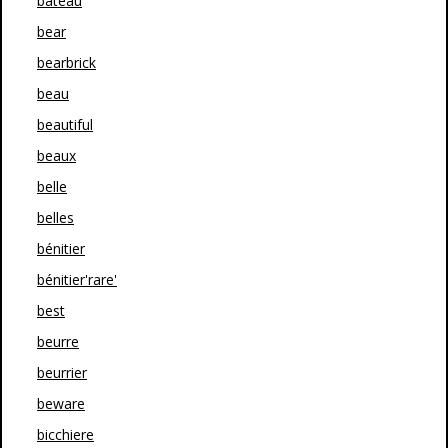
bateau
bear
bearbrick
beau
beautiful
beaux
belle
belles
bénitier
bénitier'rare'
best
beurre
beurrier
beware
bicchiere