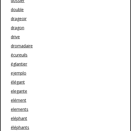
dossier
double
drageoir
dragon
drive
dromadaire
écureuils
églantier
ejemplo
élégant
elegante
elément
elements
eléphant
éléphants