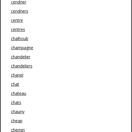
cendrier
cendriers
centre
centres
chalhoub
champagne
chandelier
chandeliers
chanel
chat
chateau
chats
chauny
cheap
chemin