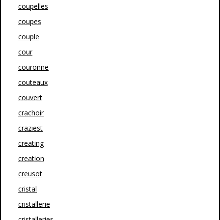
coupelles
coupes
couple
cour
couronne
couteaux
couvert
crachoir
craziest
creating
creation
creusot
cristal
cristallerie
cristalleries