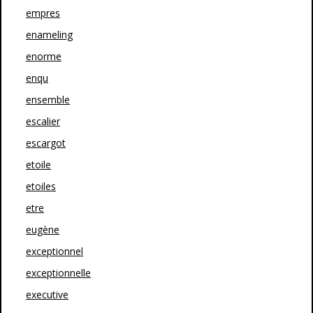
empres
enameling
enorme
enqu
ensemble
escalier
escargot
etoile
etoiles
etre
eugène
exceptionnel
exceptionnelle
executive