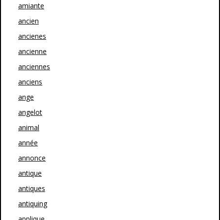
amiante
ancien
ancienes
ancienne
anciennes
anciens
ange
angelot
animal
année
annonce
antique
antiques
antiquing
applique