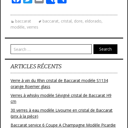
Share
ac
w
m
ar
e
itt
ai
ta
baccarat
baccarat
,
cristal
,
dore
,
eldorado
,
b
er
l
g
modèle
,
verres
o
er
o
Search
k
ARTICLES RÉCENTS
Verre à vin du Rhin cristal de Baccarat modèle S1134
orange Roemer glass
Verres à whisky modèle Sévigné cristal de Baccarat H9
cm
30 verres à eau modèle Livourne en cristal de Baccarat
(prix à la pièce)
Baccarat service 6 Coupe A Champagne Modéle Picardie