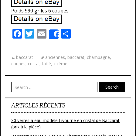
Poids 990 gr les 6 coupes.
F
T
E
P
Share
ac
w
m
ar
e
itt
ai
ta
baccarat
anciennes
,
baccarat
,
champagne
,
b
er
l
g
coupes
,
cristal
,
taillé
,
xixème
o
er
o
Search
k
ARTICLES RÉCENTS
30 verres à eau modèle Livourne en cristal de Baccarat
(prix à la pièce)