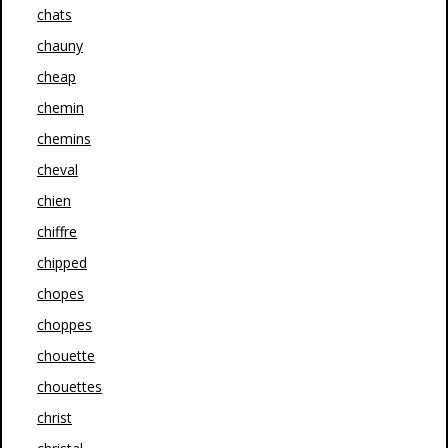
chats
chauny
cheap
chemin
chemins
cheval
chien
chiffre
chipped
chopes
choppes
chouette
chouettes
christ