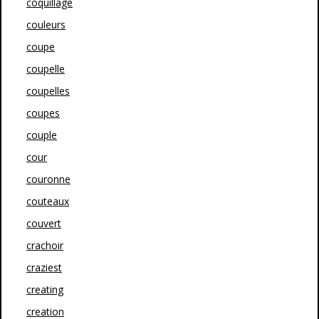
coquillage
couleurs
coupe
coupelle
coupelles
coupes
couple
cour
couronne
couteaux
couvert
crachoir
craziest
creating
creation