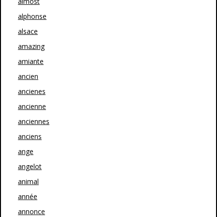
almost
alphonse
alsace
amazing
amiante
ancien
ancienes
ancienne
anciennes
anciens
ange
angelot
animal
année
annonce