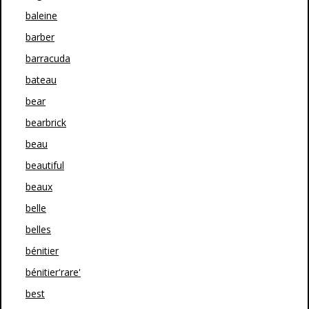
baleine
barber
barracuda
bateau
bear
bearbrick
beau
beautiful
beaux
belle
belles
bénitier
bénitier'rare'
best