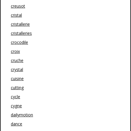
creusot
cristal
cristallerie
cristalleries
crocodile
croix
cruche
crystal
cuisine
cutting
cycle
cygne
dailymotion
dance