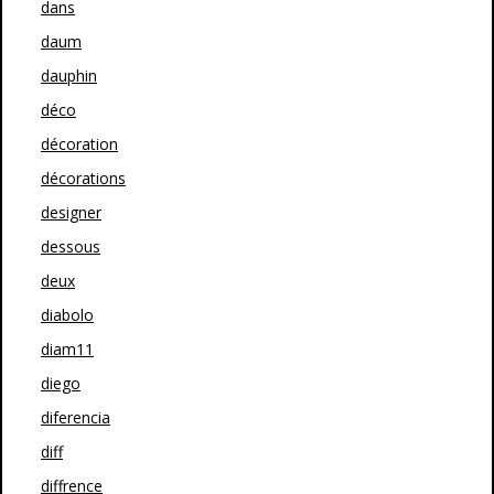
dans
daum
dauphin
déco
décoration
décorations
designer
dessous
deux
diabolo
diam11
diego
diferencia
diff
diffrence