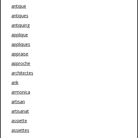
antique
antiques
antiquing
applique
appliques
appraise
approche
architectes
arik
armonica
artisan
artisanat
assiette
assiettes