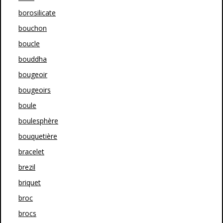
borosilicate
bouchon
boucle
bouddha
bougeoir
bougeoirs
boule
boulesphère
bouquetière
bracelet
brezil
briquet
broc
brocs