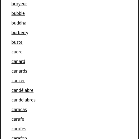
broyeur
bubble
buddha
burberry
buste
cadre
canard
canards
cancer
candélabre
candelabres
caracas
carafe
carafes
carafon