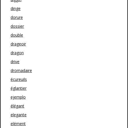
dinge
dorure
dossier
double
drageoir
dragon
drive
dromadaire
écureuils
églantier
ejemplo
élégant
elegante
elément