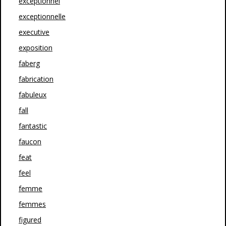
exceptionnel
exceptionnelle
executive
exposition
faberg
fabrication
fabuleux
fall
fantastic
faucon
feat
feel
femme
femmes
figured