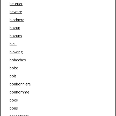
beurrier
beware
bicchiere
biscuit
biscuits
bleu
blowing
bobeches
boîte
bols
bonbonnière
bonhomme
book
boris