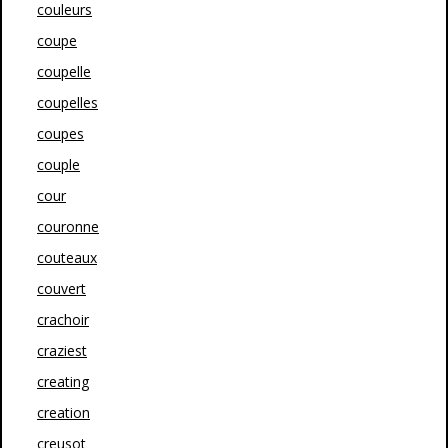
couleurs
coupe
coupelle
coupelles
coupes
couple
cour
couronne
couteaux
couvert
crachoir
craziest
creating
creation
creusot