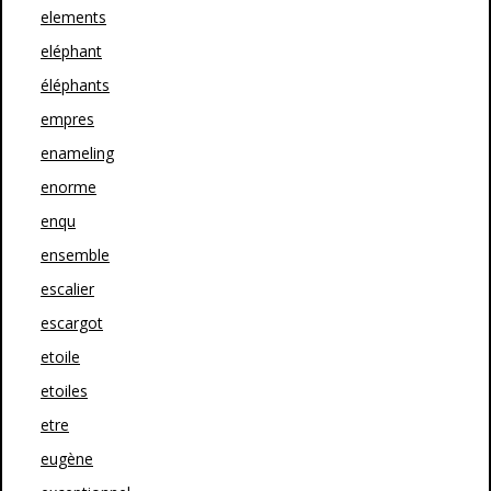
elements
eléphant
éléphants
empres
enameling
enorme
enqu
ensemble
escalier
escargot
etoile
etoiles
etre
eugène