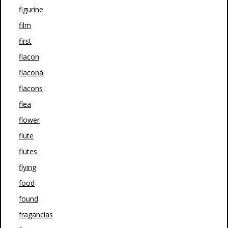
figurine
film
first
flacon
flaconà
flacons
flea
flower
flute
flutes
flying
food
found
fragancias