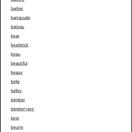
barber
barracuda
bateau
bear
bearbrick
beau
beautiful
beaux
belle
belles
bénitier
bénitier'rare'
best
beurre