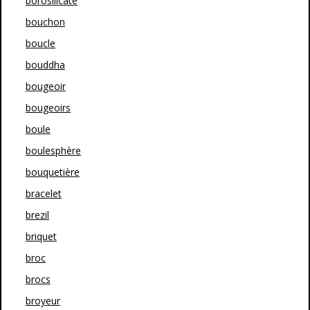
borosilicate
bouchon
boucle
bouddha
bougeoir
bougeoirs
boule
boulesphère
bouquetière
bracelet
brezil
briquet
broc
brocs
broyeur