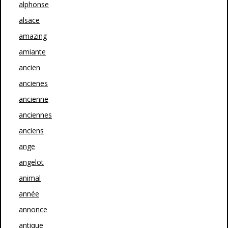
alphonse
alsace
amazing
amiante
ancien
ancienes
ancienne
anciennes
anciens
ange
angelot
animal
année
annonce
antique