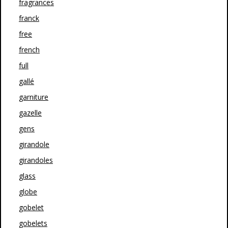
fragrances
franck
free
french
full
gallé
garniture
gazelle
gens
girandole
girandoles
glass
globe
gobelet
gobelets