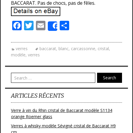
BACCARAT. Pas de chocs, pas de fêles.
F
T
E
P
Share
ac
w
m
ar
e
itt
ai
ta
verres
baccarat
,
blanc
,
carcassonne
,
cristal
,
b
er
l
g
modèle
,
verres
o
er
o
Search
k
ARTICLES RÉCENTS
Verre à vin du Rhin cristal de Baccarat modèle S1134
orange Roemer glass
Verres à whisky modèle Sévigné cristal de Baccarat H9
cm