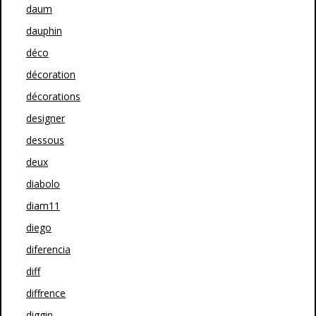
daum
dauphin
déco
décoration
décorations
designer
dessous
deux
diabolo
diam11
diego
diferencia
diff
diffrence
diggin