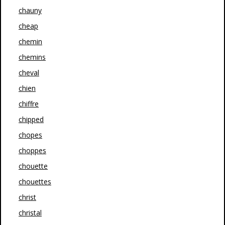
chauny
cheap
chemin
chemins
cheval
chien
chiffre
chipped
chopes
choppes
chouette
chouettes
christ
christal