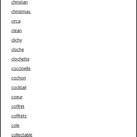
christian
christmas
circa
clean
clichy
cloche
clochette
coccinelle
cochon
cocktail
coeur
coffret
coffrets
cole
collectable