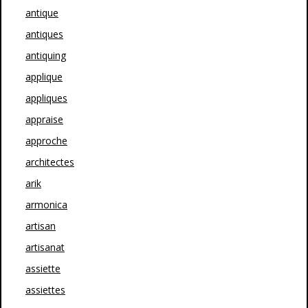
antique
antiques
antiquing
applique
appliques
appraise
approche
architectes
arik
armonica
artisan
artisanat
assiette
assiettes