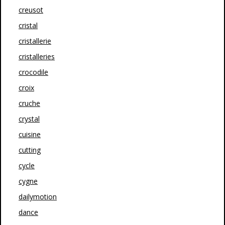
creusot
cristal
cristallerie
cristalleries
crocodile
croix
cruche
crystal
cuisine
cutting
cycle
cygne
dailymotion
dance