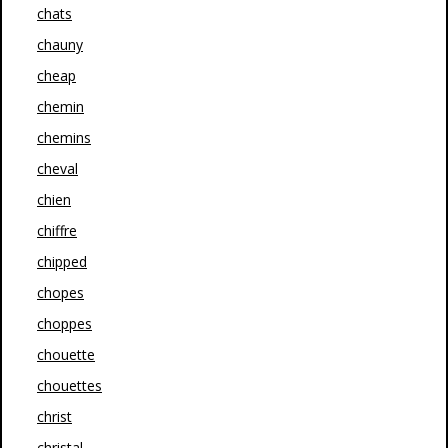
chats
chauny
cheap
chemin
chemins
cheval
chien
chiffre
chipped
chopes
choppes
chouette
chouettes
christ
christal