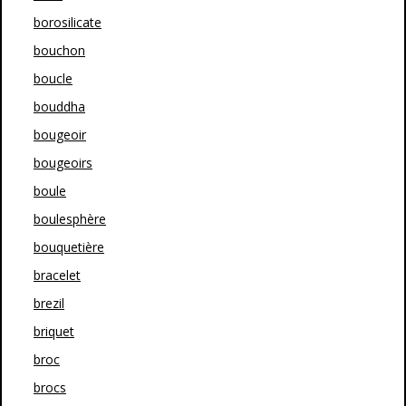
borosilicate
bouchon
boucle
bouddha
bougeoir
bougeoirs
boule
boulesphère
bouquetière
bracelet
brezil
briquet
broc
brocs