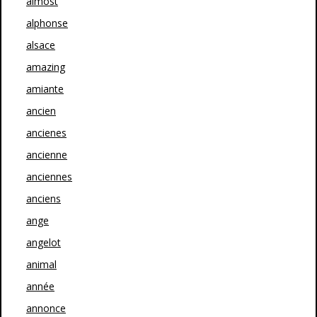
almost
alphonse
alsace
amazing
amiante
ancien
ancienes
ancienne
anciennes
anciens
ange
angelot
animal
année
annonce