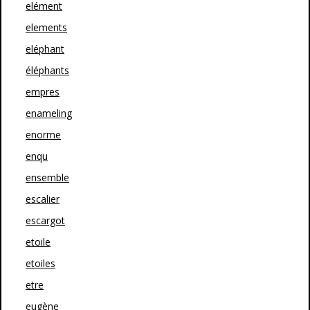
elément
elements
eléphant
éléphants
empres
enameling
enorme
enqu
ensemble
escalier
escargot
etoile
etoiles
etre
eugène