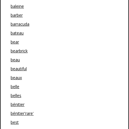
baleine
barber
barracuda
bateau
bear
bearbrick
beau
beautiful
beaux
belle
belles
bénitier
bénitier'rare'
best