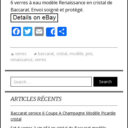
6 verres à eau modèle Renaissance en cristal de
Baccarat. Envoi soigné et protégé.
F
T
E
P
Share
ac
w
m
ar
e
itt
ai
ta
verres
baccarat
,
cristal
,
modèle
,
prix
,
b
er
l
g
renaissance
,
verres
o
er
o
Search
k
ARTICLES RÉCENTS
Baccarat service 6 Coupe A Champagne Modéle Picardie
cristal
Set 6 verres à vin n°4 en cristal de Baccarat modèle