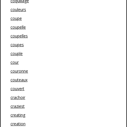
coquillage
couleurs
coupe
coupelle
coupelles
coupes
couple
cour
couronne
couteaux
couvert
crachoir
craziest
creating
creation