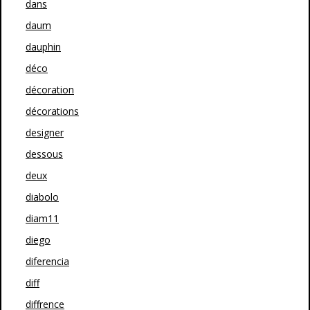
dans
daum
dauphin
déco
décoration
décorations
designer
dessous
deux
diabolo
diam11
diego
diferencia
diff
diffrence