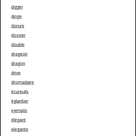
diggin
dinge
dorure
dossier
double
drageoir
dragon
drive
dromadaire
écureuils
églantier
ejemplo
élégant
elegante