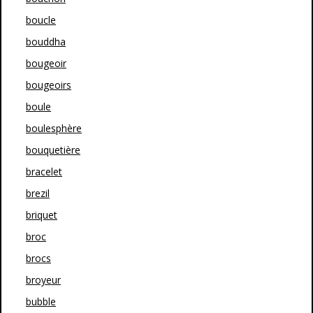
boucle
bouddha
bougeoir
bougeoirs
boule
boulesphère
bouquetière
bracelet
brezil
briquet
broc
brocs
broyeur
bubble