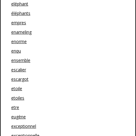
eléphant
éléphants
empres
enameling
enorme
enqu
ensemble
escalier
escargot
etoile
etoiles
etre
eugène
exceptionnel
exceptionnelle