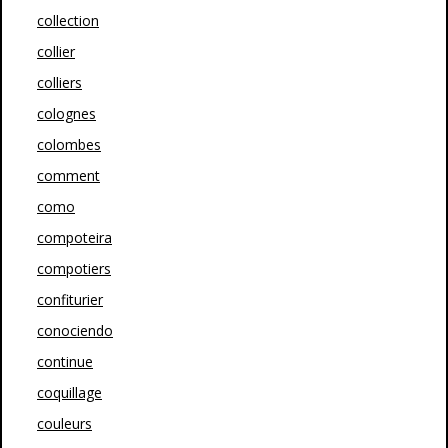
collection
collier
colliers
colognes
colombes
comment
como
compoteira
compotiers
confiturier
conociendo
continue
coquillage
couleurs