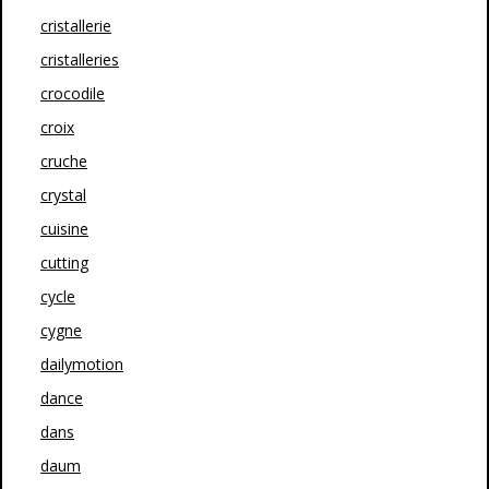
cristallerie
cristalleries
crocodile
croix
cruche
crystal
cuisine
cutting
cycle
cygne
dailymotion
dance
dans
daum