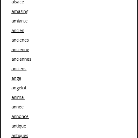
alsace
amazing
amiante
ancien
ancienes
ancienne
anciennes
anciens
ange
angelot
animal
année
annonce
antique
antiques