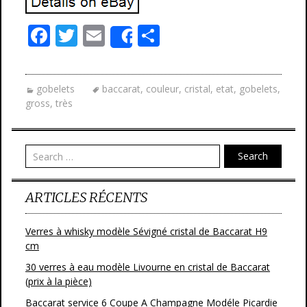
F
T
E
P
Share
ac
w
m
ar
e
itt
ai
ta
gobelets
baccarat
,
couleur
,
cristal
,
etat
,
gobelets
,
b
er
l
g
gross
,
très
o
er
o
Search
k
ARTICLES RÉCENTS
Verres à whisky modèle Sévigné cristal de Baccarat H9
cm
30 verres à eau modèle Livourne en cristal de Baccarat
(prix à la pièce)
Baccarat service 6 Coupe A Champagne Modéle Picardie