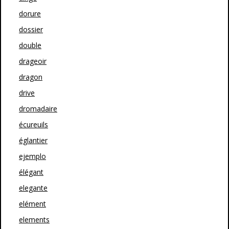
dorure
dossier
double
drageoir
dragon
drive
dromadaire
écureuils
églantier
ejemplo
élégant
elegante
elément
elements