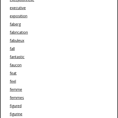
executive
exposition
faberg
fabrication
fabuleux
fall
fantastic
faucon
feat
feel
femme
femmes
figured
figurine