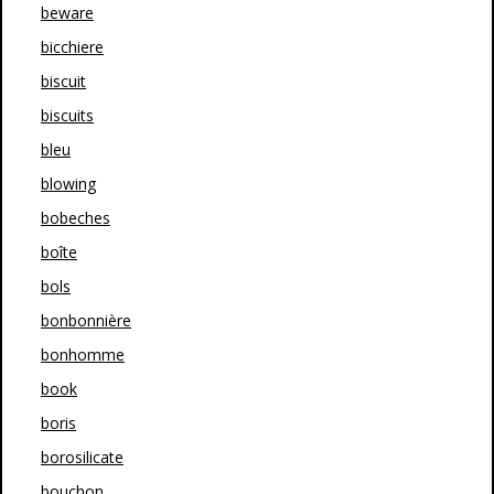
beware
bicchiere
biscuit
biscuits
bleu
blowing
bobeches
boîte
bols
bonbonnière
bonhomme
book
boris
borosilicate
bouchon