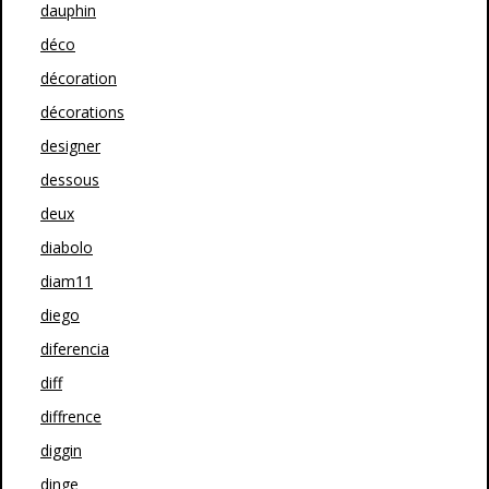
dauphin
déco
décoration
décorations
designer
dessous
deux
diabolo
diam11
diego
diferencia
diff
diffrence
diggin
dinge