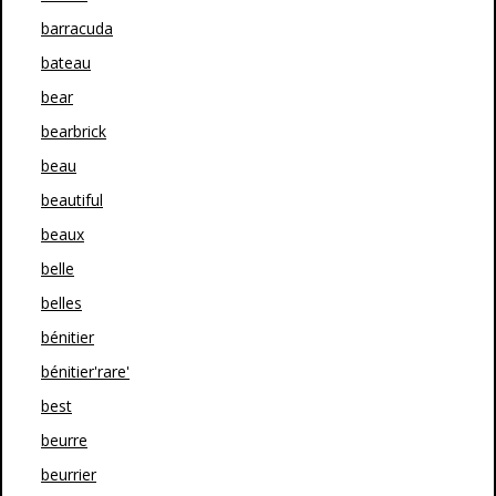
barracuda
bateau
bear
bearbrick
beau
beautiful
beaux
belle
belles
bénitier
bénitier'rare'
best
beurre
beurrier