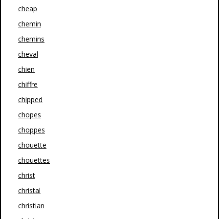
cheap
chemin
chemins
cheval
chien
chiffre
chipped
chopes
choppes
chouette
chouettes
christ
christal
christian