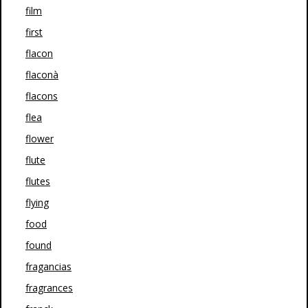
film
first
flacon
flaconà
flacons
flea
flower
flute
flutes
flying
food
found
fragancias
fragrances