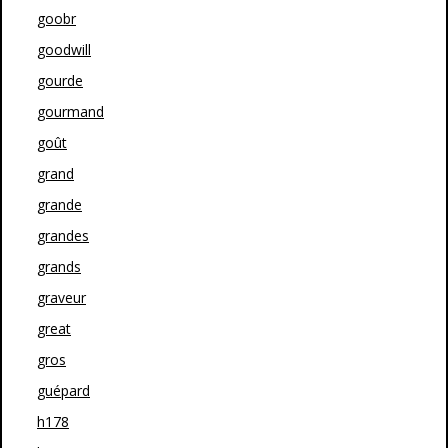
goobr
goodwill
gourde
gourmand
goût
grand
grande
grandes
grands
graveur
great
gros
guépard
h178