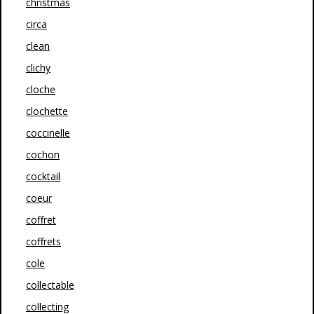
christmas
circa
clean
clichy
cloche
clochette
coccinelle
cochon
cocktail
coeur
coffret
coffrets
cole
collectable
collecting